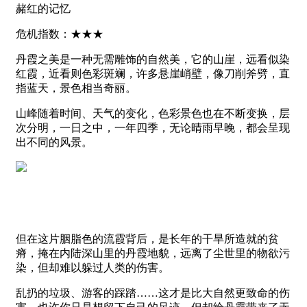
赭红的记忆
危机指数：★★★
丹霞之美是一种无需雕饰的自然美，它的山崖，远看似染
红霞，近看则色彩斑斓，许多悬崖峭壁，像刀削斧劈，直
指蓝天，景色相当奇丽。
山峰随着时间、天气的变化，色彩景色也在不断变换，层
次分明，一日之中，一年四季，无论晴雨早晚，都会呈现
出不同的风景。
但在这片胭脂色的流霞背后，是长年的干旱所造就的贫
瘠，掩在内陆深山里的丹霞地貌，远离了尘世里的物欲污
染，但却难以躲过人类的伤害。
乱扔的垃圾、游客的踩踏……这才是比大自然更致命的伤