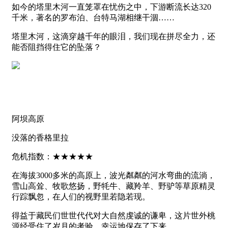
如今的塔里木河一直笼罩在忧伤之中，下游断流长达320
千米，著名的罗布泊、台特马湖相继干涸……
塔里木河，这滴穿越千年的眼泪，我们现在拼尽全力，还
能否阻挡得住它的坠落？
阿坝高原
没落的香格里拉
危机指数：★★★★★
在海拔3000多米的高原上，波光粼粼的河水弯曲的流淌，
雪山高耸、牧歌悠扬，野牦牛、藏羚羊、野驴等草原精灵
行踪飘忽，在人们的视野里若隐若现。
得益于藏民们世世代代对大自然虔诚的谦卑，这片世外桃
源经受住了岁月的考验，幸运地保存了下来。