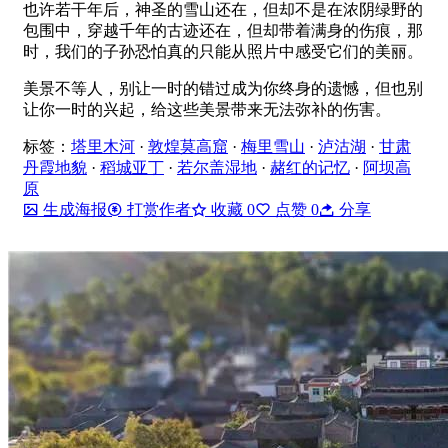
也许若干年后，神圣的雪山还在，但却不是在浓阴绿野的
包围中，穿越千年的古迹还在，但却带着满身的伤痕，那
时，我们的子孙恐怕真的只能从照片中感受它们的美丽。
美景不等人，别让一时的错过成为你终身的遗憾，但也别
让你一时的兴起，给这些美景带来无法弥补的伤害。
标签：
塔里木河
·
敦煌莫高窟
·
梅里雪山
·
泸沽湖
·
甘肃
丹霞地貌
·
稻城亚丁
·
若尔盖湿地
·
赭红的记忆
·
阿坝高
原
生成海报
打赏作者
收藏
0
点赞
0
分享