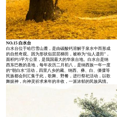
NO.15 白水台
白水台位于哈巴雪山麓，是由碳酸钙溶解于泉水中而形成
的自然奇观。因为形状似层层梯田，被称为“仙人遗田”，
面积约3平方公里，是我国最大的华泉台地。白水台是纳
西东巴教的圣地，每年农历二月初八，是纳西族一年一度
的“朝白水”活动，四里八乡的藏、纳西、彝、白、傈僳等
民族都会到汇集于此，歌舞、野餐，进行祭祀活动，以歌
舞娱神，向神灵祈求来年的丰收，一派浓郁的民族风情。