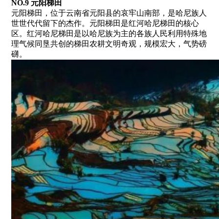
NO.9 元阳梯田
元阳梯田，位于云南省元阳县的哀牢山南部，是哈尼族人
世世代代留下的杰作。元阳梯田是红河哈尼梯田的核心
区。红河哈尼梯田是以哈尼族为主的各族人民利用特殊地
理气候同垦共创的梯田农耕文明奇观，规模宏大，气势磅
礴。