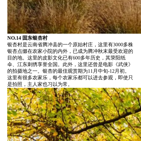
NO.14 固东银杏村
银杏村是云南省腾冲县的一个原始村庄，这里有3000多株
银杏点缀在农家小院的内外，已成为腾冲秋末最受欢迎的
目的地。这里的皮影文化已有600多年历史，其荥阳纸
伞、江东刺绣享誉全国。此外，这里还曾是电影《武侠》
的拍摄地之一。银杏的最佳观赏期为11月中旬-12月初。
这里有很多农家乐，每个农家乐都可以进去参观，即使只
是拍照，主人家也习以为常。