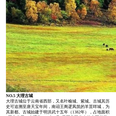
NO.5 大理古城
大理古城位于云南省西部，又名叶榆城、紫城。古城其历
史可追溯至唐天宝年间，南诏王阁逻凤筑的羊苴咩城，为
其新都。古城始建于明洪武十五年（1382年），占地面积