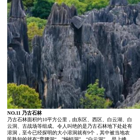
NO.11 乃古石林
乃古石林面积约10平方公里，由东区、西区、白云湖、白
云洞、古战场等组成。令人叫绝的是乃古石林地下处处有
溶洞，至今已经探明的大小溶洞就有9个，其中被当地农
民熟知的就有“弯腰洞“，”蝙蝠洞”，“白云洞” 。登上峰