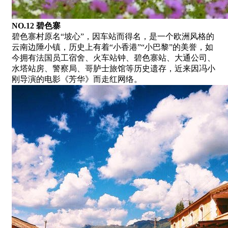
NO.12 碧色寨
碧色寨村原名“坡心”，因车站而得名，是一个欧洲风格的
云南边陲小镇，历史上有着“小香港”“小巴黎”的美誉，如
今拥有法国员工宿舍、火车站钟、碧色寨站、大通公司、
水塔站房、警察局、哥胪士旅馆等历史遗存，近来因冯小
刚导演的电影《芳华》而走红网络。