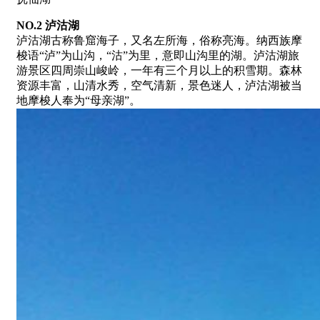
NO.2 泸沽湖
泸沽湖古称鲁窟海子，又名左所海，俗称亮海。纳西族摩
梭语“泸”为山沟，“沽”为里，意即山沟里的湖。泸沽湖旅
游景区四周崇山峻岭，一年有三个月以上的积雪期。森林
资源丰富，山清水秀，空气清新，景色迷人，泸沽湖被当
地摩梭人奉为“母亲湖”。