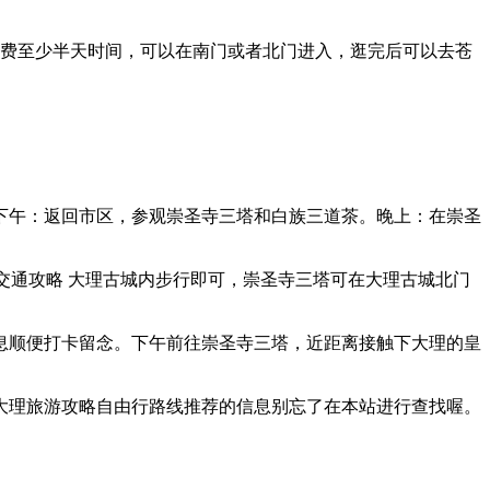
花费至少半天时间，可以在南门或者北门进入，逛完后可以去苍
下午：返回市区，参观崇圣寺三塔和白族三道茶。晚上：在崇圣
2小时)交通攻略 大理古城内步行即可，崇圣寺三塔可在大理古城北门
息顺便打卡留念。下午前往崇圣寺三塔，近距离接触下大理的皇
大理旅游攻略自由行路线推荐的信息别忘了在本站进行查找喔。