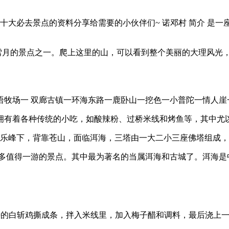
十大必去景点的资料分享给需要的小伙伴们~ 诺邓村 简介 是
雪月的景点之一。爬上这里的山，可以看到整个美丽的大理风光
牧场一 双廊古镇一环海东路一鹿卧山一挖色一小普陀一情人崖
拥有着各种传统的小吃，如酸辣粉、过桥米线和烤鱼等，其中尤以
应乐峰下，背靠苍山，面临洱海，三塔由一大二小三座佛塔组成
多值得一游的景点。其中最为著名的当属洱海和古城了。洱海是
好的白斩鸡撕成条，拌入米线里，加入梅子醋和调料，最后浇上