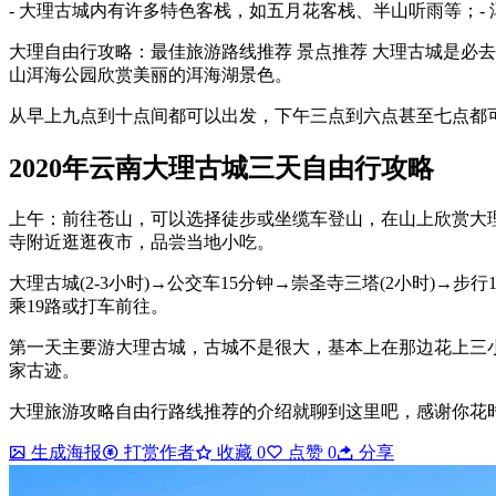
- 大理古城内有许多特色客栈，如五月花客栈、半山听雨等；-
大理自由行攻略：最佳旅游路线推荐 景点推荐 大理古城是必
山洱海公园欣赏美丽的洱海湖景色。
从早上九点到十点间都可以出发，下午三点到六点甚至七点都
2020年云南大理古城三天自由行攻略
上午：前往苍山，可以选择徒步或坐缆车登山，在山上欣赏大
寺附近逛逛夜市，品尝当地小吃。
大理古城(2-3小时)→公交车15分钟→崇圣寺三塔(2小时)→步
乘19路或打车前往。
第一天主要游大理古城，古城不是很大，基本上在那边花上三
家古迹。
大理旅游攻略自由行路线推荐的介绍就聊到这里吧，感谢你花
生成海报
打赏作者
收藏
0
点赞
0
分享