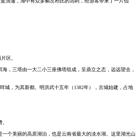
湛蓝清澈，湖中有众多鳞次栉比的岛屿，给游客带来了一片仙
丽片区。
临洱海，三塔由一大二小三座佛塔组成，呈鼎立之态，远远望去，
咩城，为其新都。明洪武十五年（1382年），古城始建，占地
费。
海是一个美丽的高原湖泊，也是云南省最大的淡水湖。这里湖光山