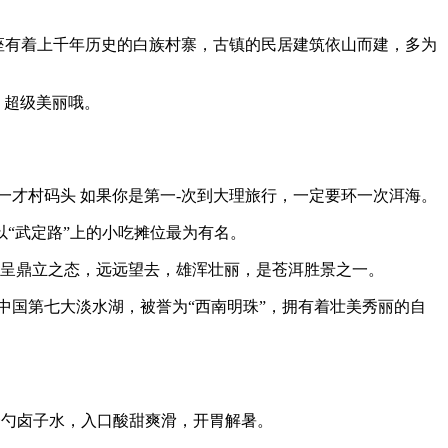
一座有着上千年历史的白族村寨，古镇的民居建筑依山而建，多为
，超级美丽哦。
一才村码头 如果你是第一-次到大理旅行，一定要环一次洱海。
“武定路”上的小吃摊位最为有名。
，呈鼎立之态，远远望去，雄浑壮丽，是苍洱胜景之一。
中国第七大淡水湖，被誉为“西南明珠”，拥有着壮美秀丽的自
一勺卤子水，入口酸甜爽滑，开胃解暑。