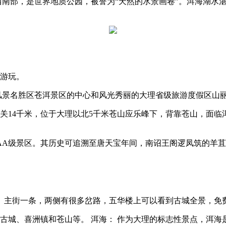
西南部，是世界地质公园，被誉为“天然的水景画卷”。洱海湖水
情游玩。
风景名胜区苍洱景区的中心和风光秀丽的大理省级旅游度假区山
离下关14千米，位于大理以北5千米苍山应乐峰下，背靠苍山，面
AA级景区。其历史可追溯至唐天宝年间，南诏王阁逻凤筑的羊苴
造历史。主街一条，两侧有很多岔路，五华楼上可以看到古城全景，免
古城、喜洲镇和苍山等。 洱海： 作为大理的标志性景点，洱