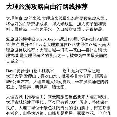
大理旅游攻略自由行路线推荐
大理美食-鸡丝米线 大理凉米线最出名的要数凉鸡米线，
将做好的白斩鸡撕成条，拌入米线里，加入梅子醋和调
料，最后浇上一勺卤子水，入口酸甜爽滑，开胃解暑。
爱旅游的棒棒糖 2023-10-26 · 超过190用户采纳过TA的回
答 关注 展开全部 云南大理旅游攻略路线最佳路线 云南大
理旅游路线推荐：大理古城—洱海—苍山—喜州古镇 大
理古城 是大理最著名的景点之一，被誉为中国最美丽的
古城之一。
Day-2徒步苍山苍山桃溪谷——苍山无为寺或寂照庵——
大理大学 爱爬山，喜欢山水，桃溪谷非常推荐，距离古
城6公里左右。大理当地人特别喜欢，坐在溪流涌进的岩
石上，听溪声，听风声，晒太阳。
大理古城【推荐理由】来云南旅游当然要来大理古城啦，
大理古城始建于明代，至今已有近700年历史，整体保存
良好。大理古城位于景色壮阔秀丽的苍山脚下，街道都很
有考究，山谷为道路，山峰则是房屋，家家养花、户户流