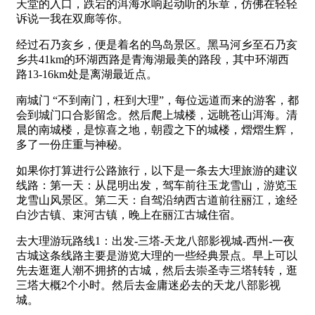
天堂的入口，跌宕的洱海水响起动听的乐章，仿佛在轻轻
诉说一我在双廊等你。
经过石乃亥乡，便是着名的鸟岛景区。黑马河乡至石乃亥
乡共41km的环湖西路是青海湖最美的路段，其中环湖西
路13-16km处是离湖最近点。
南城门 “不到南门，枉到大理”，每位远道而来的游客，都
会到城门口合影留念。然后爬上城楼，远眺苍山洱海。清
晨的南城楼，是惊喜之地，朝霞之下的城楼，熠熠生辉，
多了一份庄重与神秘。
如果你打算进行公路旅行，以下是一条去大理旅游的建议
线路：第一天：从昆明出发，驾车前往玉龙雪山，游览玉
龙雪山风景区。第二天：自驾沿纳西古道前往丽江，途经
白沙古镇、束河古镇，晚上在丽江古城住宿。
去大理游玩路线1：出发-三塔-天龙八部影视城-西州-一夜
古城这条线路主要是游览大理的一些经典景点。早上可以
先去逛逛人潮不拥挤的古城，然后去崇圣寺三塔转转，逛
三塔大概2个小时。然后去金庸迷必去的天龙八部影视
城。