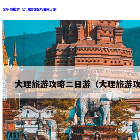
昆明闺蜜游（昆明旅游团报价6日游）