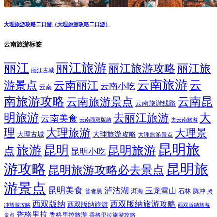
大理旅游攻略二日游（大理旅游攻略二日游）
云南旅游标签
丽江
丽江旅游
丽江旅游攻略
丽江旅
丽江古城
云南旅游
云
游景点
云南丽江
云南小吃
云南
南旅游攻略
云南昆
云南旅游景点
云南旅游线路
明旅游
大
去丽江旅游
云南美食
云南西双版纳
去云南旅游
理
大理旅游
大理景
大理旅游攻略
大理古城
大理旅游景点
昆明旅
旅游
昆明
昆明旅游
点
昆明小吃
游攻略
昆明旅
昆明旅游攻略必去景点
游景点
昆明美食
泸沽湖
玉龙雪山
洱海
腾冲
普者黑
石林
腾
西双版纳
西双版纳旅游攻略
西双版纳旅游
西双版纳旅游
冲旅游攻略
香格里拉
香格里拉旅游
香格里拉旅游攻略
景点