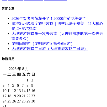
近期文章
2026年普者黑荷花开了！20000亩荷花美爆了！
腾冲5天4晚深度旅行攻略｜四季玩法全覆盖！11大核心
景点+避坑指南
大理旅游攻略第一次去云南（大理旅游攻略第一次去云
南要多久）
昆明闺蜜游（昆明旅游团报价6日游）
大理旅游攻略二日游（大理旅游攻略二日游）
旅游日历
2026 年 8 月
一
二
三
四
五
六
日
1
2
3
4
5
6
7
8
9
10
11
12
13
14
15
16
17
18
19
20
21
22
23
24
25
26
27
28
29
30
31