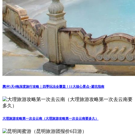
腾冲5天4晚深度旅行攻略｜四季玩法全覆盖！11大核心景点+避坑指南
大理旅游攻略第一次去云南（大理旅游攻略第一次去云南要多久）