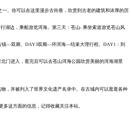
城之一。你可以在这里漫步古街巷，欣赏到古老的建筑和浓厚的历
骑行湖边，乘船游览洱海。第三天：苍山- 乘坐索道游览苍山风
镇—双廊、DAY3双廊—环洱海—结束大理行程。DAY1：到
者北门进入，逛完后可以去苍山洱海公园欣赏美丽的洱海湖景
筑物，并被列入了世界文化遗产名录中。在古城内可以逛逛各种
解更多这方面的信息，记得收藏关注本站。