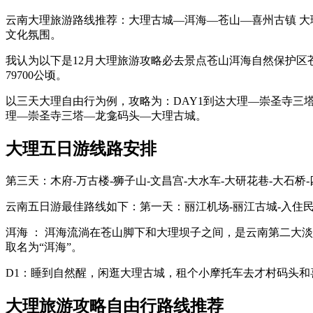
云南大理旅游路线推荐：大理古城—洱海—苍山—喜州古镇 大
文化氛围。
我认为以下是12月大理旅游攻略必去景点苍山洱海自然保护
79700公顷。
以三天大理自由行为例，攻略为：DAY1到达大理—崇圣寺三塔
理—崇圣寺三塔—龙龛码头—大理古城。
大理五日游线路安排
第三天：木府-万古楼-狮子山-文昌宫-大水车-大研花巷-大石桥
云南五日游最佳路线如下：第一天：丽江机场-丽江古城-入住民
洱海 ： 洱海流淌在苍山脚下和大理坝子之间，是云南第二大淡
取名为“洱海”。
D1：睡到自然醒，闲逛大理古城，租个小摩托车去才村码头和
大理旅游攻略自由行路线推荐