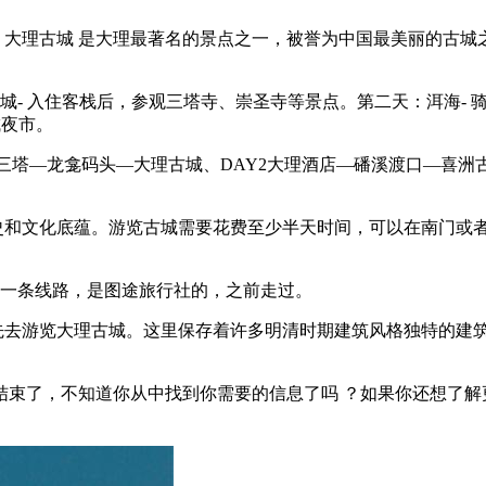
 大理古城 是大理最著名的景点之一，被誉为中国最美丽的古
- 入住客栈后，参观三塔寺、崇圣寺等景点。第二天：洱海- 
城夜市。
三塔—龙龛码头—大理古城、DAY2大理酒店—磻溪渡口—喜洲古
历史和文化底蕴。游览古城需要花费至少半天时间，可以在南门或
荐一条线路，是图途旅行社的，之前走过。
以先去游览大理古城。这里保存着许多明清时期建筑风格独特的建
结束了，不知道你从中找到你需要的信息了吗 ？如果你还想了