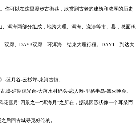
一。你可以在这里漫步古街巷，欣赏到古老的建筑和浓厚的历史
山、洱海两部分组成，地跨大理、洱海、漾濞等市、县，总面积
双廊、DAY3双廊—环洱海—结束大理行程。DAY1：到达大
》-蓝月谷-云杉坪-束河古镇。
城-泸湖观光台-大落水村码头-恋人滩-里格半岛-篝火晚会。
风花雪月”四景之一“洱海月”之所在，据说因形状像一个耳朵而
完之后回古城寻觅好吃的。