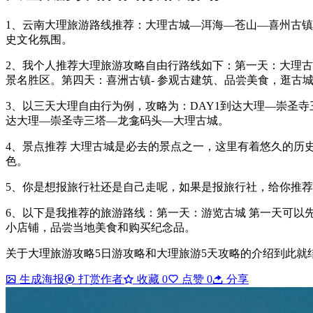
1、云南大理旅游路线推荐：大理古城—洱海—苍山—喜州古镇
史文化氛围。
2、我个人推荐大理旅游攻略自由行路线如下：第一天：大理古城
景名胜区。第四天：喜洲古镇- 参观古建筑、品尝美食，逛古
3、以三天大理自由行为例，攻略为：DAY1到达大理—崇圣寺
达大理—崇圣寺三塔—龙龛码头—大理古城。
4、景点推荐 大理古城是必去的景点之一，这里有着悠久的
色。
5、你是想报旅行社还是自己走呢，如果是报旅行社，给你推
6、以下是我推荐的旅游路线：第一天：游览古城 第一天可
小店铺，品尝当地美食和购买纪念品。
关于大理旅游攻略5日游攻略和大理旅游5天攻略的介绍到此就
生成海报
打赏作者
收藏
0
点赞
0
分享