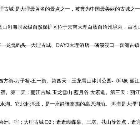
理古城 是大理最著名的景点之一，被誉为中国最美丽的古城之
区苍山洱海国家级自然保护区位于云南大理白族自治州境内，由苍
—龙龛码头—大理古城、DAY2大理酒店—磻溪渡口—喜洲古镇—
-四方街-万子桥-五一街。第四天：玉龙雪山冰川公园-《印象·丽江
宿。第二天：丽江古城-玉龙雪山-蓝月谷-大索道。第三天：丽江古
水湖。它北起洱源，是一座静谧旖旎的高原湖泊。 洱海是大理“
喜洲。宿：大理古城 D2：逛逛蝴蝶泉、三塔、苍山等景点，逛