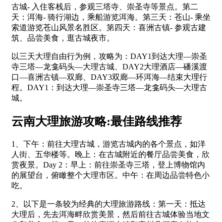
古城- 入住客栈后，参观三塔寺、崇圣寺等景点。第二
天：洱海- 骑行湖边，乘船游览洱海。第三天：苍山- 乘坐
索道游览苍山风景名胜区。第四天：喜洲古镇- 参观古建
筑、品尝美食，逛古城夜市。
以三天大理自由行为例，攻略为：DAY1到达大理—崇圣
寺三塔—龙龛码头—大理古城、DAY2大理酒店—磻溪渡
口—喜洲古镇—双廊、DAY3双廊—环洱海—结束大理行
程。DAY1：到达大理—崇圣寺三塔—龙龛码头—大理古
城。
云南大理旅游攻略:最佳路线推荐
1、下午：前往大理古城，游览古城内的各个景点，如洋
人街、五华楼等。晚上：在古城附近的餐厅品尝美食，欣
赏夜景。Day 2：早上：前往崇圣寺三塔，登上博物馆内
的展望台，俯瞰整个大理市区。中午：在周边品尝特色小
吃。
2、以下是一条较为经典的大理旅游路线：第一天：抵达
大理后，先去洱海畔欣赏美景，然后前往古城体验当地文