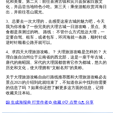
化和美食。第二天：前往喜洲古镇和宾川县探索白族文
化，并品尝当地特色小吃。第三天：乘坐游船欣赏洱海日
出，并前往苍山观光。
3、总要去一次大理的，去感受这座古城的魅力吧，今天
我为你准备了一份完美的大理古城一日游攻略，景点、美
食都是亲测过的哟。 路线： 不管什么方式抵达大理，一
定要自驾、租车，或者包车，环洱海就一条路，顺时针或
逆时针顺着公路开就可以。
4、求四天大理旅游攻略。？ 大理旅游攻略是怎样的？ 大
理白族自治州位于云南省的西北部，这是一座千年古城，
唐代的南昭国、宋代的大理国都曾将它作为都城，悠久的
历史和文化，使大理拥有“文献名邦”的美称。
关于大理旅游攻略自由行路线推荐图和大理旅游攻略必去
景点2021的介绍到此就结束了，不知道你从中找到你需要
的信息了吗 ？如果你还想了解更多这方面的信息，记得
收藏关注本站。
生成海报
打赏作者
收藏
0
点赞
0
分享