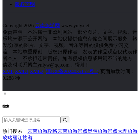
版权声明
Copyright 2026
云南旅游网
www.ynly.net
免责声明：本站属于非盈利网站，部分图片、文字、视频、音
乐均来源于公开网络，本站仅提供信息存储空间展示服务，转
发/分享的图片、文字、视频、音乐等目的仅供免费学习交
流。本站尊重原创，版权归原作者，发表的作品观点仅代表作
者本人，不承担连带责任。如有侵权信息或用词不当的地方，
请及时联系博主ynlyw@qq.com，感谢！
XML
XML1
XML2
.
滇ICP备2024035152号-2
. 页面加载时间：
0.288 秒
搜索
热门搜索：
云南旅游攻略
云南旅游景点
昆明旅游景点
大理旅游
攻略
丽江旅游