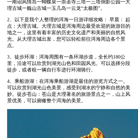
一南诏风情岛一蝴蝶泉一崇圣寺三塔一三塔倒影公园一大
理古城一巍山古城一玉几岛一云龙“太极图”。
2、以下是我个人整理的洱海一日游详细攻略： 早晨： 起
点：大理古城。大理古城是洱海周边最受欢迎的旅游目的
地之一，这里有着丰富的历史文化遗产和美丽的自然风
光。从大理古城出发，您可以轻松前往洱海周边各个景
点。
3、徒步环湖：洱海周围有一条环湖步道，全长约180公
里，沿途可以欣赏到湖光山色和田园风光。可以选择分段
徒步，或者租一辆自行车进行环湖骑行。
4、乘船游湖：在洱海乘船游湖是最佳的游览方式之一。
可以欣赏到湖光山色美景，感受到湖水的宁静和自然的美
妙。徒步苍山：苍山是大理著名的旅游景点之一，山上风
景优美，可以俯瞰整个洱海的美景。