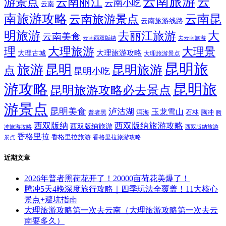
云南旅游
云
游景点
云南丽江
云南小吃
云南
南旅游攻略
云南昆
云南旅游景点
云南旅游线路
明旅游
大
去丽江旅游
云南美食
云南西双版纳
去云南旅游
理
大理旅游
大理景
大理旅游攻略
大理古城
大理旅游景点
昆明旅
旅游
昆明
昆明旅游
点
昆明小吃
游攻略
昆明旅
昆明旅游攻略必去景点
游景点
昆明美食
泸沽湖
玉龙雪山
洱海
腾冲
普者黑
石林
腾
西双版纳
西双版纳旅游攻略
西双版纳旅游
西双版纳旅游
冲旅游攻略
香格里拉
香格里拉旅游
香格里拉旅游攻略
景点
近期文章
2026年普者黑荷花开了！20000亩荷花美爆了！
腾冲5天4晚深度旅行攻略｜四季玩法全覆盖！11大核心
景点+避坑指南
大理旅游攻略第一次去云南（大理旅游攻略第一次去云
南要多久）