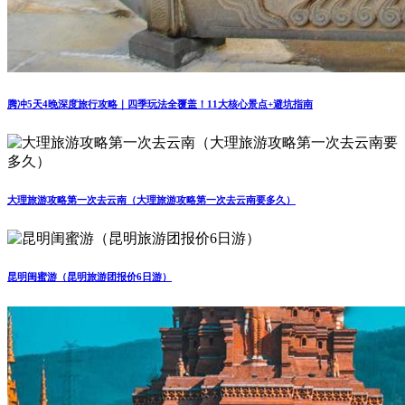
腾冲5天4晚深度旅行攻略｜四季玩法全覆盖！11大核心景点+避坑指南
大理旅游攻略第一次去云南（大理旅游攻略第一次去云南要多久）
昆明闺蜜游（昆明旅游团报价6日游）