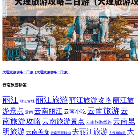
大理旅游攻略二日游（大理旅游攻略二日游）
云南旅游标签
丽江
丽江旅游
丽江旅游攻略
丽江旅
丽江古城
云南旅游
云
游景点
云南丽江
云南小吃
云南
南旅游攻略
云南昆
云南旅游景点
云南旅游线路
明旅游
大
去丽江旅游
云南美食
云南西双版纳
去云南旅游