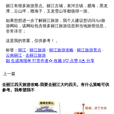
丽江有很多旅游景点。丽江古城，束河古镇，腊海，黑龙
潭，云山坪，赣海子，玉龙雪山等都值得一游。
如果您想进一步了解丽江旅游，我个人建议您访问Ayi旅
游网站，该网站包含很多丽江旅游信息和当地旅馆信息，
非常详尽；
这是我的答案，仅供参考！ 。
标签：
丽江
·
丽江旅游
·
丽江旅游攻略
·
丽江旅游景点
·
云南丽江
·
去丽江旅游
生成海报
打赏作者
收藏
0
点赞
0
分享
上一篇
去丽江四天旅游攻略-我要去丽江大约四天。有什么策略可供
参考。我希望我不