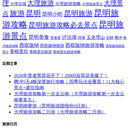
理
大理旅游
大理景
大理旅游攻略
大理古城
大理旅游景点
昆明旅
旅游
昆明
昆明旅游
点
昆明小吃
游攻略
昆明旅
昆明旅游攻略必去景点
游景点
昆明美食
泸沽湖
玉龙雪山
洱海
腾冲
普者黑
石林
腾
西双版纳
西双版纳旅游攻略
西双版纳旅游
西双版纳旅游
冲旅游攻略
香格里拉
香格里拉旅游
香格里拉旅游攻略
景点
近期文章
2026年普者黑荷花开了！20000亩荷花美爆了！
腾冲5天4晚深度旅行攻略｜四季玩法全覆盖！11大核心
景点+避坑指南
大理旅游攻略第一次去云南（大理旅游攻略第一次去云
南要多久）
昆明闺蜜游（昆明旅游团报价6日游）
大理旅游攻略二日游（大理旅游攻略二日游）
旅游日历