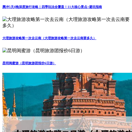
腾冲5天4晚深度旅行攻略｜四季玩法全覆盖！11大核心景点+避坑指南
大理旅游攻略第一次去云南（大理旅游攻略第一次去云南要多久）
昆明闺蜜游（昆明旅游团报价6日游）