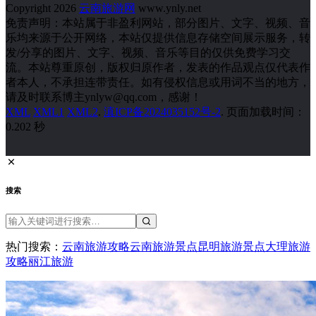
Copyright 2026
云南旅游网
www.ynly.net
免责声明：本站属于非盈利网站，部分图片、文字、视频、音
乐均来源于公开网络，本站仅提供信息存储空间展示服务，转
发/分享的图片、文字、视频、音乐等目的仅供免费学习交
流。本站尊重原创，版权归原作者，发表的作品观点仅代表作
者本人，不承担连带责任。如有侵权信息或用词不当的地方，
请及时联系博主ynlyw@qq.com，感谢！
XML
XML1
XML2
.
滇ICP备2024035152号-2
. 页面加载时间：
0.202 秒
搜索
热门搜索：
云南旅游攻略
云南旅游景点
昆明旅游景点
大理旅游
攻略
丽江旅游