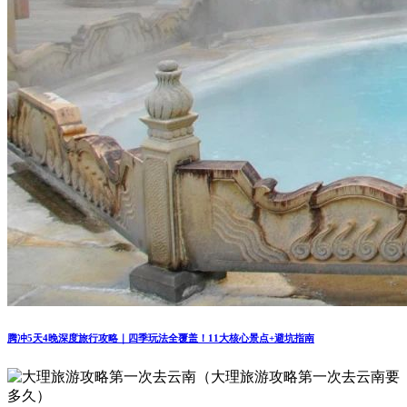
腾冲5天4晚深度旅行攻略｜四季玩法全覆盖！11大核心景点+避坑指南