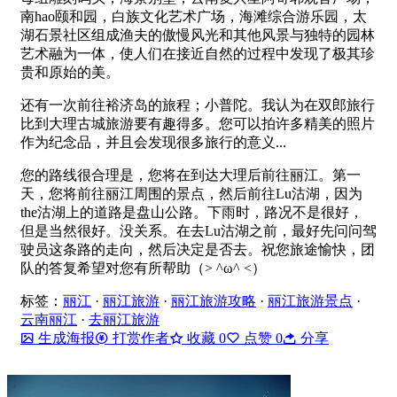
南hao颐和园，白族文化艺术广场，海滩综合游乐园，太
湖石景社区组成渔夫的傲慢风光和其他风景与独特的园林
艺术融为一体，使人们在接近自然的过程中发现了极其珍
贵和原始的美。
还有一次前往裕济岛的旅程；小普陀。我认为在双郎旅行
比到大理古城旅游要有趣得多。您可以拍许多精美的照片
作为纪念品，并且会发现很多旅行的意义...
您的路线很合理是，您将在到达大理后前往丽江。第一
天，您将前往丽江周围的景点，然后前往Lu沽湖，因为
the沽湖上的道路是盘山公路。下雨时，路况不是很好，
但是当然很好。没关系。在去Lu沽湖之前，最好先问问驾
驶员这条路的走向，然后决定是否去。祝您旅途愉快，团
队的答复希望对您有所帮助（> ^ω^ <）
标签：
丽江
·
丽江旅游
·
丽江旅游攻略
·
丽江旅游景点
·
云南丽江
·
去丽江旅游
生成海报
打赏作者
收藏
0
点赞
0
分享