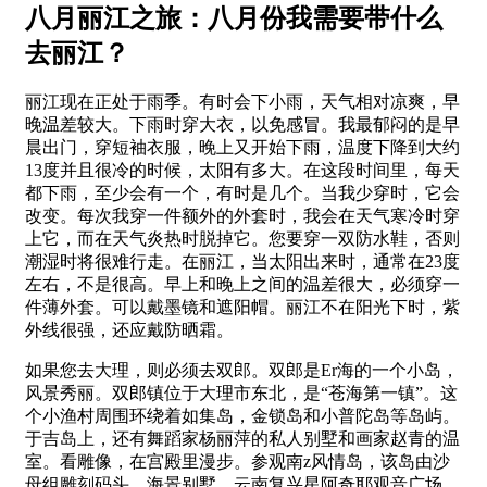
八月丽江之旅：八月份我需要带什么
去丽江？
丽江现在正处于雨季。有时会下小雨，天气相对凉爽，早
晚温差较大。下雨时穿大衣，以免感冒。我最郁闷的是早
晨出门，穿短袖衣服，晚上又开始下雨，温度下降到大约
13度并且很冷的时候，太阳有多大。在这段时间里，每天
都下雨，至少会有一个，有时是几个。当我少穿时，它会
改变。每次我穿一件额外的外套时，我会在天气寒冷时穿
上它，而在天气炎热时脱掉它。您要穿一双防水鞋，否则
潮湿时将很难行走。在丽江，当太阳出来时，通常在23度
左右，不是很高。早上和晚上之间的温差很大，必须穿一
件薄外套。可以戴墨镜和遮阳帽。丽江不在阳光下时，紫
外线很强，还应戴防晒霜。
如果您去大理，则必须去双郎。双郎是Er海的一个小岛，
风景秀丽。双郎镇位于大理市东北，是“苍海第一镇”。这
个小渔村周围环绕着如集岛，金锁岛和小普陀岛等岛屿。
于吉岛上，还有舞蹈家杨丽萍的私人别墅和画家赵青的温
室。看雕像，在宫殿里漫步。参观南z风情岛，该岛由沙
母组雕刻码头，海景别墅，云南复兴星阿奇耶观音广场，