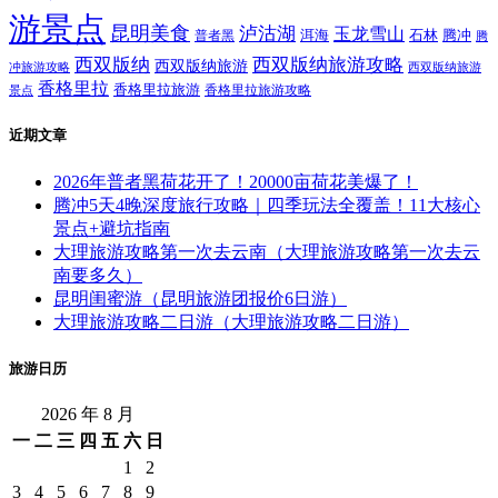
游景点
昆明美食
泸沽湖
玉龙雪山
洱海
腾冲
普者黑
石林
腾
西双版纳
西双版纳旅游攻略
西双版纳旅游
西双版纳旅游
冲旅游攻略
香格里拉
香格里拉旅游
香格里拉旅游攻略
景点
近期文章
2026年普者黑荷花开了！20000亩荷花美爆了！
腾冲5天4晚深度旅行攻略｜四季玩法全覆盖！11大核心
景点+避坑指南
大理旅游攻略第一次去云南（大理旅游攻略第一次去云
南要多久）
昆明闺蜜游（昆明旅游团报价6日游）
大理旅游攻略二日游（大理旅游攻略二日游）
旅游日历
2026 年 8 月
一
二
三
四
五
六
日
1
2
3
4
5
6
7
8
9