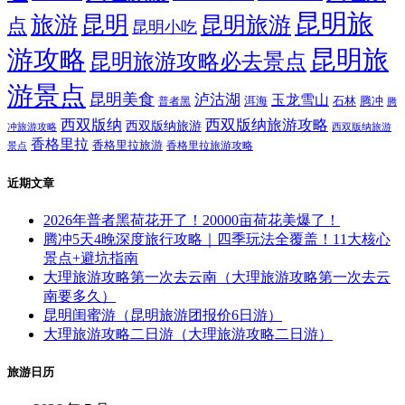
昆明旅
旅游
昆明
昆明旅游
点
昆明小吃
游攻略
昆明旅
昆明旅游攻略必去景点
游景点
昆明美食
泸沽湖
玉龙雪山
洱海
腾冲
普者黑
石林
腾
西双版纳
西双版纳旅游攻略
西双版纳旅游
西双版纳旅游
冲旅游攻略
香格里拉
香格里拉旅游
香格里拉旅游攻略
景点
近期文章
2026年普者黑荷花开了！20000亩荷花美爆了！
腾冲5天4晚深度旅行攻略｜四季玩法全覆盖！11大核心
景点+避坑指南
大理旅游攻略第一次去云南（大理旅游攻略第一次去云
南要多久）
昆明闺蜜游（昆明旅游团报价6日游）
大理旅游攻略二日游（大理旅游攻略二日游）
旅游日历