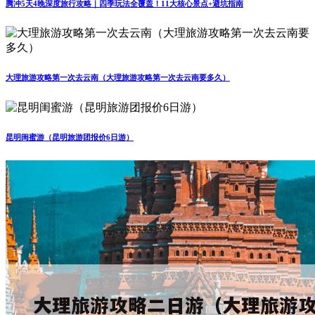
腾冲5天4晚深度旅行攻略｜四季玩法全覆盖！11大核心景点+避坑指南
大理旅游攻略第一次去云南（大理旅游攻略第一次去云南要多久）
昆明闺蜜游（昆明旅游团报价6日游）