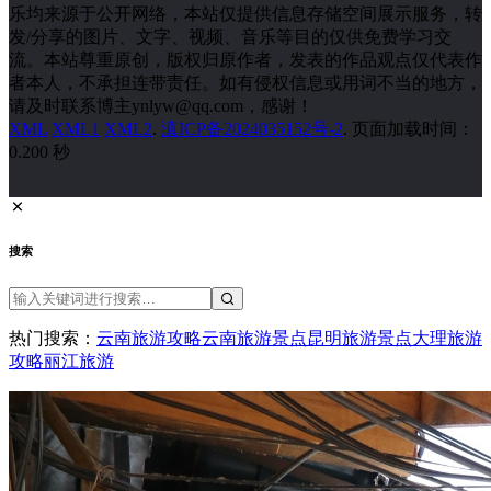
乐均来源于公开网络，本站仅提供信息存储空间展示服务，转
发/分享的图片、文字、视频、音乐等目的仅供免费学习交
流。本站尊重原创，版权归原作者，发表的作品观点仅代表作
者本人，不承担连带责任。如有侵权信息或用词不当的地方，
请及时联系博主ynlyw@qq.com，感谢！
XML
XML1
XML2
.
滇ICP备2024035152号-2
. 页面加载时间：
0.200 秒
搜索
热门搜索：
云南旅游攻略
云南旅游景点
昆明旅游景点
大理旅游
攻略
丽江旅游