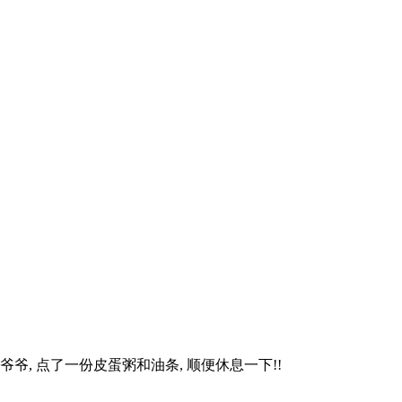
爷, 点了一份皮蛋粥和油条, 顺便休息一下!!