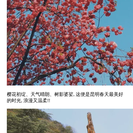
樱花初绽、天气晴朗、树影婆娑, 这便是昆明春天最美好
的时光, 浪漫又温柔!!