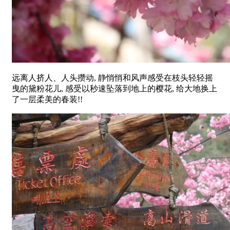
远离人挤人、人头攒动, 静悄悄和风声感受在枝头轻轻摇
曳的黛粉花儿, 感受以秒速坠落到地上的樱花, 给大地换上
了一层柔美的春装!!