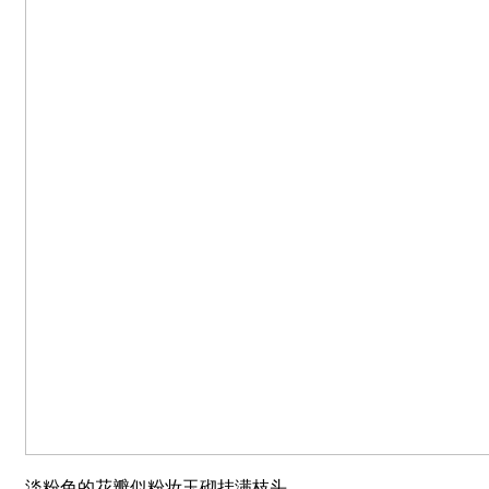
淡粉色的花瓣似粉妆玉砌挂满枝头