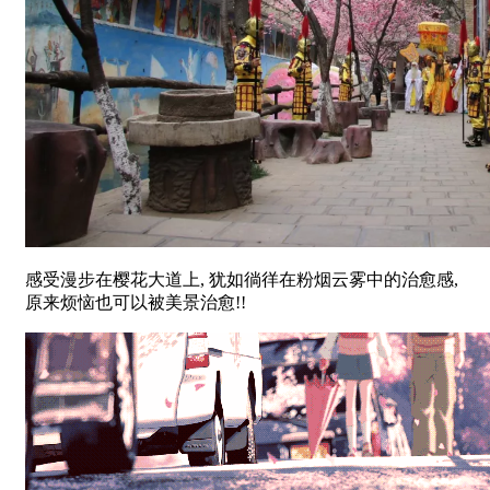
感受漫步在樱花大道上, 犹如徜徉在粉烟云雾中的治愈感,
原来烦恼也可以被美景治愈!!