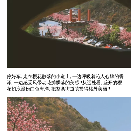
停好车, 走在樱花散落的小道上, 一边呼吸着沁人心脾的香
泽, 一边感受风带动花瓣飘落的美感!!从远处看, 盛开的樱
花如浪漫粉白色海洋, 把整条街道装扮得格外美丽!!