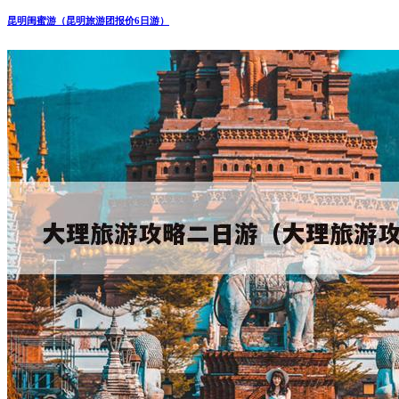
昆明闺蜜游（昆明旅游团报价6日游）