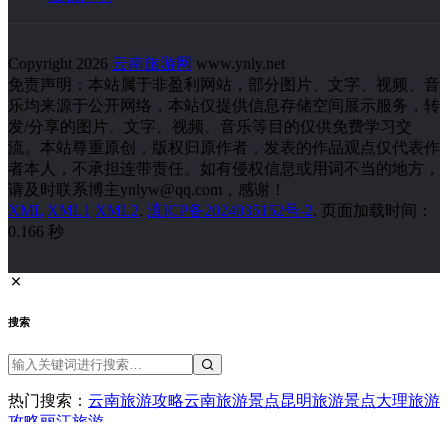
Copyright 2026
云南旅游网
www.ynly.net
免责声明：本站属于非盈利网站，部分图片、文字、视频、音
乐均来源于公开网络，本站仅提供信息存储空间展示服务，转
发/分享的图片、文字、视频、音乐等目的仅供免费学习交
流。本站尊重原创，版权归原作者，发表的作品观点仅代表作
者本人，不承担连带责任。如有侵权信息或用词不当的地方，
请及时联系博主ynlyw@qq.com，感谢！
XML
XML1
XML2
.
滇ICP备2024035152号-2
. 页面加载时间：
0.166 秒
搜索
热门搜索：
云南旅游攻略
云南旅游景点
昆明旅游景点
大理旅游
攻略
丽江旅游