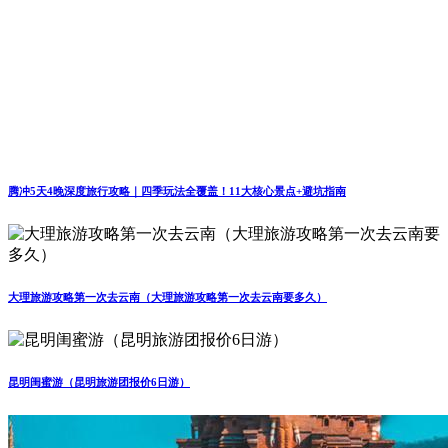
腾冲5天4晚深度旅行攻略｜四季玩法全覆盖！11大核心景点+避坑指南
大理旅游攻略第一次去云南（大理旅游攻略第一次去云南要多久）
昆明闺蜜游（昆明旅游团报价6日游）