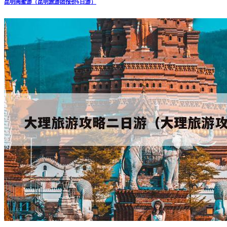
昆明闺蜜游（昆明旅游团报价6日游）