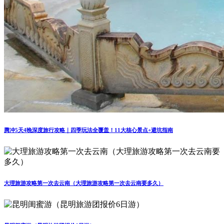
腾冲5天4晚深度旅行攻略｜四季玩法全覆盖！11大核心景点+避坑指南
大理旅游攻略第一次去云南（大理旅游攻略第一次去云南要多久）