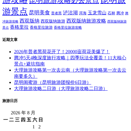
昆明旅游攻略必去景点
游景点
昆明美食
泸沽湖
玉龙雪山
洱海
腾冲
普者黑
石林
腾
西双版纳
西双版纳旅游攻略
西双版纳旅游
西双版纳旅游
冲旅游攻略
香格里拉
香格里拉旅游
香格里拉旅游攻略
景点
近期文章
2026年普者黑荷花开了！20000亩荷花美爆了！
腾冲5天4晚深度旅行攻略｜四季玩法全覆盖！11大核心
景点+避坑指南
大理旅游攻略第一次去云南（大理旅游攻略第一次去云
南要多久）
昆明闺蜜游（昆明旅游团报价6日游）
大理旅游攻略二日游（大理旅游攻略二日游）
旅游日历
2026 年 8 月
一
二
三
四
五
六
日
1
2