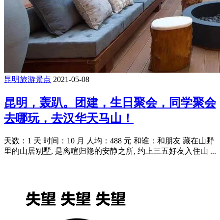
昆明旅游景点
2021-05-08
昆明，轰趴。团建，生日聚会，同学聚会
去哪玩，去汉华天马山！
天数：1 天 时间：10 月 人均：488 元 和谁：和朋友 藏在山野
里的山居别墅, 是离喧归隐的安静之所, 约上三五好友入住山 ...