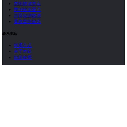
昆明旅游景点
腾冲旅游景点
西双版纳旅游
香格里拉旅游
联系本站
联系方式
关于本站
旅游标签
网站条款
免责声明
版权声明
Copyright 2026
云南旅游网
www.ynly.net
免责声明：本站属于非盈利网站，部分图片、文字、视频、音
乐均来源于公开网络，本站仅提供信息存储空间展示服务，转
发/分享的图片、文字、视频、音乐等目的仅供免费学习交