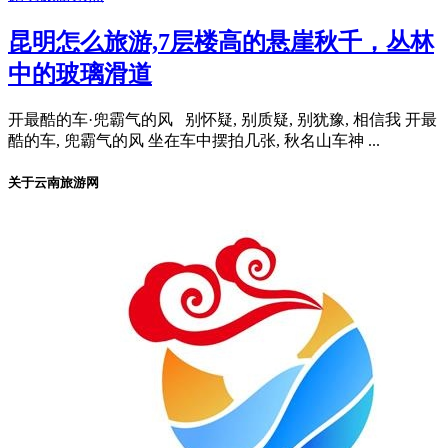
昆明怎么旅游,7层楼高的悬崖秋千，丛林
中的玻璃滑道
开最酷的车·兜霸气的风 别怀疑, 别质疑, 别犹豫, 相信我 开最
酷的车, 兜霸气的风 坐在车中摆拍几张, 秋名山车神 ...
关于云南旅游网