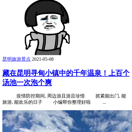
昆明旅游景点
2021-05-08
藏在昆明寻甸小镇中的千年温泉！上百个
汤池一次泡个爽
疫情防控期间, 周边游且游且珍惜 抓紧能出门, 能
旅游, 能欢乐的日子 小编帮你整理好啦 ...