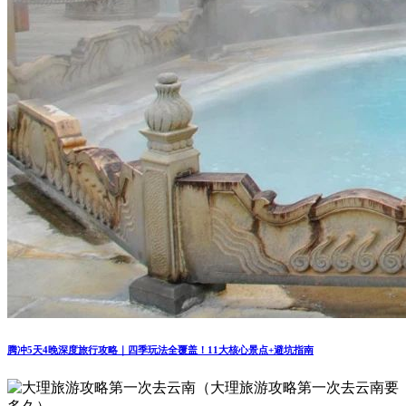
腾冲5天4晚深度旅行攻略｜四季玩法全覆盖！11大核心景点+避坑指南