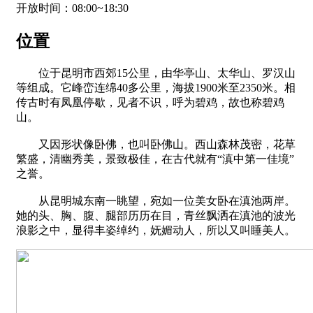
开放时间：08:00~18:30
位置
位于昆明市西郊15公里，由华亭山、太华山、罗汉山
等组成。它峰峦连绵40多公里，海拔1900米至2350米。相
传古时有凤凰停歇，见者不识，呼为碧鸡，故也称碧鸡
山。
又因形状像卧佛，也叫卧佛山。西山森林茂密，花草
繁盛，清幽秀美，景致极佳，在古代就有“滇中第一佳境”
之誉。
从昆明城东南一眺望，宛如一位美女卧在滇池两岸。
她的头、胸、腹、腿部历历在目，青丝飘洒在滇池的波光
浪影之中，显得丰姿绰约，妩媚动人，所以又叫睡美人。