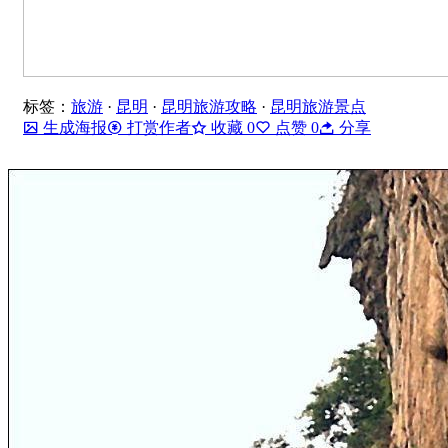
标签：
旅游
·
昆明
·
昆明旅游攻略
·
昆明旅游景点
生成海报
打赏作者
收藏
0
点赞
0
分享