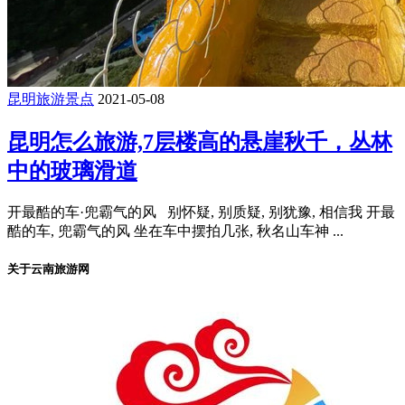
昆明旅游景点
2021-05-08
昆明怎么旅游,7层楼高的悬崖秋千，丛林
中的玻璃滑道
开最酷的车·兜霸气的风 别怀疑, 别质疑, 别犹豫, 相信我 开最
酷的车, 兜霸气的风 坐在车中摆拍几张, 秋名山车神 ...
关于云南旅游网