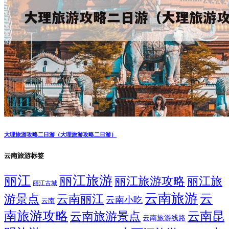
大理旅游攻略二日游（大理旅游攻略二日游）
云南旅游标签
丽江
丽江旅游
丽江旅游攻略
丽江旅
丽江古城
云南旅游
云
游景点
云南丽江
云南小吃
云南
南旅游攻略
云南昆
云南旅游景点
云南旅游线路