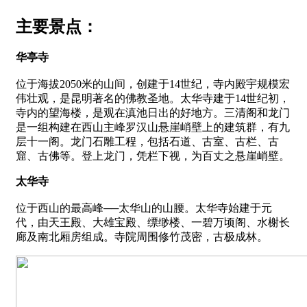
主要景点：
华亭寺
位于海拔2050米的山间，创建于14世纪，寺内殿宇规模宏
伟壮观，是昆明著名的佛教圣地。太华寺建于14世纪初，
寺内的望海楼，是观在滇池日出的好地方。三清阁和龙门
是一组构建在西山主峰罗汉山悬崖峭壁上的建筑群，有九
层十一阁。龙门石雕工程，包括石道、古室、古栏、古
窟、古佛等。登上龙门，凭栏下视，为百丈之悬崖峭壁。
太华寺
位于西山的最高峰──太华山的山腰。太华寺始建于元
代，由天王殿、大雄宝殿、缥缈楼、一碧万顷阁、水榭长
廊及南北厢房组成。寺院周围修竹茂密，古极成林。