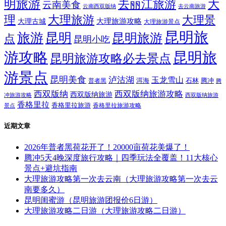
明旅游
大
去丽江旅游
云南美食
云南西双版纳
去云南旅游
理
大理旅游
大理景
大理旅游攻略
大理古城
大理旅游景点
昆明旅
旅游
昆明
昆明旅游
点
昆明小吃
游攻略
昆明旅
昆明旅游攻略必去景点
游景点
昆明美食
泸沽湖
玉龙雪山
洱海
腾冲
普者黑
石林
腾
西双版纳
西双版纳旅游攻略
西双版纳旅游
西双版纳旅游
冲旅游攻略
香格里拉
香格里拉旅游
香格里拉旅游攻略
景点
近期文章
2026年普者黑荷花开了！20000亩荷花美爆了！
腾冲5天4晚深度旅行攻略｜四季玩法全覆盖！11大核心
景点+避坑指南
大理旅游攻略第一次去云南（大理旅游攻略第一次去云
南要多久）
昆明闺蜜游（昆明旅游团报价6日游）
大理旅游攻略二日游（大理旅游攻略二日游）