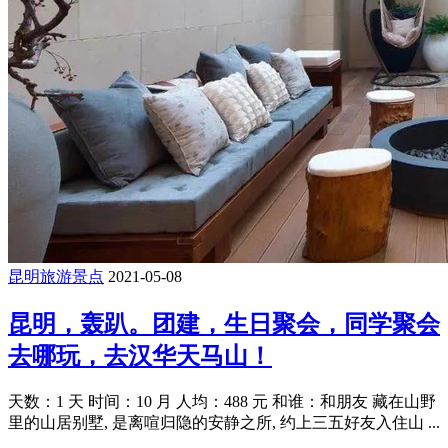
昆明旅游景点
2021-05-08
昆明，轰趴。团建，生日聚会，同学聚会
去哪玩，去汉华天马山！
天数：1 天 时间：10 月 人均：488 元 和谁：和朋友 藏在山野
里的山居别墅, 是离喧归隐的安静之所, 约上三五好友入住山 ...