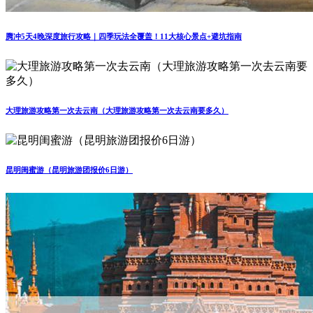
腾冲5天4晚深度旅行攻略｜四季玩法全覆盖！11大核心景点+避坑指南
大理旅游攻略第一次去云南（大理旅游攻略第一次去云南要多久）
昆明闺蜜游（昆明旅游团报价6日游）