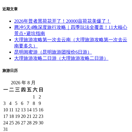
近期文章
2026年普者黑荷花开了！20000亩荷花美爆了！
腾冲5天4晚深度旅行攻略｜四季玩法全覆盖！11大核心
景点+避坑指南
大理旅游攻略第一次去云南（大理旅游攻略第一次去云
南要多久）
昆明闺蜜游（昆明旅游团报价6日游）
大理旅游攻略二日游（大理旅游攻略二日游）
旅游日历
2026 年 8 月
一
二
三
四
五
六
日
1
2
3
4
5
6
7
8
9
10
11
12
13
14
15
16
17
18
19
20
21
22
23
24
25
26
27
28
29
30
31