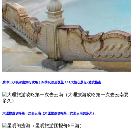
腾冲5天4晚深度旅行攻略｜四季玩法全覆盖！11大核心景点+避坑指南
大理旅游攻略第一次去云南（大理旅游攻略第一次去云南要多久）