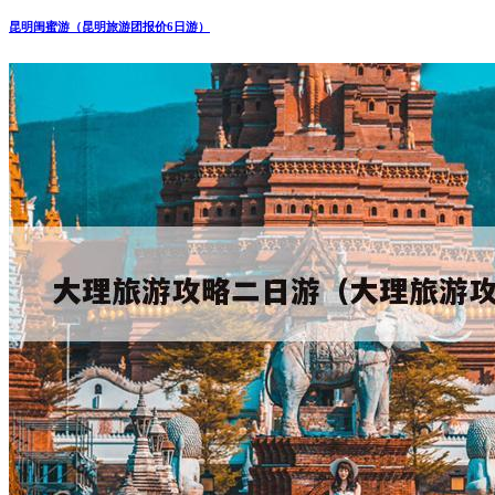
昆明闺蜜游（昆明旅游团报价6日游）