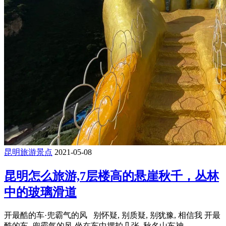
昆明旅游景点
2021-05-08
昆明怎么旅游,7层楼高的悬崖秋千，丛林
中的玻璃滑道
开最酷的车·兜霸气的风 别怀疑, 别质疑, 别犹豫, 相信我 开最
酷的车, 兜霸气的风 坐在车中摆拍几张, 秋名山车神 ...