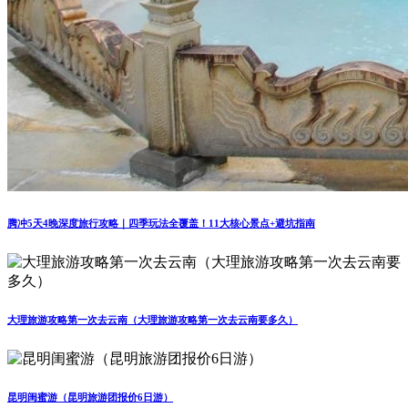
腾冲5天4晚深度旅行攻略｜四季玩法全覆盖！11大核心景点+避坑指南
大理旅游攻略第一次去云南（大理旅游攻略第一次去云南要多久）
昆明闺蜜游（昆明旅游团报价6日游）