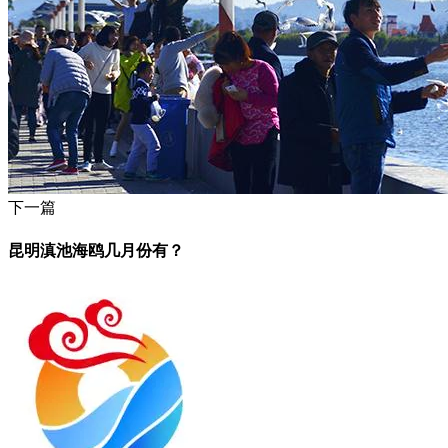
下一篇
昆明滇池海鸥几月份有？