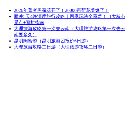
2026年普者黑荷花开了！20000亩荷花美爆了！
腾冲5天4晚深度旅行攻略｜四季玩法全覆盖！11大核心
景点+避坑指南
大理旅游攻略第一次去云南（大理旅游攻略第一次去云
南要多久）
昆明闺蜜游（昆明旅游团报价6日游）
大理旅游攻略二日游（大理旅游攻略二日游）
旅游日历
2026 年 8 月
一
二
三
四
五
六
日
1
2
3
4
5
6
7
8
9
10
11
12
13
14
15
16
17
18
19
20
21
22
23
24
25
26
27
28
29
30
31
« 7 月