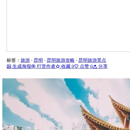
标签：
旅游
·
昆明
·
昆明旅游攻略
·
昆明旅游景点
生成海报
打赏作者
收藏
0
点赞
0
分享