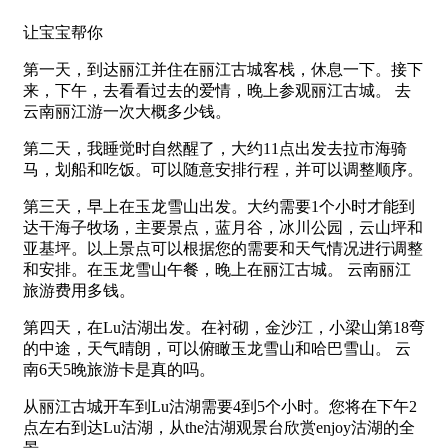
让宝宝帮你
第一天，到达丽江并住在丽江古城客栈，休息一下。接下
来，下午，去看看过去的爱情，晚上参观丽江古城。 去
云南丽江游一次大概多少钱。
第二天，我睡觉时自然醒了，大约11点出发去拉市海骑
马，划船和吃饭。可以随意安排行程，并可以调整顺序。
第三天，早上在玉龙雪山出发。大约需要1个小时才能到
达干海子牧场，主要景点，蓝月谷，冰川公园，云山坪和
亚基坪。以上景点可以根据您的需要和天气情况进行调整
和安排。在玉龙雪山午餐，晚上在丽江古城。 云南丽江
旅游费用多钱。
第四天，在Lu沽湖出发。在衬砌，金沙江，小梁山第18弯
的中途，天气晴朗，可以俯瞰玉龙雪山和哈巴雪山。 云
南6天5晚旅游卡是真的吗。
从丽江古城开车到Lu沽湖需要4到5个小时。您将在下午2
点左右到达Lu沽湖，从the沽湖观景台欣赏enjoy沽湖的全