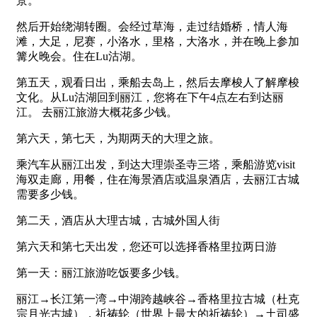
景。
然后开始绕湖转圈。会经过草海，走过结婚桥，情人海
滩，大足，尼赛，小洛水，里格，大洛水，并在晚上参加
篝火晚会。住在Lu沽湖。
第五天，观看日出，乘船去岛上，然后去摩梭人了解摩梭
文化。从Lu沽湖回到丽江，您将在下午4点左右到达丽
江。 去丽江旅游大概花多少钱。
第六天，第七天，为期两天的大理之旅。
乘汽车从丽江出发，到达大理崇圣寺三塔，乘船游览visit
海双走廊，用餐，住在海景酒店或温泉酒店，去丽江古城
需要多少钱。
第二天，酒店从大理古城，古城外国人街
第六天和第七天出发，您还可以选择香格里拉两日游
第一天：丽江旅游吃饭要多少钱。
丽江→长江第一湾→中湖跨越峡谷→香格里拉古城（杜克
宗月光古城），祈祷轮（世界上最大的祈祷轮）→土司盛