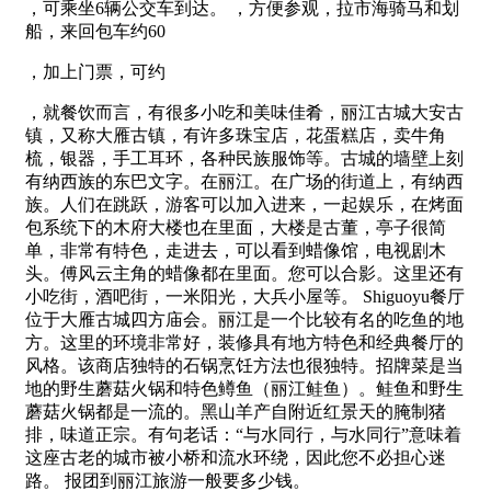
，可乘坐6辆公交车到达。 ，方便参观，拉市海骑马和划
船，来回包车约60
，加上门票，可约
，就餐饮而言，有很多小吃和美味佳肴，丽江古城大安古
镇，又称大雁古镇，有许多珠宝店，花蛋糕店，卖牛角
梳，银器，手工耳环，各种民族服饰等。古城的墙壁上刻
有纳西族的东巴文字。在丽江。在广场的街道上，有纳西
族。人们在跳跃，游客可以加入进来，一起娱乐，在烤面
包系统下的木府大楼也在里面，大楼是古董，亭子很简
单，非常有特色，走进去，可以看到蜡像馆，电视剧木
头。傅风云主角的蜡像都在里面。您可以合影。这里还有
小吃街，酒吧街，一米阳光，大兵小屋等。 Shiguoyu餐厅
位于大雁古城四方庙会。丽江是一个比较有名的吃鱼的地
方。这里的环境非常好，装修具有地方特色和经典餐厅的
风格。该商店独特的石锅烹饪方法也很独特。招牌菜是当
地的野生蘑菇火锅和特色鳟鱼（丽江鲑鱼）。鲑鱼和野生
蘑菇火锅都是一流的。黑山羊产自附近红景天的腌制猪
排，味道正宗。有句老话：“与水同行，与水同行”意味着
这座古老的城市被小桥和流水环绕，因此您不必担心迷
路。 报团到丽江旅游一般要多少钱。