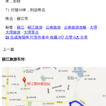
米，右转
7）行驶10米，到达终点
终点：丽江市
标签：
丽江
·
丽江旅游
·
云南旅游
·
云南旅游攻略
·
大理
·
大理旅游
·
大理景点
生成海报
打赏作者
收藏
0
点赞
0
分享
上一篇
丽江旅游车对-