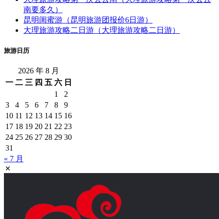
南旅游攻略
云南昆
云南旅游景点
云南旅游线路
明旅游
大
去丽江旅游
云南美食
云南西双版纳
去云南旅游
理
大理旅游
大理景
大理旅游攻略
大理古城
大理旅游景点
昆明旅
旅游
昆明
昆明旅游
点
昆明小吃
游攻略
昆明旅
昆明旅游攻略必去景点
游景点
昆明美食
泸沽湖
玉龙雪山
洱海
腾冲
普者黑
石林
腾
西双版纳
西双版纳旅游攻略
西双版纳旅游
西双版纳旅游
冲旅游攻略
香格里拉
香格里拉旅游
香格里拉旅游攻略
景点
近期文章
2026年普者黑荷花开了！20000亩荷花美爆了！
腾冲5天4晚深度旅行攻略｜四季玩法全覆盖！11大核心
景点+避坑指南
大理旅游攻略第一次去云南（大理旅游攻略第一次去云
南要多久）
昆明闺蜜游（昆明旅游团报价6日游）
大理旅游攻略二日游（大理旅游攻略二日游）