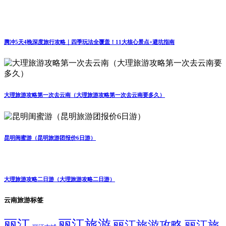
腾冲5天4晚深度旅行攻略｜四季玩法全覆盖！11大核心景点+避坑指南
大理旅游攻略第一次去云南（大理旅游攻略第一次去云南要多久）
昆明闺蜜游（昆明旅游团报价6日游）