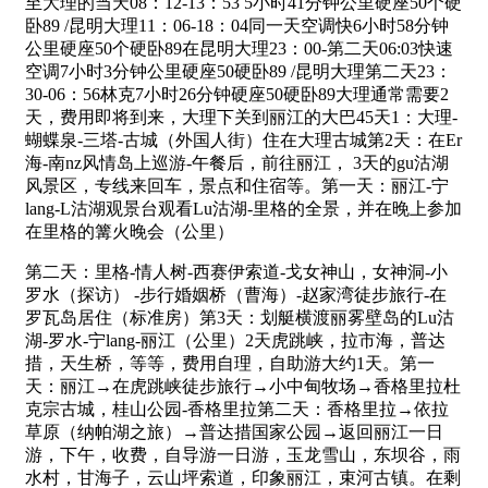
至大理的当天08：12-13：53 5小时41分钟公里硬座50个硬
卧89 /昆明大理11：06-18：04同一天空调快6小时58分钟
公里硬座50个硬卧89在昆明大理23：00-第二天06:03快速
空调7小时3分钟公里硬座50硬卧89 /昆明大理第二天23：
30-06：56林克7小时26分钟硬座50硬卧89大理通常需要2
天，费用即将到来，大理下关到丽江的大巴45天1：大理-
蝴蝶泉-三塔-古城（外国人街）住在大理古城第2天：在Er
海-南nz风情岛上巡游-午餐后，前往丽江， 3天的gu沽湖
风景区，专线来回车，景点和住宿等。第一天：丽江-宁
lang-L沽湖观景台观看Lu沽湖-里格的全景，并在晚上参加
在里格的篝火晚会（公里）
第二天：里格-情人树-西赛伊索道-戈女神山，女神洞-小
罗水（探访） -步行婚姻桥（曹海）-赵家湾徒步旅行-在
罗瓦岛居住（标准房）第3天：划艇横渡丽雾壁岛的Lu沽
湖-罗水-宁lang-丽江（公里）2天虎跳峡，拉市海，普达
措，天生桥，等等，费用自理，自助游大约1天。第一
天：丽江→在虎跳峡徒步旅行→小中甸牧场→香格里拉杜
克宗古城，桂山公园-香格里拉第二天：香格里拉→依拉
草原（纳帕湖之旅）→普达措国家公园→返回丽江一日
游，下午，收费，自导游一日游，玉龙雪山，东坝谷，雨
水村，甘海子，云山坪索道，印象丽江，束河古镇。在剩