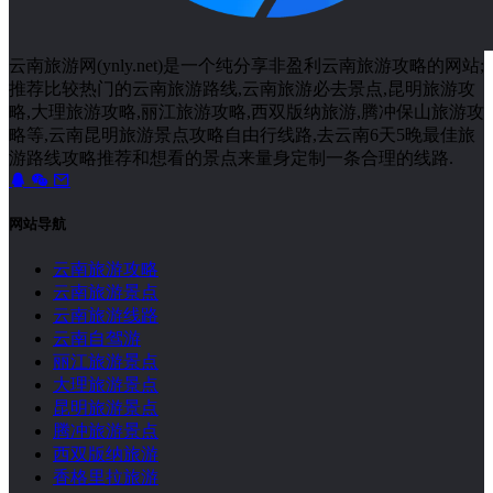
2026年普者黑荷花开了！20000亩荷花美爆了！
腾冲5天4晚深度旅行攻略｜四季玩法全覆盖！11大核心
景点+避坑指南
大理旅游攻略第一次去云南（大理旅游攻略第一次去云
南要多久）
昆明闺蜜游（昆明旅游团报价6日游）
大理旅游攻略二日游（大理旅游攻略二日游）
旅游日历
2026 年 8 月
一
二
三
四
五
六
日
1
2
3
4
5
6
7
8
9
10
11
12
13
14
15
16
17
18
19
20
21
22
23
24
25
26
27
28
29
30
31
« 7 月