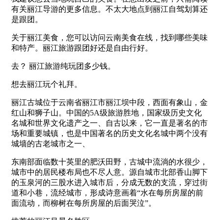
有关丽江导游的更多信息。不太大地点到丽江自驾划算还
是跟团。
关于丽江美食，您可以访问云南美食在线，找到哪些美味
和特产。丽江旅游跟团好还是自由行好。
去？ 丽江旅游纯玩团多少钱。
想去丽江玩个礼拜。
丽江古城位于云南省丽江市丽江坝中段，西面有象山，金
红山和狮子山。中国的5A级旅游胜地，国家级历史文化
名城和世界文化遗产之一、自古以来，它一直是著名的市
场和重要城镇，也是中国著名的历史文化名城中两个没有
城墙的古老城市之一、
东南部面临数十英里的肥沃田野，古城中流淌的水很少，
城市中的居民楼布局也不尽人意。源自城市北部香山脚下
的玉泉河的三股水进入城市后，分成无数的支流，穿过街
道和小巷，流经城市，形成诗意画着“水在每所房屋的前
面流动，而柳树在每所房屋的后面哭泣”。