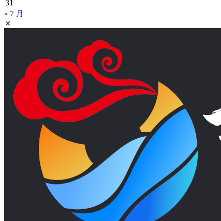
云南旅游标签
丽江
丽江旅游
丽江旅游攻略
丽江旅
丽江古城
云南旅游
云
游景点
云南丽江
云南小吃
云南
南旅游攻略
云南昆
云南旅游景点
云南旅游线路
明旅游
大
去丽江旅游
云南美食
云南西双版纳
去云南旅游
理
大理旅游
大理景
大理旅游攻略
大理古城
大理旅游景点
昆明旅
旅游
昆明
昆明旅游
点
昆明小吃
游攻略
昆明旅
昆明旅游攻略必去景点
游景点
昆明美食
泸沽湖
玉龙雪山
洱海
腾冲
普者黑
石林
腾
西双版纳
西双版纳旅游攻略
西双版纳旅游
西双版纳旅游
冲旅游攻略
香格里拉
香格里拉旅游
香格里拉旅游攻略
景点
近期文章