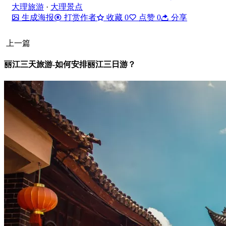
大理旅游
·
大理景点
生成海报
打赏作者
收藏
0
点赞
0
分享
上一篇
丽江三天旅游-如何安排丽江三日游？