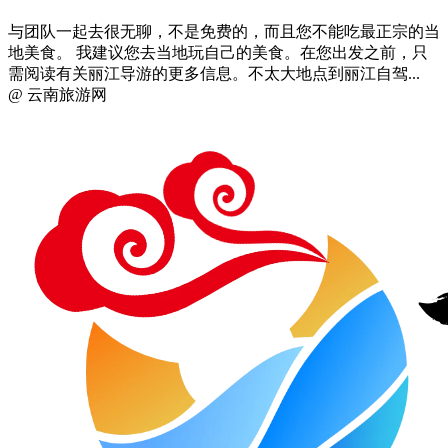
联系方式
关于本站
旅游标签
网站条款
免责声明
版权声明
Copyright 2026
云南旅游网
www.ynly.net
免责声明：本站属于非盈利网站，部分图片、文字、视频、音
乐均来源于公开网络，本站仅提供信息存储空间展示服务，转
发/分享的图片、文字、视频、音乐等目的仅供免费学习交
流。本站尊重原创，版权归原作者，发表的作品观点仅代表作
者本人，不承担连带责任。如有侵权信息或用词不当的地方，
请及时联系博主ynlyw@qq.com，感谢！
XML
XML1
XML2
.
滇ICP备2024035152号-2
. 页面加载时间：
0.203 秒