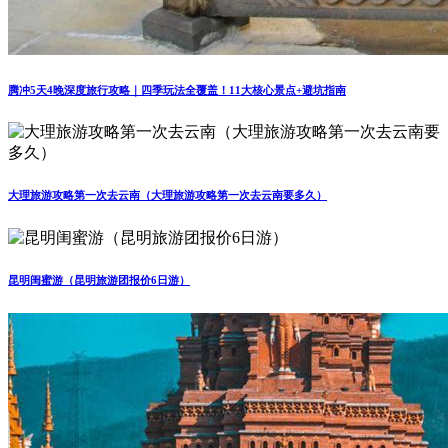
腾冲5天4晚深度旅行攻略｜四季玩法全覆盖！11大核心景点+避坑指南
大理旅游攻略第一次去云南（大理旅游攻略第一次去云南要多久）
昆明闺蜜游（昆明旅游团报价6日游）