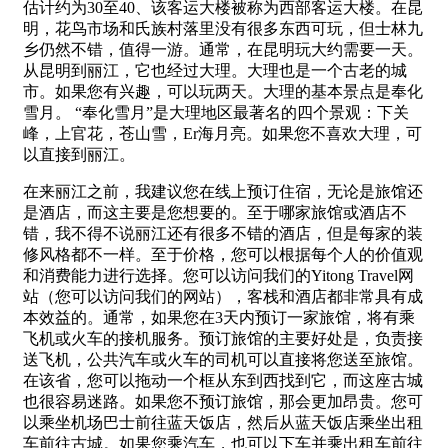
估计约为30至40、该客运大楼被称为西部客运大楼。在昆
明，花鸟市场和氏族村落里没有很多东西可玩，但士林九
乡仍然不错，值得一游。通常，在昆明玩大约需要一天。
从昆明到丽江，它也经过大理。大理也是一个古老的城
市。如果您有兴趣，可以玩两天。大理的基本景点是奉化
雪月。 “奉化雪月”是大理地区最著名的四个景观：下关
峰，上官花，苍山雪，Er海月亮。如果您不喜欢大理，可
以直接到丽江。
在来丽江之前，我建议您在线上预订住宿，无论是旅馆还
是酒店，而这主要是您想要的。至于哪家旅馆或酒店不
错，我不得不说丽江还有很多不错的酒店，但是每家的装
修风格都不一样。至于价格，您可以根据每个人的价值观
和消费能力进行选择。您可以访问我们的Yitong Travel网
站（您可以访问我们的网站），客栈和酒店都非常具有成
本效益的。通常，如果您在3天内预订一家旅馆，将有乘
飞机或火车的接机服务。预订旅馆的主要好处是，负责接
送飞机，公共汽车或火车的司机可以直接将您送至旅馆。
在该省，您可以拖动一个框从东到西找到它，而这座古城
也很容易迷路。如果您不预订旅馆，那会更加昂贵。您可
以乘坐机场巴士前往蓝天饭店，然后从蓝天饭店乘坐出租
车前往古城。如果您乘汽车，也可以下车并乘出租车前往