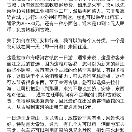
古城，所有这些都需收取起步费。如果是火车，您可以先
乘坐13号线到工业和商业工厂，然后再问路人。它非常靠
近古城，步行5-10分钟即可到达。您也可以乘坐出租车，
通常为20〜30元。还有一种小面包，通常是10到15元人民
币，负责转移到古城。
关于如何在丽江安排行程，我可以为每个人分类。一个是
您可以在同一天（即一日游）来回往返。
这是拉市市海曙河古镇的一日游，通常来说，这是游客来
丽江之后的首选，因为这相对容易，您可以为新来的丽江
做些小调整。拉市海这个古城的价格非常混乱，有很多很
多，这取决于个人的消费能力，可以咨询客栈老板，这样
可以节省很多东西。至于束河古镇，您可以选择去拉什
海，让司机把您带到那里。束河不那么拥挤，安静，东西
相对便宜。 ，通常在旺季期间有不定期的门票和古威收
费，但很容易逃避票价，因此最好在出发前咨询旅馆的主
人。从古城到束河的出租车费通常为15元。
一日游玉龙雪山，玉龙雪山，应该说非常有名，风景也很
好，特别是大索道。通常，有几个人可以租一辆面包车去
玉龙。包车还可以利用周围的风景名胜区，例如玉水村和