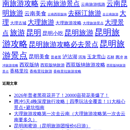
南旅游攻略
云南昆
云南旅游景点
云南旅游线路
明旅游
大
去丽江旅游
云南美食
云南西双版纳
去云南旅游
理
大理旅游
大理景
大理旅游攻略
大理古城
大理旅游景点
昆明旅
旅游
昆明
昆明旅游
点
昆明小吃
游攻略
昆明旅
昆明旅游攻略必去景点
游景点
昆明美食
泸沽湖
玉龙雪山
洱海
腾冲
普者黑
石林
腾
西双版纳
西双版纳旅游攻略
西双版纳旅游
西双版纳旅游
冲旅游攻略
香格里拉
香格里拉旅游
香格里拉旅游攻略
景点
近期文章
2026年普者黑荷花开了！20000亩荷花美爆了！
腾冲5天4晚深度旅行攻略｜四季玩法全覆盖！11大核心
景点+避坑指南
大理旅游攻略第一次去云南（大理旅游攻略第一次去云
南要多久）
昆明闺蜜游（昆明旅游团报价6日游）