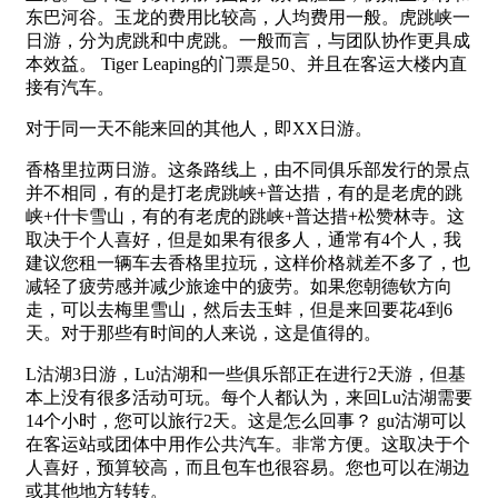
东巴河谷。玉龙的费用比较高，人均费用一般。虎跳峡一
日游，分为虎跳和中虎跳。一般而言，与团队协作更具成
本效益。 Tiger Leaping的门票是50、并且在客运大楼内直
接有汽车。
对于同一天不能来回的其他人，即XX日游。
香格里拉两日游。这条路线上，由不同俱乐部发行的景点
并不相同，有的是打老虎跳峡+普达措，有的是老虎的跳
峡+什卡雪山，有的有老虎的跳峡+普达措+松赞林寺。这
取决于个人喜好，但是如果有很多人，通常有4个人，我
建议您租一辆车去香格里拉玩，这样价格就差不多了，也
减轻了疲劳感并减少旅途中的疲劳。如果您朝德钦方向
走，可以去梅里雪山，然后去玉蚌，但是来回要花4到6
天。对于那些有时间的人来说，这是值得的。
L沽湖3日游，Lu沽湖和一些俱乐部正在进行2天游，但基
本上没有很多活动可玩。每个人都认为，来回Lu沽湖需要
14个小时，您可以旅行2天。这是怎么回事？ gu沽湖可以
在客运站或团体中用作公共汽车。非常方便。这取决于个
人喜好，预算较高，而且包车也很容易。您也可以在湖边
或其他地方转转。