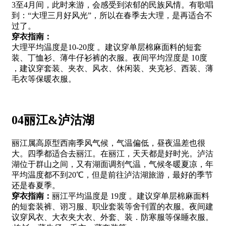
3至4月间，此时来游，会感受到浓郁的民族风情。有歌唱
到：“大理三月好风光”，所以在春季去大理，是再适合不
过了。
穿衣指南：
大理平均温度是10-20度 。建议穿单层棉麻面料的短套
装、丁恤衫、薄牛仔衫裤的衣服。夜间平均涅度是 10度
，建议穿套装、夹衣、风衣、休闲装、夹克衫、西装、薄
毛衣等保暖衣服。
04丽江&泸沽湖
丽江属高原型西南季风气候，气温偏低，昼夜温差也很
大。四季都适合去丽江。在丽江，天天都是好时光。泸沽
湖位于群山之间，又有湖面调剂气温，气候冬暖夏凉，年
平均温度都不到20℃，但是前往泸沽湖旅游，最好的季节
还是春夏季。
穿衣指南：
丽江平均温度是 19度 。建议穿单层棉麻面料
的短套装裤、诩习服、职业套装等舍刊置的衣服。夜间建
议穿风衣、大衣夹大衣、外套、装．防寒服等保睡衣服。