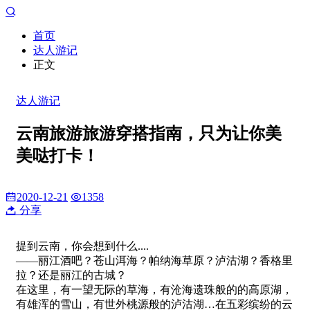
首页
达人游记
正文
达人游记
云南旅游旅游穿搭指南，只为让你美
美哒打卡！
2020-12-21
1358
分享
提到云南，你会想到什么....
——丽江酒吧？苍山洱海？帕纳海草原？泸沽湖？香格里
拉？还是丽江的古城？
在这里，有一望无际的草海，有沧海遗珠般的的高原湖，
有雄浑的雪山，有世外桃源般的泸沽湖…在五彩缤纷的云