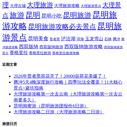
理
大理旅游
大理景
大理旅游攻略
大理古城
大理旅游景点
昆明旅
旅游
昆明
昆明旅游
点
昆明小吃
游攻略
昆明旅
昆明旅游攻略必去景点
游景点
昆明美食
泸沽湖
玉龙雪山
洱海
腾冲
普者黑
石林
腾
西双版纳
西双版纳旅游攻略
西双版纳旅游
西双版纳旅游
冲旅游攻略
香格里拉
香格里拉旅游
香格里拉旅游攻略
景点
近期文章
2026年普者黑荷花开了！20000亩荷花美爆了！
腾冲5天4晚深度旅行攻略｜四季玩法全覆盖！11大核心
景点+避坑指南
大理旅游攻略第一次去云南（大理旅游攻略第一次去云
南要多久）
昆明闺蜜游（昆明旅游团报价6日游）
大理旅游攻略二日游（大理旅游攻略二日游）
旅游日历