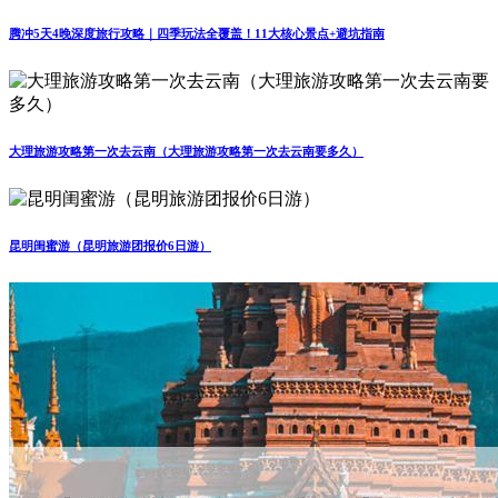
腾冲5天4晚深度旅行攻略｜四季玩法全覆盖！11大核心景点+避坑指南
大理旅游攻略第一次去云南（大理旅游攻略第一次去云南要多久）
昆明闺蜜游（昆明旅游团报价6日游）