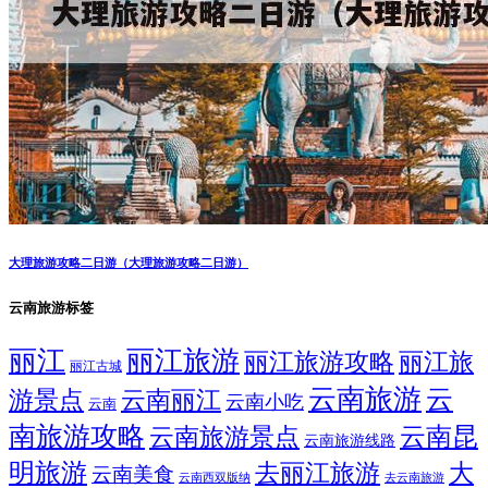
大理旅游攻略二日游（大理旅游攻略二日游）
云南旅游标签
丽江
丽江旅游
丽江旅游攻略
丽江旅
丽江古城
云南旅游
云
游景点
云南丽江
云南小吃
云南
南旅游攻略
云南昆
云南旅游景点
云南旅游线路
明旅游
大
去丽江旅游
云南美食
云南西双版纳
去云南旅游