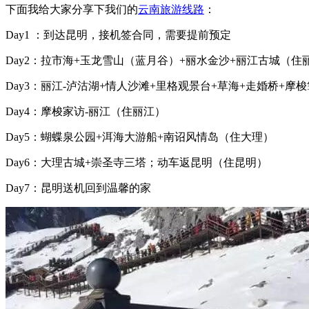
下面我给大家分享下我们的
云南旅游线路
：
Day1 ：到达昆明，接机签合同，需要提前预定
Day2：拉市海+玉龙雪山（蓝月谷）+丽水金沙+丽江古城（住
Day3：丽江-泸沽湖+情人沙滩+里格观景台+草海+走婚桥+
Day4：摩梭家访-丽江（住丽江）
Day5：蝴蝶泉公园+洱海大游船+南诏风情岛（住大理）
Day6：大理古城+崇圣寺三塔；动车返昆明（住昆明）
Day7：昆明送机回到温馨的家