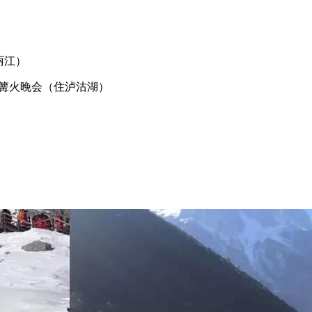
丽江）
摩梭篝火晚会（住泸沽湖）