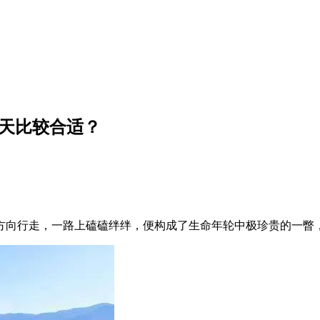
几天比较合适？
方向行走，一路上磕磕绊绊，便构成了生命年轮中极珍贵的一瞥