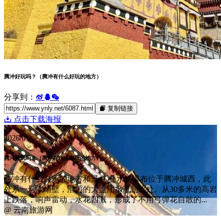
腾冲好玩吗？（腾冲有什么好玩的地方）
分享到：
复制链接
点击下载海报
22
2026/01
腾冲好玩吗？（腾冲有什么好玩的地方）
腾冲有什么好玩的地方和景点 叠水河瀑布位于腾冲城西，此
处系一悬崖峭壁，滔滔的大盈江水流到此处。从30多米的高岩
上跌落，响声雷动，水花四溅，形成了不用弓弹花自散的...
@ 云南旅游网