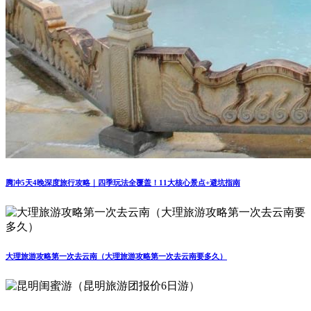
腾冲5天4晚深度旅行攻略｜四季玩法全覆盖！11大核心景点+避坑指南
大理旅游攻略第一次去云南（大理旅游攻略第一次去云南要多久）