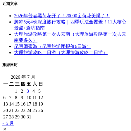
近期文章
2026年普者黑荷花开了！20000亩荷花美爆了！
腾冲5天4晚深度旅行攻略｜四季玩法全覆盖！11大核心
景点+避坑指南
大理旅游攻略第一次去云南（大理旅游攻略第一次去云
南要多久）
昆明闺蜜游（昆明旅游团报价6日游）
大理旅游攻略二日游（大理旅游攻略二日游）
旅游日历
2026 年 7 月
一
二
三
四
五
六
日
1
2
3
4
5
6
7
8
9
10
11
12
13
14
15
16
17
18
19
20
21
22
23
24
25
26
27
28
29
30
31
« 5 月