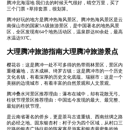
腾冲北海湿地 我们去的时候天气很好，晴空万里，买了
三个门票 +草排套票，很划算。
腾冲好玩的地方是腾冲热海风景区。腾冲热海风景区是云
南保山市的国家5A级旅游景区，是中国著名的地热风景
区，全区发现有64个地热活动区，温泉群达80余处，最高
水温达93℃。
大理腾冲旅游指南大理腾冲旅游景点
樱花谷：这是腾冲一处不可多得的热带雨林景区，景区内
重楼遍地，古木成林。绮罗古镇：这是腾冲市的一个历史
文化名镇，有着深厚的历史文化底蕴。瑞丽市：这是一个
美丽的边境城市，有着丰富的自然景观和人文景观。
腾冲叠水河景区推荐理由：瀑布在城中，却有花散无弓。
柱状节理景区推荐理由：中国迄今发现的最大、最完整、
最短的柱状节理。
是云南省著名的侨乡，更是茶马古道重镇、西南丝绸之路
的必经之地。固东银杏村：村子分为四个区域，从村口三
岔路的银杏广场往前的陈家寨是游客和银杏最密集的地