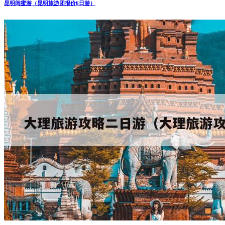
昆明闺蜜游（昆明旅游团报价6日游）