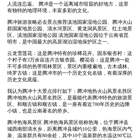
人流连忘返。 腾冲是一个远离城市喧嚣的好地方，这里
有独特的地理环境，丰富多彩的文化。
腾冲旅游攻略必去景点推荐滇池国家湿地公园、腾冲火山
群国家地质公园、清水河景区、黄龙洞风景区、红土地景
区。滇池国家湿地公园 滇池国家湿地公园位于云南省昆
明市，是中国最大的高原湖泊湿地保护区之一。
云龙雪莲花：这是腾冲特有的珍稀花卉。固东银杏村：这
个村子有3万余亩连片古银杏园。樱花谷：这是腾冲一处
不可多得的热带雨林景区，景区内重楼遍地，古木成林。
绮罗古镇：这是腾冲市的一个历史文化名镇，有着深厚的
历史文化底蕴。
我认为腾冲十大景点排行如下：腾冲地热火山风景名胜区
腾冲地热火山风景名胜区，是最能代表腾冲特色的旅游景
区。和顺古镇和顺古镇，是一座有着近700年历史的边陲
小镇，也是云南著名的侨乡。
腾冲热海风景区 腾冲热海风景区俗称热海，位于腾冲县
城西南部清水乡，距离腾冲县城约10公里，热海景区内气
泉、温泉群共有80余处，其中10个温泉群的水温达90℃以