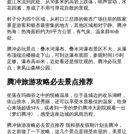
盈江水流到此处。从30多米的高岩上跌落，响声雷动，水
花四溅，形成了不用弓弹花自散的景观。
村子分为四个区域，从村口三岔路的银杏广场往前的陈家
寨是游客和银杏最密集的地方，其他区域相对宁静。腾冲
热海：热海面积约为9平方公里，有气泉、温泉群80余
处。
腾冲必玩景点：叠水河瀑布。叠水河瀑布景区不大，从瀑
布顶端沿楼梯走下山，可到达瀑布底部，参观时间1小时
足够。瀑布高46米，近处看还是很壮观的。腾冲必玩景
点：来凤山森林公园。
腾冲旅游攻略必去景点推荐
坐落在玛御谷之中的悦椿温泉，位于县城边的欢乐湖畔，
依山傍水，风景秀丽，还可以享受水质极佳的温泉，给身
心来场超级SPA，或者到一旁的梦幻腾冲大剧院观看一出
《梦幻腾冲》，感受这座边城的风雨历程。
腾冲旅游攻略必去景点推荐 我和朋友假期计划去腾冲，
去之前做了一下攻略，这几个景点是很受欢迎的，美景让