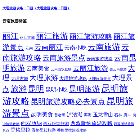
大理旅游攻略二日游（大理旅游攻略二日游）
云南旅游标签
丽江
丽江旅游
丽江旅游攻略
丽江旅
丽江古城
云南旅游
云
游景点
云南丽江
云南小吃
云南
南旅游攻略
云南昆
云南旅游景点
云南旅游线路
明旅游
大
去丽江旅游
云南美食
云南西双版纳
去云南旅游
理
大理旅游
大理景
大理旅游攻略
大理古城
大理旅游景点
昆明旅
旅游
昆明
昆明旅游
点
昆明小吃
游攻略
昆明旅
昆明旅游攻略必去景点
游景点
昆明美食
泸沽湖
玉龙雪山
洱海
腾冲
普者黑
石林
腾
西双版纳
西双版纳旅游攻略
西双版纳旅游
西双版纳旅游
冲旅游攻略
香格里拉
香格里拉旅游
香格里拉旅游攻略
景点