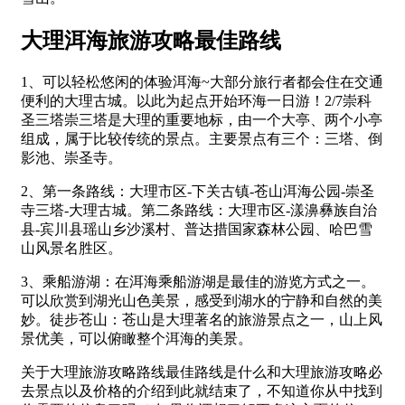
大理洱海旅游攻略最佳路线
1、可以轻松悠闲的体验洱海~大部分旅行者都会住在交通
便利的大理古城。以此为起点开始环海一日游！2/7崇科
圣三塔崇三塔是大理的重要地标，由一个大亭、两个小亭
组成，属于比较传统的景点。主要景点有三个：三塔、倒
影池、崇圣寺。
2、第一条路线：大理市区-下关古镇-苍山洱海公园-崇圣
寺三塔-大理古城。第二条路线：大理市区-漾濞彝族自治
县-宾川县瑶山乡沙溪村、普达措国家森林公园、哈巴雪
山风景名胜区。
3、乘船游湖：在洱海乘船游湖是最佳的游览方式之一。
可以欣赏到湖光山色美景，感受到湖水的宁静和自然的美
妙。徒步苍山：苍山是大理著名的旅游景点之一，山上风
景优美，可以俯瞰整个洱海的美景。
关于大理旅游攻略路线最佳路线是什么和大理旅游攻略必
去景点以及价格的介绍到此就结束了，不知道你从中找到