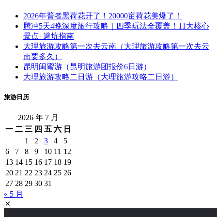
2026年普者黑荷花开了！20000亩荷花美爆了！
腾冲5天4晚深度旅行攻略｜四季玩法全覆盖！11大核心
景点+避坑指南
大理旅游攻略第一次去云南（大理旅游攻略第一次去云
南要多久）
昆明闺蜜游（昆明旅游团报价6日游）
大理旅游攻略二日游（大理旅游攻略二日游）
旅游日历
2026 年 7 月
一
二
三
四
五
六
日
1
2
3
4
5
6
7
8
9
10
11
12
13
14
15
16
17
18
19
20
21
22
23
24
25
26
27
28
29
30
31
« 5 月