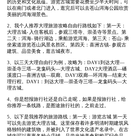
的历史和文化底蕴。游览古城需要花费至少半天时间，可
以在南门或者北门进入，逛完后可以去苍山洱海公园欣赏
美丽的洱海湖景色。
2、我个人推荐大理旅游攻略自由行路线如下：第一天：
大理古城- 入住客栈后，参观三塔寺、崇圣寺等景点。第
二天：洱海- 骑行湖边，乘船游览洱海。第三天：苍山- 乘
坐索道游览苍山风景名胜区。第四天：喜洲古镇- 参观古
建筑、品尝美食，逛古城夜市。
3、以三天大理自由行为例，攻略为：DAY1到达大理—
崇圣寺三塔—龙龛码头—大理古城、DAY2大理酒店—磻
溪渡口—喜洲古镇—双廊、DAY3双廊—环洱海—结束大
理行程。DAY1：到达大理—崇圣寺三塔—龙龛码头—大
理古城。
4、你是想报旅行社还是自己走呢，如果是报旅行社，给
你推荐一条线路，是图途旅行社的，之前走过。
5、以下是我推荐的旅游路线：第一天：游览古城 第一天
可以先去游览大理古城。这里保存着许多明清时期建筑风
格独特的建筑物，并被列入了世界文化遗产名录中。在古
城内可以逛逛各种小店铺，品尝当地美食和购买纪念品。