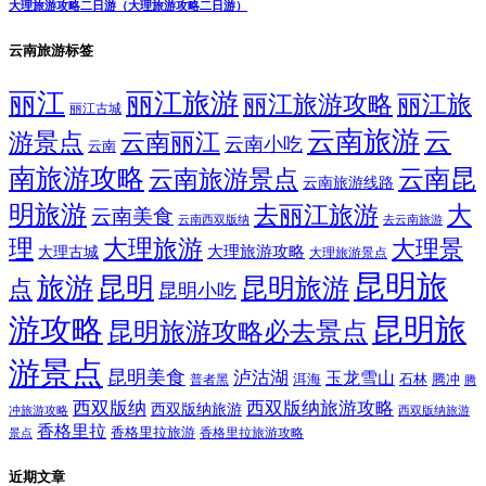
大理旅游攻略二日游（大理旅游攻略二日游）
云南旅游标签
丽江
丽江旅游
丽江旅游攻略
丽江旅
丽江古城
云南旅游
云
游景点
云南丽江
云南小吃
云南
南旅游攻略
云南昆
云南旅游景点
云南旅游线路
明旅游
大
去丽江旅游
云南美食
云南西双版纳
去云南旅游
理
大理旅游
大理景
大理旅游攻略
大理古城
大理旅游景点
昆明旅
旅游
昆明
昆明旅游
点
昆明小吃
游攻略
昆明旅
昆明旅游攻略必去景点
游景点
昆明美食
泸沽湖
玉龙雪山
洱海
腾冲
普者黑
石林
腾
西双版纳
西双版纳旅游攻略
西双版纳旅游
西双版纳旅游
冲旅游攻略
香格里拉
香格里拉旅游
香格里拉旅游攻略
景点
近期文章