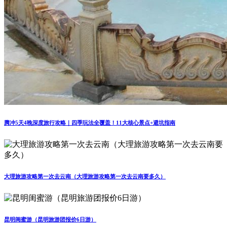
腾冲5天4晚深度旅行攻略｜四季玩法全覆盖！11大核心景点+避坑指南
大理旅游攻略第一次去云南（大理旅游攻略第一次去云南要多久）
昆明闺蜜游（昆明旅游团报价6日游）