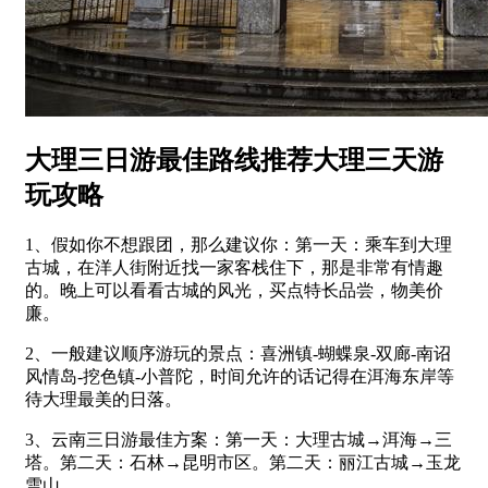
大理三日游最佳路线推荐大理三天游
玩攻略
1、假如你不想跟团，那么建议你：第一天：乘车到大理
古城，在洋人街附近找一家客栈住下，那是非常有情趣
的。晚上可以看看古城的风光，买点特长品尝，物美价
廉。
2、一般建议顺序游玩的景点：喜洲镇-蝴蝶泉-双廊-南诏
风情岛-挖色镇-小普陀，时间允许的话记得在洱海东岸等
待大理最美的日落。
3、云南三日游最佳方案：第一天：大理古城→洱海→三
塔。第二天：石林→昆明市区。第二天：丽江古城→玉龙
雪山。