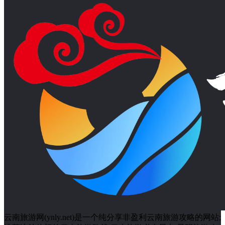
云南旅游网(ynly.net)是一个纯分享非盈利云南旅游攻略的网站;