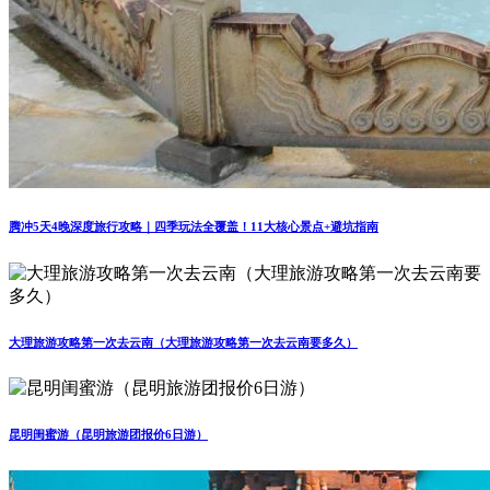
腾冲5天4晚深度旅行攻略｜四季玩法全覆盖！11大核心景点+避坑指南
大理旅游攻略第一次去云南（大理旅游攻略第一次去云南要多久）
昆明闺蜜游（昆明旅游团报价6日游）