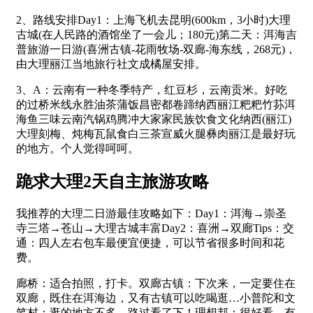
2、路线安排Day1：上海飞机去昆明(600km，3小时)大理
古城(在人民路的酒馆坐了一会儿；180元)第二天：洱海吉
普旅游一日游(喜洲古镇-花雨牧场-双廊-海东线，268元)，
由大理丽江当地旅行社文成橘屋安排。
3、A：云南有一种冬季特产，红豆杉，云南贡米。好吃
的过桥米线永胜油茶蒲饭昌密都卷蹄纳西丽江粑粑竹荪洱
海鱼三味云南汽锅鸡腾冲大家家民族饮食文化纳西(丽江)
大理刻梅、炖梅瓦鼠食白三茶宣威火腿彝肉丽江是最好玩
的地方。个人觉得呵呵。
跪求大理2天自主旅游攻略
我推荐的大理二日游最佳攻略如下：Day1：洱海→崇圣
寺三塔→苍山→大理古城丰富Day2：喜洲→双廊Tips：交
通：四人左右包车最便宜便捷，可以节省很多时间和花
费。
廊桥：适合拍照，打卡。双廊古镇：下次来，一定要住在
双廊，既住在洱海边，又有古镇可以吃喝逛…小普陀和文
笔村：逛的地方不多，路过看了下！理想邦：很好看，有