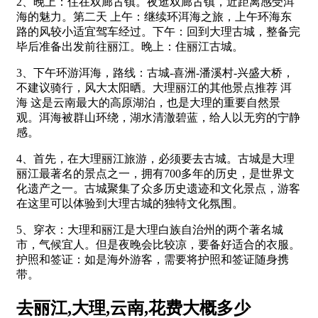
2、晚上：住在双廊古镇。夜逛双廊古镇，近距离感受洱
海的魅力。第二天 上午：继续环洱海之旅，上午环海东
路的风较小适宜驾车经过。下午：回到大理古城，整备完
毕后准备出发前往丽江。晚上：住丽江古城。
3、下午环游洱海，路线：古城-喜洲-潘溪村-兴盛大桥，
不建议骑行，风大太阳晒。大理丽江的其他景点推荐 洱
海 这是云南最大的高原湖泊，也是大理的重要自然景
观。洱海被群山环绕，湖水清澈碧蓝，给人以无穷的宁静
感。
4、首先，在大理丽江旅游，必须要去古城。古城是大理
丽江最著名的景点之一，拥有700多年的历史，是世界文
化遗产之一。古城聚集了众多历史遗迹和文化景点，游客
在这里可以体验到大理古城的独特文化氛围。
5、穿衣：大理和丽江是大理白族自治州的两个著名城
市，气候宜人。但是夜晚会比较凉，要备好适合的衣服。
护照和签证：如是海外游客，需要将护照和签证随身携
带。
去丽江,大理,云南,花费大概多少