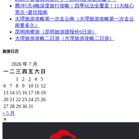
腾冲5天4晚深度旅行攻略｜四季玩法全覆盖！11大核心
景点+避坑指南
大理旅游攻略第一次去云南（大理旅游攻略第一次去云
南要多久）
昆明闺蜜游（昆明旅游团报价6日游）
大理旅游攻略二日游（大理旅游攻略二日游）
旅游日历
2026 年 7 月
一
二
三
四
五
六
日
1
2
3
4
5
6
7
8
9
10
11
12
13
14
15
16
17
18
19
20
21
22
23
24
25
26
27
28
29
30
31
« 5 月