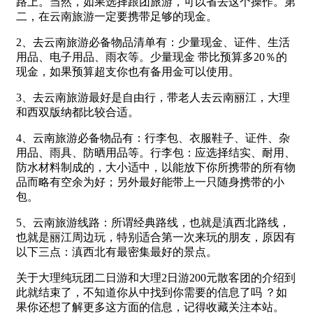
路上。当然，如果选择跟团旅游，可以省去这个操作。第
二，在云南旅游一定要携带足够的现金。
2、去云南旅游必备物品清单有：少量现金、证件、生活
用品、电子用品、雨衣等。少量现金 带比预算多20％的
现金，如果预算超支你也有备用金可以使用。
3、去云南旅游最好是自由行，带老人去云南丽江，大理
和西双版纳都比较合适。
4、云南旅游必备物品有：行李包、衣服鞋子、证件、杂
用品、雨具、防晒用品等。行李包：应选择结实、耐用、
防水材料制成的，大小适中，以能放下你所携带的所有物
品而略有空余为好；另外最好能带上一只随身携带的小
包。
5、云南旅游线路：所谓经典路线，也就是滇西北路线，
也就是丽江周边玩，特别适合第一次来玩的朋友，原因有
以下三点：滇西北有最密集最好的景点。
关于大理纯玩团二日游和大理2日游200元散客团的介绍到
此就结束了，不知道你从中找到你需要的信息了吗 ？如
果你还想了解更多这方面的信息，记得收藏关注本站。