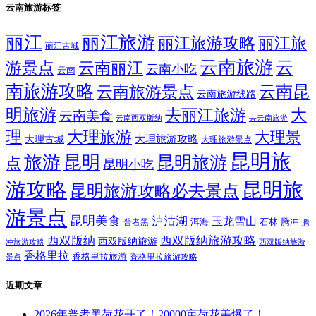
云南旅游标签
丽江
丽江旅游
丽江旅游攻略
丽江旅
丽江古城
云南旅游
云
游景点
云南丽江
云南小吃
云南
南旅游攻略
云南昆
云南旅游景点
云南旅游线路
明旅游
大
去丽江旅游
云南美食
云南西双版纳
去云南旅游
理
大理旅游
大理景
大理旅游攻略
大理古城
大理旅游景点
昆明旅
旅游
昆明
昆明旅游
点
昆明小吃
游攻略
昆明旅
昆明旅游攻略必去景点
游景点
昆明美食
泸沽湖
玉龙雪山
洱海
腾冲
普者黑
石林
腾
西双版纳
西双版纳旅游攻略
西双版纳旅游
西双版纳旅游
冲旅游攻略
香格里拉
香格里拉旅游
香格里拉旅游攻略
景点
近期文章
2026年普者黑荷花开了！20000亩荷花美爆了！