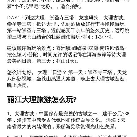
着“小圣托里尼”之称。，适合拍照。
DAY1：到达大理—崇圣寺三塔—龙龛码头—大理古城。
崇圣寺三塔：抵达大理，先到酒店放好行李再慢慢游玩。
第一站崇圣寺三塔，近能感受千余年的悠久历史，远可眺
望三塔与苍山结合的壮丽雄伟游玩时间：1-3小时。
建议顺序游玩的景点：喜洲镇-蝴蝶泉-双廊-南诏风情岛-
挖色镇-小普陀，时间允许的话记得在洱海东岸等待大理
最美的日落。第三天：苍山(1天)。
怎么计划好。 大理二日游？ 第一天：崇圣寺三塔，天龙
八部影视城，坐苍山感通大索道，晚上去大理古城逛逛，
晚上热闹。
丽江大理旅游怎么玩?
1、大理古城：中国保存最完整的古城之一，建于公元738
年，漫步其中感受古代氛围和传统白族文化。 洱海：云
南省最大的内陆湖泊，乘船游览欣赏湖光山色美景。