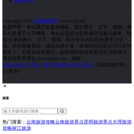
版权声明
Copyright 2026
云南旅游网
www.ynly.net
免责声明：本站属于非盈利网站，部分图片、文字、视频、音
乐均来源于公开网络，本站仅提供信息存储空间展示服务，转
发/分享的图片、文字、视频、音乐等目的仅供免费学习交
流。本站尊重原创，版权归原作者，发表的作品观点仅代表作
者本人，不承担连带责任。如有侵权信息或用词不当的地方，
请及时联系博主ynlyw@qq.com，感谢！
XML
XML1
XML2
.
滇ICP备2024035152号-2
. 页面加载时间：
0.198 秒
搜索
热门搜索：
云南旅游攻略
云南旅游景点
昆明旅游景点
大理旅游
攻略
丽江旅游