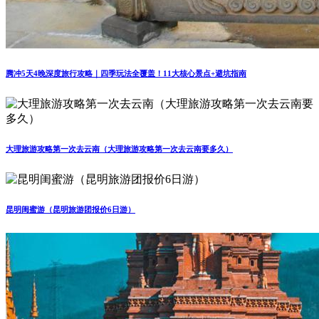
腾冲5天4晚深度旅行攻略｜四季玩法全覆盖！11大核心景点+避坑指南
大理旅游攻略第一次去云南（大理旅游攻略第一次去云南要多久）
昆明闺蜜游（昆明旅游团报价6日游）