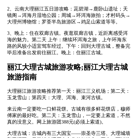
2、云南大理丽江五日游攻略：茈碧湖→鹿卧山遗址；天
镜阁→洱海月湿地公园；周城→环洱海旅拍；才村码头→
大理州博物馆；罗荃半岛旅游区→鸡足山索道等等。
3、晚上：住在双廊古镇。夜逛双廊古镇，近距离感受洱
海的魅力。第二天 上午：继续环洱海之旅，上午环海东
路的风较小适宜驾车经过。下午：回到大理古城，整备完
毕后准备出发前往丽江。晚上：住丽江古城。
丽江大理古城旅游攻略;丽江大理古城
旅游指南
大理丽江旅游攻略推荐第一天：丽江三义机场；第二天：
玉龙雪山；第四天：大理、洱海、束河古镇。
来云南一定要吃一口鲜花饼。古城有很多鲜花饼店，穆师
傅家的最好吃。第二天：玉龙雪山，一定要上索道，不然
真的没意义。网上旅游团388元(必须上索道)。
大理古城：古城内有三大国宝——崇圣寺三塔、大理城墙