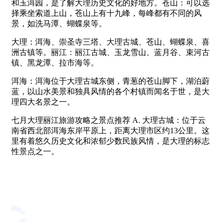
和玉洱园，是了解大理历史文化的好地方。苍山：可以选
择乘坐索道上山，苍山上有十九峰，每峰都有不同的风
景，如洗马潭、蝴蝶泉等。
大理：洱海、崇圣寺三塔、大理古城、苍山、蝴蝶泉、喜
洲古镇等。丽江：丽江古城、玉龙雪山、蓝月谷、束河古
镇、黑龙潭、拉市海等。
洱海：洱海位于大理古城东侧，青葱的苍山脚下，湖泊蔚
蓝，以山水美景和独具风情的各个村镇而闻名于世，是大
理四大名景之一。
七月大理丽江旅游攻略之景点推荐 A. 大理古城：位于云
南省西北部洱海东岸平原上，距离大理市区约13公里。这
里有着悠久历史文化和浓郁少数民族风情，是大理的标志
性景点之一。