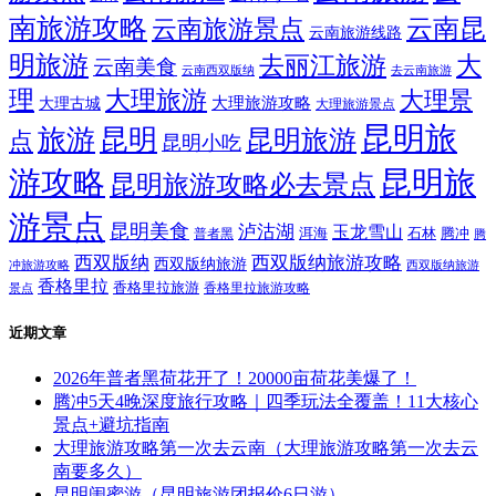
南旅游攻略
云南昆
云南旅游景点
云南旅游线路
明旅游
大
去丽江旅游
云南美食
云南西双版纳
去云南旅游
理
大理旅游
大理景
大理旅游攻略
大理古城
大理旅游景点
昆明旅
旅游
昆明
昆明旅游
点
昆明小吃
游攻略
昆明旅
昆明旅游攻略必去景点
游景点
昆明美食
泸沽湖
玉龙雪山
洱海
腾冲
普者黑
石林
腾
西双版纳
西双版纳旅游攻略
西双版纳旅游
西双版纳旅游
冲旅游攻略
香格里拉
香格里拉旅游
香格里拉旅游攻略
景点
近期文章
2026年普者黑荷花开了！20000亩荷花美爆了！
腾冲5天4晚深度旅行攻略｜四季玩法全覆盖！11大核心
景点+避坑指南
大理旅游攻略第一次去云南（大理旅游攻略第一次去云
南要多久）
昆明闺蜜游（昆明旅游团报价6日游）