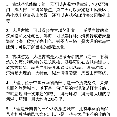
1、古城游览线路：第一天可以参观大理古城，包括洱海
门、洋人街、三塔等景点。第二天可以游览苍山风景区，
乘坐缆车欣赏苍山美景，还可以参观苍山洱海公园和苍山
寺。
2、大理古城：可以漫步在古城的街道上，感受白族的建
筑风格和文化氛围。洱海：可以选择环洱海骑行或者乘坐
游船出海，欣赏湖光山色。崇圣寺三塔：是大理的标志性
建筑，可以了解当地的佛教文化。
3、古城游览：大理古城是大理最著名的景点之一，有着
悠久的历史和独特的建筑风格。游客可以在古城内漫步，
欣赏古建筑、品尝当地美食和购买纪念品。 洱海游船：
洱海是大理的一大特色，湖水清澈碧蓝，周围山峦环绕。
4、大理，位于中国云南省西部，是一个历史悠久、风景
秀丽的旅游城市。以下是一份详尽的大理旅游打卡攻略，
帮助您规划一次难忘的旅行。洱海环游：洱海是大理的母
亲湖，环湖一周大约有200公里。
5、大理是云南省的一个著名旅游城市，拥有丰富的自然
风光和独特的民族文化。以下是一些去大理旅游的攻略值