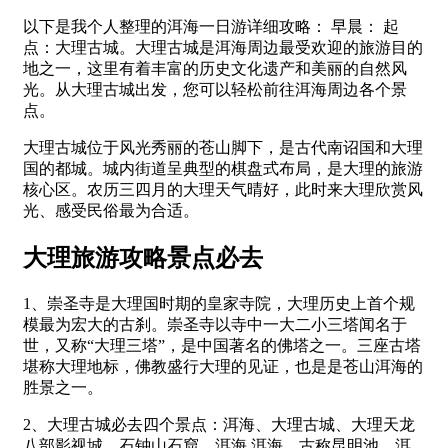
以下是我个人整理的洱海一日游详细攻略： 早晨： 起
点：大理古城。大理古城是洱海周边最受欢迎的旅游目的
地之一，这里有着丰富的历史文化遗产和美丽的自然风
光。从大理古城出发，您可以轻松前往洱海周边各个景
点。
大理古城位于风光秀丽的苍山脚下，是古代南诏国和大理
国的都城。城内街道呈典型的棋盘式布局，是大理的旅游
核心区。农历三四月的大理天气晴好，此时来大理欣赏风
光、感受民俗最为合适。
大理旅游攻略景点必去
1、崇圣寺是大理国时期的皇家寺院，大理历史上首个规
模最为宏大的古刹。崇圣寺以寺中一大二小三塔闻名于
世，又称“大理三塔”，是中国著名的佛塔之一。三座古塔
堪称大理地标，佛教盛行大理的见证，也是是苍山洱海的
胜景之一。
2、大理古城必去四个景点：洱海、大理古城、大理天龙
八部影视城、石钟山石窟。洱海 洱海，古称昆明池、洱