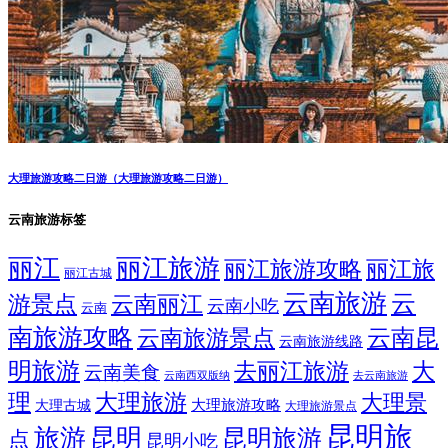
大理旅游攻略二日游（大理旅游攻略二日游）
云南旅游标签
丽江
丽江旅游
丽江旅游攻略
丽江旅
丽江古城
云南旅游
云
游景点
云南丽江
云南小吃
云南
南旅游攻略
云南昆
云南旅游景点
云南旅游线路
明旅游
大
去丽江旅游
云南美食
云南西双版纳
去云南旅游
理
大理旅游
大理景
大理旅游攻略
大理古城
大理旅游景点
昆明旅
旅游
昆明
昆明旅游
点
昆明小吃