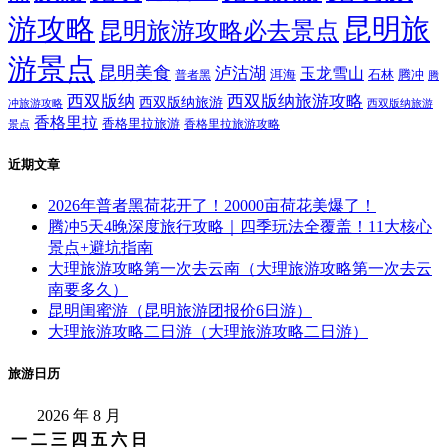
游攻略
昆明旅
昆明旅游攻略必去景点
游景点
昆明美食
泸沽湖
玉龙雪山
洱海
腾冲
普者黑
石林
腾
西双版纳
西双版纳旅游攻略
西双版纳旅游
西双版纳旅游
冲旅游攻略
香格里拉
香格里拉旅游
香格里拉旅游攻略
景点
近期文章
2026年普者黑荷花开了！20000亩荷花美爆了！
腾冲5天4晚深度旅行攻略｜四季玩法全覆盖！11大核心
景点+避坑指南
大理旅游攻略第一次去云南（大理旅游攻略第一次去云
南要多久）
昆明闺蜜游（昆明旅游团报价6日游）
大理旅游攻略二日游（大理旅游攻略二日游）
旅游日历
2026 年 8 月
一
二
三
四
五
六
日