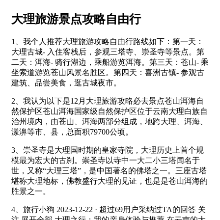
大理旅游景点攻略自由行
1、我个人推荐大理旅游攻略自由行路线如下：第一天：
大理古城- 入住客栈后，参观三塔寺、崇圣寺等景点。第
二天：洱海- 骑行湖边，乘船游览洱海。第三天：苍山- 乘
坐索道游览苍山风景名胜区。第四天：喜洲古镇- 参观古
建筑、品尝美食，逛古城夜市。
2、我认为以下是12月大理旅游攻略必去景点苍山洱海自
然保护区苍山洱海国家级自然保护区位于云南大理白族自
治州境内，由苍山、洱海两部分组成，地跨大理、洱海、
漾濞等市、县，总面积79700公顷。
3、崇圣寺是大理国时期的皇家寺院，大理历史上首个规
模最为宏大的古刹。崇圣寺以寺中一大二小三塔闻名于
世，又称“大理三塔”，是中国著名的佛塔之一。三座古塔
堪称大理地标，佛教盛行大理的见证，也是是苍山洱海的
胜景之一。
4、旅行小狗 2023-12-22 · 超过69用户采纳过TA的回答 关
注 展开全部 大理之行：我的亲身体验与推荐 在云南的大