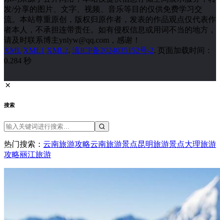
发/分享的图片、文字、视频、音乐等目的仅供免费学习交
流。本站尊重原创，版权归原作者，发表的作品观点仅代表作
者本人，不承担连带责任。如有侵权信息或用词不当的地方，
请及时联系博主ynlyw@qq.com，感谢！
XML
XML1
XML2
.
滇ICP备2024035152号-2
. 页面加载时间：
0.284 秒
搜索
热门搜索：
云南旅游攻略
云南旅游景点
昆明旅游景点
大理旅游
攻略
丽江旅游