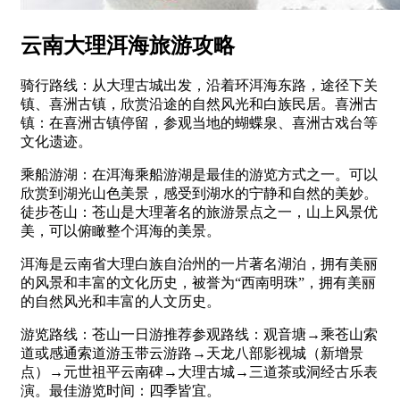
云南大理洱海旅游攻略
骑行路线：从大理古城出发，沿着环洱海东路，途径下关
镇、喜洲古镇，欣赏沿途的自然风光和白族民居。喜洲古
镇：在喜洲古镇停留，参观当地的蝴蝶泉、喜洲古戏台等
文化遗迹。
乘船游湖：在洱海乘船游湖是最佳的游览方式之一。可以
欣赏到湖光山色美景，感受到湖水的宁静和自然的美妙。
徒步苍山：苍山是大理著名的旅游景点之一，山上风景优
美，可以俯瞰整个洱海的美景。
洱海是云南省大理白族自治州的一片著名湖泊，拥有美丽
的风景和丰富的文化历史，被誉为“西南明珠”，拥有美丽
的自然风光和丰富的人文历史。
游览路线：苍山一日游推荐参观路线：观音塘→乘苍山索
道或感通索道游玉带云游路→天龙八部影视城（新增景
点）→元世祖平云南碑→大理古城→三道茶或洞经古乐表
演。最佳游览时间：四季皆宜。