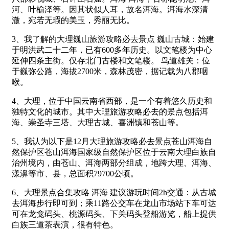
河、叶榆泽等。因其状似人耳，故名洱海。洱海水深清
澈，宛若无瑕的美玉，秀丽无比。
3、我了解的大理巍山旅游攻略必去景点 巍山古城：始建
于明洪武二十二年，已有600多年历史。以文笔楼为中心
延伸四条主街。仅存北门古楼和文笔楼。 鸟道雄关：位
于巍弥公路，海拔2700米，森林茂密，据记载为八郡咽
喉。
4、大理，位于中国云南省西部，是一个有着悠久历史和
独特文化的城市。其中大理旅游攻略必去的景点包括洱
海、崇圣寺三塔、大理古城、喜洲镇和苍山等。
5、我认为以下是12月大理旅游攻略必去景点苍山洱海自
然保护区苍山洱海国家级自然保护区位于云南大理白族自
治州境内，由苍山、洱海两部分组成，地跨大理、洱海、
漾濞等市、县，总面积79700公顷。
6、大理景点合集攻略 洱海 建议游玩时间2h交通：从古城
去洱海步行即可到；乘11路公交车在龙山市场站下车可达
可在龙龛码头、桃源码头、下关码头登船游览，船上提供
白族三道茶表演，很有特色。