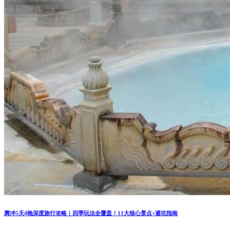
腾冲5天4晚深度旅行攻略｜四季玩法全覆盖！11大核心景点+避坑指南