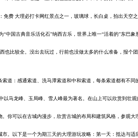
票：免费 大理必打卡网红景点之一，玻璃球，长白桌，拍出天空之
称为“中国古典音乐活化石”纳西古乐，世界上唯一“活着的”东
东西也比较全。没出去玩过，行前也没做太多的什么准备，报个
条索道：感通索道、洗马潭索道和中和索道，每条索道都有不同
其中以马龙峰、玉局峰、雪人峰最为著名。在山上可以欣赏到壮观
物。你可以在古城内漫步，欣赏古城的布局和建筑风格，参观大
城市。以下是一个为期三天的大理游玩攻略：第一天：抵达与适应