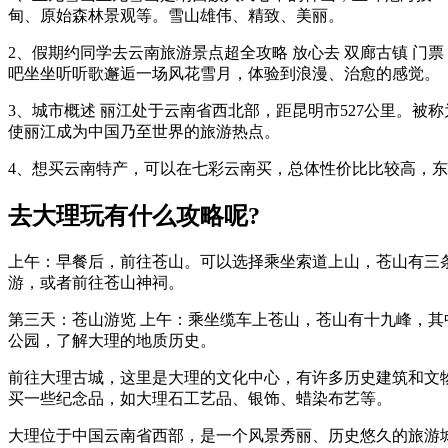
甸、原始森林景观等。雪山雄伟、精致、美丽。
2、假期约同学去云南旅游景点超全攻略 放心去 双廊古镇 门
吧坐坐听听歌邂逅一场风花雪月，体验到浪漫、治愈的感觉。
3、城市概述 丽江处于云南省西北部，距昆明市527公里。被
使丽江成为中国乃至世界的旅游热点。
4、想买云南特产，可以在七彩云南买，总体性价比比较高，
去大理玩有什么攻略呢?
上午：早餐后，前往苍山。可以选择乘坐索道上山，苍山有三
游，或者前往苍山神祠。
第三天：苍山游览 上午：乘坐缆车上苍山，苍山有十九峰，
公园，了解大理的地质历史。
前往大理古城，这里是大理的文化中心，有许多历史建筑和文
买一些纪念品，如大理石工艺品、银饰、蜡染布艺等。
大理位于中国云南省西部，是一个风景秀丽、历史悠久的旅游