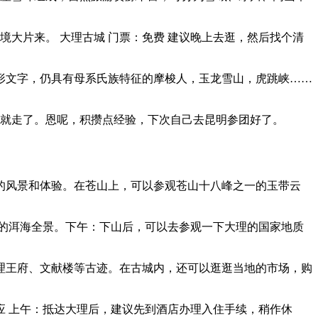
境大片来。 大理古城 门票：免费 建议晚上去逛，然后找个清
巴象形文字，仍具有母系氏族特征的摩梭人，玉龙雪山，虎跳峡……
团就走了。恩呢，积攒点经验，下次自己去昆明参团好了。
的风景和体验。在苍山上，可以参观苍山十八峰之一的玉带云
的洱海全景。下午：下山后，可以去参观一下大理的国家地质
理王府、文献楼等古迹。在古城内，还可以逛逛当地的市场，购
 上午：抵达大理后，建议先到酒店办理入住手续，稍作休