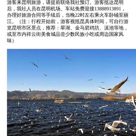
游客来昆明旅游，请提前联络我社预订。游客抵达昆明
后，我社人员在昆明机场、车站免费迎接13888913891，
办理好旅游合同等手续后，当晚22时左右乘火车卧铺至丽
江。（注：行程开始前，游客视抵昆具体时间，可自行游
览昆明市区景点，推荐：翠湖、金马碧鸡坊、滇池等地，
或至市内祥云街美食城品尝少数民族小吃或周边国家风
味）