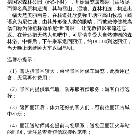
措国家森林公园（约5小时），开始游览属都湖（由牧场
而得名高原构造湖，其与雪山、湿地、森林相连，构造出
一幅天然美丽画卷。在栈道处欣赏弥里塘亚高山牧场（藏
语意为尼仁塘，由其外形像人类的眼晴，而被藏传佛教高
僧们称为佛祖释迦牟尼“世间眼”，让无数摄影家流连忘
返。在普达措天然大氧吧中，可尽情享受大自然馈赠的森
林浴。中餐后，下午乘车返回丽江，约18：00到达丽江，
当天晚上乘硬卧火车返回昆明。
温馨小提示：
（1）普达措景区较大，乘坐景区环保车游览，此费用已
含，无需再付费用；
（2）景区内提供氧气瓶、防寒服有偿服务；游客自行选
择；
（3）返回丽江后，体力还好的客人们，可前往丽江古城
中小玩；
（4）丽江送站师傅会提前与您联系，送您至丽江火车站
的时间，请注意查看短信或接收来电；