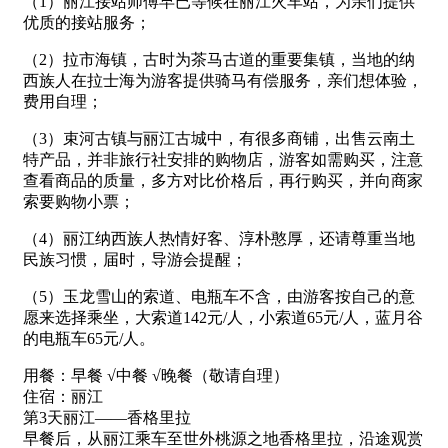
（1）丽江接站师傅早已等候在丽江火车站，为亲们提供
优质的接站服务；
（2）拉市海镇，古时为茶马古道的重要集镇，当地的纳
西族人在拉士海为游客提供骑马有偿服务，亲们想体验，
费用自理；
（3）束河古镇与丽江古城中，有很多商铺，出售云南土
特产品，并非旅行社安排的购物店，游客如需购买，注意
查看商品的质量，多方对比价格后，再行购买，并向商家
索要购物小票；
（4）丽江纳西族人热情好客、淳朴憨厚，还请尊重当地
民族习惯，届时，导游会提醒；
（5）玉龙雪山的索道、电瓶车不含，由游客按自己的意
愿来选择乘坐，大索道142元/人，小索道65元/人，蓝月谷
的电瓶车65元/人。
用餐：早餐 √中餐 √晚餐（敬请自理）
住宿：丽江
第3天丽江——香格里拉
早餐后，从丽江乘车至世外桃源之地香格里拉，沿途观赏