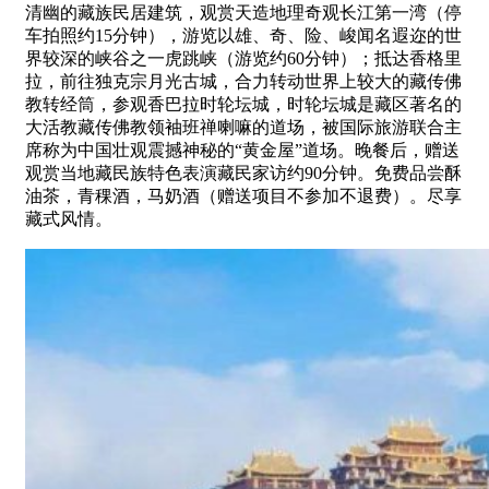
清幽的藏族民居建筑，观赏天造地理奇观长江第一湾（停
车拍照约15分钟），游览以雄、奇、险、峻闻名遐迩的世
界较深的峡谷之一虎跳峡（游览约60分钟）；抵达香格里
拉，前往独克宗月光古城，合力转动世界上较大的藏传佛
教转经筒，参观香巴拉时轮坛城，时轮坛城是藏区著名的
大活教藏传佛教领袖班禅喇嘛的道场，被国际旅游联合主
席称为中国壮观震撼神秘的“黄金屋”道场。晚餐后，赠送
观赏当地藏民族特色表演藏民家访约90分钟。免费品尝酥
油茶，青稞酒，马奶酒（赠送项目不参加不退费）。尽享
藏式风情。