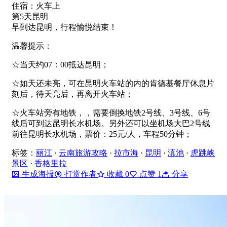
住宿：火车上
第5天昆明
早到达昆明，行程愉悦结束！
温馨提示：
☆当天约07：00抵达昆明；
☆如天还未亮，可在昆明火车站的内的肯德基餐厅休息片
刻后，待天亮后，再离开火车站；
☆火车站旁有地铁，，需要倒换地铁2号线、3号线、6号
线后可到达昆明长水机场。另外还可以坐机场大巴2号线
前往昆明长水机场，票价：25元/人，车程50分钟；
标签：
丽江
·
云南旅游攻略
·
拉市海
·
昆明
·
滇池
·
虎跳峡
景区
·
香格里拉
生成海报
打赏作者
收藏
0
点赞
1
分享