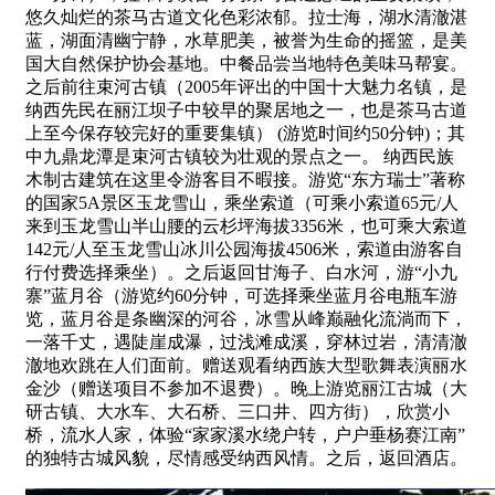
悠久灿烂的茶马古道文化色彩浓郁。拉士海，湖水清澈湛
蓝，湖面清幽宁静，水草肥美，被誉为生命的摇篮，是美
国大自然保护协会基地。中餐品尝当地特色美味马帮宴。
之后前往束河古镇（2005年评出的中国十大魅力名镇，是
纳西先民在丽江坝子中较早的聚居地之一，也是茶马古道
上至今保存较完好的重要集镇） (游览时间约50分钟)；其
中九鼎龙潭是束河古镇较为壮观的景点之一。 纳西民族
木制古建筑在这里令游客目不暇接。游览“东方瑞士”著称
的国家5A景区玉龙雪山，乘坐索道（可乘小索道65元/人
来到玉龙雪山半山腰的云杉坪海拔3356米，也可乘大索道
142元/人至玉龙雪山冰川公园海拔4506米，索道由游客自
行付费选择乘坐）。之后返回甘海子、白水河，游“小九
寨”蓝月谷（游览约60分钟，可选择乘坐蓝月谷电瓶车游
览，蓝月谷是条幽深的河谷，冰雪从峰巅融化流淌而下，
一落千丈，遇陡崖成瀑，过浅滩成溪，穿林过岩，清清澈
澈地欢跳在人们面前。赠送观看纳西族大型歌舞表演丽水
金沙（赠送项目不参加不退费）。晚上游览丽江古城（大
研古镇、大水车、大石桥、三口井、四方街），欣赏小
桥，流水人家，体验“家家溪水绕户转，户户垂杨赛江南”
的独特古城风貌，尽情感受纳西风情。之后，返回酒店。