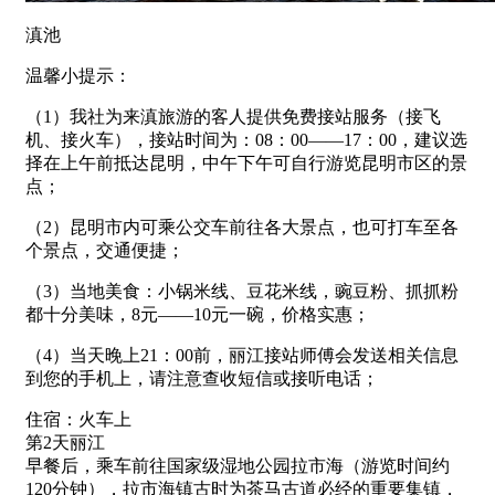
滇池
温馨小提示：
（1）我社为来滇旅游的客人提供免费接站服务（接飞
机、接火车），接站时间为：08：00——17：00，建议选
择在上午前抵达昆明，中午下午可自行游览昆明市区的景
点；
（2）昆明市内可乘公交车前往各大景点，也可打车至各
个景点，交通便捷；
（3）当地美食：小锅米线、豆花米线，豌豆粉、抓抓粉
都十分美味，8元——10元一碗，价格实惠；
（4）当天晚上21：00前，丽江接站师傅会发送相关信息
到您的手机上，请注意查收短信或接听电话；
住宿：火车上
第2天丽江
早餐后，乘车前往国家级湿地公园拉市海（游览时间约
120分钟），拉市海镇古时为茶马古道必经的重要集镇，