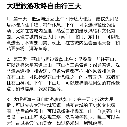
大理旅游攻略自由行三天
1、第一天：抵达与适应 上午：抵达大理后，建议先到酒
店办理入住手续，稍作休息。下午：可以选择轻松的活
动，比如在古城内逛逛，感受白族的建筑风格和文化氛
围。大理古城内有三大门（南门、北门、东门），可以随
意进出，不需要门票。晚上：在古城内品尝当地美食，如
鸡豆凉粉、洱海鱼等。
2、第三天：苍山与周边景点 上午：早餐后，前往苍山。
可以选择乘坐索道上山，苍山有三条索道：感通索道、洗
马潭索道和中和索道，每条索道都有不同的风景和体验。
在苍山上，可以参观苍山十八峰之一的玉带云游，或者前
往苍山神祠。下午：下山后，可以选择前往周边的其他景
点，如蝴蝶泉、张家花园等。
3、大理洱海三日自助游攻略如下：第一天：抵达大理
后，可以先去大理古城逛逛，感受古城的历史和文化氛
围。然后前往苍山，可以选择乘坐缆车上山，欣赏苍山的
美景。在山上可以参观三塔、洗马潭等景点。晚上可以在
大理古城品尝当地美食，如过桥米线、烤乳鸽等。