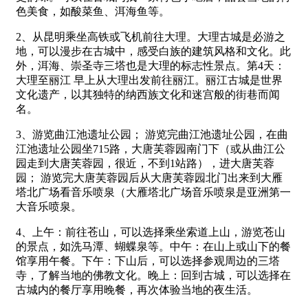
色美食，如酸菜鱼、洱海鱼等。
2、从昆明乘坐高铁或飞机前往大理。大理古城是必游之
地，可以漫步在古城中，感受白族的建筑风格和文化。此
外，洱海、崇圣寺三塔也是大理的标志性景点。第4天：
大理至丽江 早上从大理出发前往丽江。丽江古城是世界
文化遗产，以其独特的纳西族文化和迷宫般的街巷而闻
名。
3、游览曲江池遗址公园； 游览完曲江池遗址公园，在曲
江池遗址公园坐715路，大唐芙蓉园南门下（或从曲江公
园走到大唐芙蓉园，很近，不到1站路），进大唐芙蓉
园； 游览完大唐芙蓉园后从大唐芙蓉园北门出来到大雁
塔北广场看音乐喷泉（大雁塔北广场音乐喷泉是亚洲第一
大音乐喷泉。
4、上午：前往苍山，可以选择乘坐索道上山，游览苍山
的景点，如洗马潭、蝴蝶泉等。中午：在山上或山下的餐
馆享用午餐。下午：下山后，可以选择参观周边的三塔
寺，了解当地的佛教文化。晚上：回到古城，可以选择在
古城内的餐厅享用晚餐，再次体验当地的夜生活。