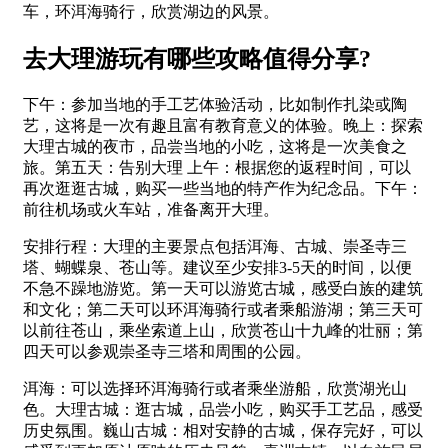
车，环洱海骑行，欣赏湖边的风景。
去大理游玩有哪些攻略值得分享?
下午：参加当地的手工艺体验活动，比如制作扎染或陶
艺，这将是一次有趣且富有教育意义的体验。晚上：探索
大理古城的夜市，品尝当地的小吃，这将是一次美食之
旅。第五天：告别大理 上午：根据您的返程时间，可以
再次逛逛古城，购买一些当地的特产作为纪念品。下午：
前往机场或火车站，准备离开大理。
安排行程：大理的主要景点包括洱海、古城、崇圣寺三
塔、蝴蝶泉、苍山等。建议至少安排3-5天的时间，以便
不急不躁地游览。第一天可以游览古城，感受白族的建筑
和文化；第二天可以环洱海骑行或者乘船游湖；第三天可
以前往苍山，乘坐索道上山，欣赏苍山十九峰的壮丽；第
四天可以参观崇圣寺三塔和周围的公园。
洱海：可以选择环洱海骑行或者乘坐游船，欣赏湖光山
色。大理古城：逛古城，品尝小吃，购买手工艺品，感受
历史氛围。巍山古城：相对安静的古城，保存完好，可以