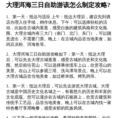
大理洱海三日自助游该怎么制定攻略?
1、第一天：抵达与适应 上午：抵达大理后，建议先到酒
店办理入住手续，稍作休息。下午：可以选择轻松的活
动，比如在古城内逛逛，感受白族的建筑风格和文化氛
围。大理古城内有三大门（南门、北门、东门），可以随
意进出，不需要门票。晚上：在古城内品尝当地美食，如
鸡豆凉粉、洱海鱼等。
2、大理洱海三日自助游攻略如下：第一天：抵达大理
后，可以先去大理古城逛逛，感受古城的历史和文化氛
围。然后前往苍山，可以选择乘坐缆车上山，欣赏苍山的
美景。在山上可以参观三塔、洗马潭等景点。晚上可以在
大理古城品尝当地美食，如过桥米线、烤乳鸽等。
3、第一天：抵达大理后，可以先去游览大理古城。大理
古城是中国历史文化名城之一，有着悠久的历史和丰富的
文化底蕴。您可以漫步在古城的石板路上，欣赏古建筑和
传统手工艺品，品尝当地美食。晚上可以在古城内找一家
特色餐厅享用晚餐，感受浓郁的民族风情。
4、以下是一些洱海旅行攻略，希望对您有所帮助： 出行