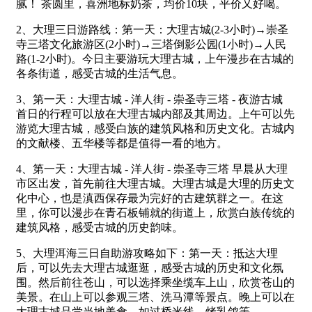
腻！ 茶圆里，喜洲地标奶茶，均价10块，平价又好喝。
2、大理三日游路线：第一天：大理古城(2-3小时)→崇圣
寺三塔文化旅游区(2小时)→三塔倒影公园(1小时)→人民
路(1-2小时)。今日主要游玩大理古城，上午漫步在古城的
各条街道，感受古城的生活气息。
3、第一天：大理古城 - 洋人街 - 崇圣寺三塔 - 夜游古城
首日的行程可以放在大理古城内部及其周边。上午可以先
游览大理古城，感受白族的建筑风格和历史文化。古城内
的文献楼、五华楼等都是值得一看的地方。
4、第一天：大理古城 - 洋人街 - 崇圣寺三塔 早晨从大理
市区出发，首先前往大理古城。大理古城是大理的历史文
化中心，也是滇西保存最为完好的古建筑群之一。在这
里，你可以漫步在青石板铺就的街道上，欣赏白族传统的
建筑风格，感受古城的历史韵味。
5、大理洱海三日自助游攻略如下：第一天：抵达大理
后，可以先去大理古城逛逛，感受古城的历史和文化氛
围。然后前往苍山，可以选择乘坐缆车上山，欣赏苍山的
美景。在山上可以参观三塔、洗马潭等景点。晚上可以在
大理古城品尝当地美食，如过桥米线、烤乳鸽等。