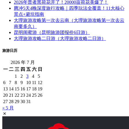
2026年普者黑荷花开了！20000亩荷花美爆了！
腾冲5天4晚深度旅行攻略｜四季玩法全覆盖！11大核心
景点+避坑指南
大理旅游攻略第一次去云南（大理旅游攻略第一次去云
南要多久）
昆明闺蜜游（昆明旅游团报价6日游）
大理旅游攻略二日游（大理旅游攻略二日游）
旅游日历
2026 年 7 月
一
二
三
四
五
六
日
1
2
3
4
5
6
7
8
9
10
11
12
13
14
15
16
17
18
19
20
21
22
23
24
25
26
27
28
29
30
31
« 5 月