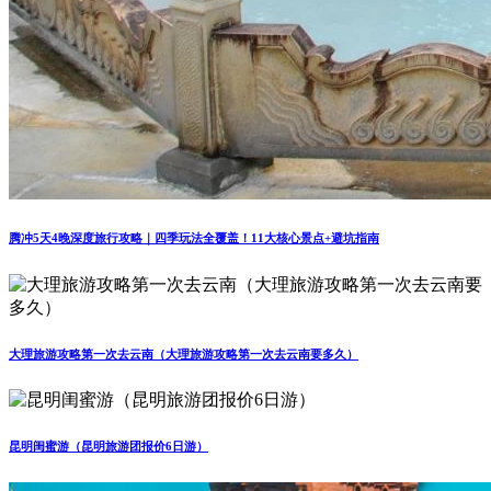
腾冲5天4晚深度旅行攻略｜四季玩法全覆盖！11大核心景点+避坑指南
大理旅游攻略第一次去云南（大理旅游攻略第一次去云南要多久）
昆明闺蜜游（昆明旅游团报价6日游）