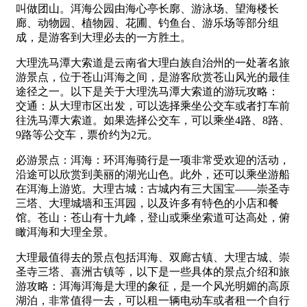
叫做团山。洱海公园由海心亭长廓、游泳场、望海楼长
廊、动物园、植物园、花圃、钓鱼台、游乐场等部分组
成，是游客到大理必去的一方胜土。
大理洗马潭大索道是云南省大理白族自治州的一处著名旅
游景点，位于苍山洱海之间，是游客欣赏苍山风光的最佳
途径之一。以下是关于大理洗马潭大索道的游玩攻略：
交通：从大理市区出发，可以选择乘坐公交车或者打车前
往洗马潭大索道。如果选择公交车，可以乘坐4路、8路、
9路等公交车，票价约为2元。
必游景点：洱海：环洱海骑行是一项非常受欢迎的活动，
沿途可以欣赏到美丽的湖光山色。此外，还可以乘坐游船
在洱海上游览。大理古城：古城内有三大国宝——崇圣寺
三塔、大理城墙和玉洱园，以及许多有特色的小店和餐
馆。苍山：苍山有十九峰，登山或乘坐索道可达高处，俯
瞰洱海和大理全景。
大理最值得去的景点包括洱海、双廊古镇、大理古城、崇
圣寺三塔、喜洲古镇等，以下是一些具体的景点介绍和旅
游攻略：洱海洱海是大理的象征，是一个风光明媚的高原
湖泊，非常值得一去，可以租一辆电动车或者租一个自行