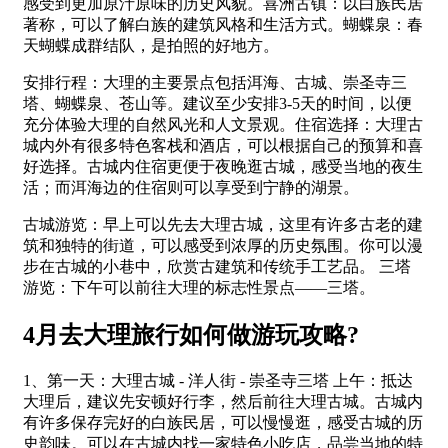
感受到更加原汁原味的历史风貌。喜洲古镇：以白族民居
著称，可以了解白族的建筑风格和生活方式。蝴蝶泉：春
天蝴蝶成群结队，是拍照的好地方。
安排行程：大理的主要景点包括洱海、古城、崇圣寺三
塔、蝴蝶泉、苍山等。建议至少安排3-5天的时间，以便
充分体验大理的自然风光和人文景观。住宿选择：大理古
城内外有很多特色客栈和酒店，可以根据自己的预算和喜
好选择。古城内住宿更便于夜晚逛古城，感受当地的夜生
活；而洱海边的住宿则可以享受到宁静的湖景。
古城游览：早上可以先去大理古城，这里有许多古老的建
筑和独特的街道，可以感受到浓厚的历史氛围。你可以漫
步在古城的小巷中，欣赏古建筑和传统手工艺品。 三塔
游览：下午可以前往大理的标志性景点——三塔。
4月去大理旅行如何做游玩攻略?
1、第一天：大理古城 - 洋人街 - 崇圣寺三塔 上午：抵达
大理后，建议先安顿好行李，然后前往大理古城。古城内
有许多保存完好的白族民居，可以慢慢逛，感受古城的历
史韵味。可以在古城内找一家特色小吃店，品尝当地的特