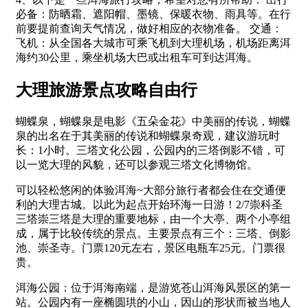
必备：防晒霜、遮阳帽、墨镜、保暖衣物、雨具等。在行
前要提前查询天气情况，做好相应的衣物准备。 交通：
飞机：从全国各大城市可乘飞机到大理机场，机场距离洱
海约30公里，乘坐机场大巴或出租车可到达洱海。
大理旅游景点攻略自由行
蝴蝶泉，蝴蝶泉是电影《五朵金花》中美丽的传说，蝴蝶
泉的出名在于其美丽的传说和蝴蝶泉奇观，建议游玩时
长：1小时。三塔文化公园，公园内的三塔倒影不错，可
以一览大理的风貌，还可以参观三塔文化博物馆。
可以轻松悠闲的体验洱海~大部分旅行者都会住在交通便
利的大理古城。以此为起点开始环海一日游！2/7崇科圣
三塔崇三塔是大理的重要地标，由一个大亭、两个小亭组
成，属于比较传统的景点。主要景点有三个：三塔、倒影
池、崇圣寺。门票120元左右，景区电瓶车25元。门票很
贵。
洱海公园：位于洱海南端，是游览苍山洱海风景区的第一
站。公园内有一座椭圆珙的小山，因山的形状而被当地人