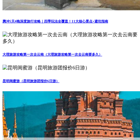
腾冲5天4晚深度旅行攻略｜四季玩法全覆盖！11大核心景点+避坑指南
大理旅游攻略第一次去云南（大理旅游攻略第一次去云南要多久）
昆明闺蜜游（昆明旅游团报价6日游）