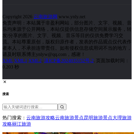
Copyright 2026
云南旅游网
www.ynly.net
免责声明：本站属于非盈利网站，部分图片、文字、视频、音
乐均来源于公开网络，本站仅提供信息存储空间展示服务，转
发/分享的图片、文字、视频、音乐等目的仅供免费学习交
流。本站尊重原创，版权归原作者，发表的作品观点仅代表作
者本人，不承担连带责任。如有侵权信息或用词不当的地方，
请及时联系博主ynlyw@qq.com，感谢！
XML
XML1
XML2
.
滇ICP备2024035152号-2
. 页面加载时间：
0.203 秒
搜索
热门搜索：
云南旅游攻略
云南旅游景点
昆明旅游景点
大理旅游
攻略
丽江旅游