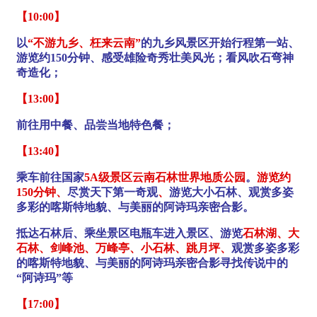
【10:00】
以
“不游九乡、枉来云南”
的九乡风景区开始行程第一站、
游览约150分钟、感受雄险奇秀壮美风光；看风吹石弯神
奇造化；
【13:00】
前往用中餐、品尝当地特色餐；
【13:40】
乘车前往国家
5A级景区云南石林世界地质公园
。
游览约
150分钟、
尽赏天下第一奇观
、
游览大小石林、观赏多姿
多彩的喀斯特地貌、与美丽的阿诗玛亲密合影。
抵达石林后、乘坐景区电瓶车
进入景区、游览
石林湖、大
石林、剑峰池、万峰亭、小石林、跳月坪、
观赏多姿多彩
的喀斯特地貌、与美丽的阿诗玛亲密合影寻找传说中的
“阿诗玛”等
【17:00】