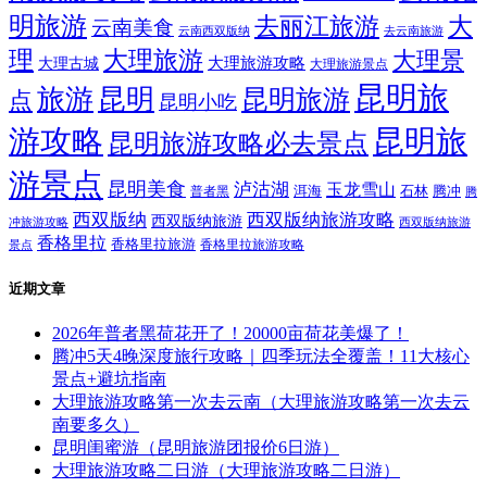
明旅游
大
去丽江旅游
云南美食
云南西双版纳
去云南旅游
理
大理旅游
大理景
大理旅游攻略
大理古城
大理旅游景点
昆明旅
旅游
昆明
昆明旅游
点
昆明小吃
游攻略
昆明旅
昆明旅游攻略必去景点
游景点
昆明美食
泸沽湖
玉龙雪山
洱海
腾冲
普者黑
石林
腾
西双版纳
西双版纳旅游攻略
西双版纳旅游
西双版纳旅游
冲旅游攻略
香格里拉
香格里拉旅游
香格里拉旅游攻略
景点
近期文章
2026年普者黑荷花开了！20000亩荷花美爆了！
腾冲5天4晚深度旅行攻略｜四季玩法全覆盖！11大核心
景点+避坑指南
大理旅游攻略第一次去云南（大理旅游攻略第一次去云
南要多久）
昆明闺蜜游（昆明旅游团报价6日游）
大理旅游攻略二日游（大理旅游攻略二日游）