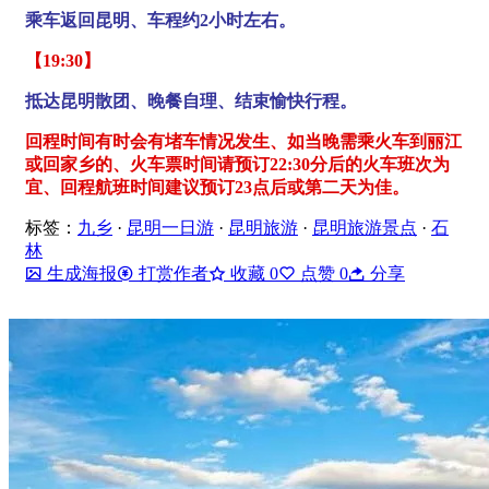
乘车返回昆明、车程约2小时左右。
【19:30】
抵达昆明
散团、晚餐自理、结束愉快行程。
回程时间有时会有堵车情况发生、如当晚需乘火车到丽江
或回家乡的、火车票时间请预订22:30分后的火车班次为
宜、回程航班时间建议预订23点后或第二天为佳。
标签：
九乡
·
昆明一日游
·
昆明旅游
·
昆明旅游景点
·
石
林
生成海报
打赏作者
收藏
0
点赞
0
分享