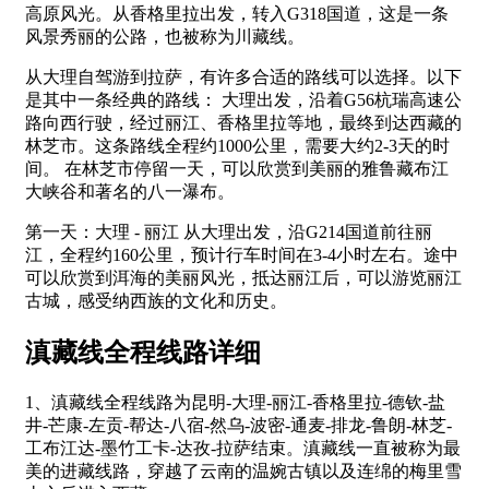
高原风光。从香格里拉出发，转入G318国道，这是一条
风景秀丽的公路，也被称为川藏线。
从大理自驾游到拉萨，有许多合适的路线可以选择。以下
是其中一条经典的路线： 大理出发，沿着G56杭瑞高速公
路向西行驶，经过丽江、香格里拉等地，最终到达西藏的
林芝市。这条路线全程约1000公里，需要大约2-3天的时
间。 在林芝市停留一天，可以欣赏到美丽的雅鲁藏布江
大峡谷和著名的八一瀑布。
第一天：大理 - 丽江 从大理出发，沿G214国道前往丽
江，全程约160公里，预计行车时间在3-4小时左右。途中
可以欣赏到洱海的美丽风光，抵达丽江后，可以游览丽江
古城，感受纳西族的文化和历史。
滇藏线全程线路详细
1、滇藏线全程线路为昆明-大理-丽江-香格里拉-德钦-盐
井-芒康-左贡-帮达-八宿-然乌-波密-通麦-排龙-鲁朗-林芝-
工布江达-墨竹工卡-达孜-拉萨结束。滇藏线一直被称为最
美的进藏线路，穿越了云南的温婉古镇以及连绵的梅里雪