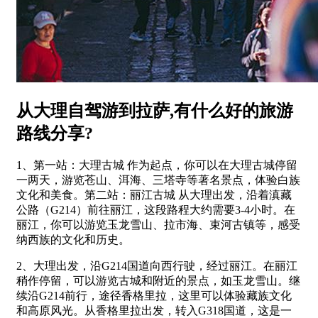
从大理自驾游到拉萨,有什么好的旅游
路线分享?
1、第一站：大理古城 作为起点，你可以在大理古城停留
一两天，游览苍山、洱海、三塔寺等著名景点，体验白族
文化和美食。第二站：丽江古城 从大理出发，沿着滇藏
公路（G214）前往丽江，这段路程大约需要3-4小时。在
丽江，你可以游览玉龙雪山、拉市海、束河古镇等，感受
纳西族的文化和历史。
2、大理出发，沿G214国道向西行驶，经过丽江。在丽江
稍作停留，可以游览古城和附近的景点，如玉龙雪山。继
续沿G214前行，途径香格里拉，这里可以体验藏族文化
和高原风光。从香格里拉出发，转入G318国道，这是一