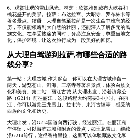
6、观赏壮观的雪山风光。林芝：欣赏雅鲁藏布大峡谷和
桃花盛开的美景。拉萨：布达拉宫、大昭寺、罗布林卡等
著名景点。结语：大理自驾至拉萨是一次生命中难忘的经
历，不仅能领略到大自然的壮丽，还能深入了解多元的民
族文化。在享受旅途的同时，务必注意安全，尊重当地文
化，保护环境，让这次旅行成为一段美好的回忆。
从大理自驾游到拉萨,有哪些合适的路
线分享?
第一站：大理古城 作为起点，你可以在大理古城停留一
两天，游览苍山、洱海、三塔寺等著名景点，体验白族文
化和美食。第二站：丽江古城 从大理出发，沿着滇藏公
路（G214）前往丽江，这段路程大约需要3-4小时。在丽
江，你可以游览玉龙雪山、拉市海、束河古镇等，感受纳
西族的文化和历史。
大理出发，沿G214国道向西行驶，经过丽江。在丽江稍
作停留，可以游览古城和附近的景点，如玉龙雪山。继续
沿G214前行，途径香格里拉，这里可以体验藏族文化和