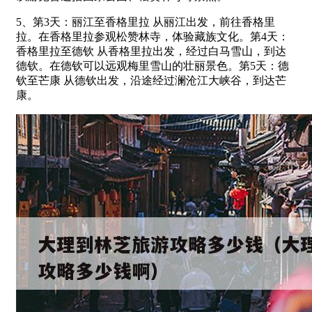
5、第3天：丽江至香格里拉 从丽江出发，前往香格里
拉。在香格里拉参观松赞林寺，体验藏族文化。第4天：
香格里拉至德钦 从香格里拉出发，经过白马雪山，到达
德钦。在德钦可以远观梅里雪山的壮丽景色。第5天：德
钦至芒康 从德钦出发，沿途经过澜沧江大峡谷，到达芒
康。