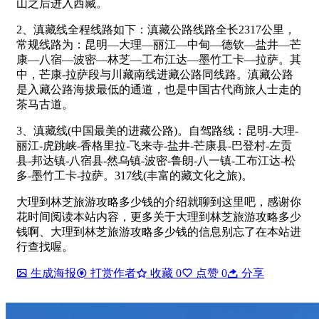
山之后进入西藏。
2、滇藏线全程线路如下：滇藏公路线路全长2317公里，
常规线路为：昆明—大理—丽江—中甸—德钦—盐井—芒
康—八宿—波密—林芝—工布江达—墨竹工卡—拉萨。其
中，芒康-拉萨段与川藏南线进藏公路同线路。滇藏公路
是入藏公路海拔最低的通道，也是中国古代商旅人士走的
茶马古道。
3、滇藏线(中国最美的进藏公路)。自驾路线：昆明-大理-
丽江-虎跳峡-香格里拉-飞来寺-盐井-芒康县-巴登村-左贡
县-邦达镇-八宿县-然乌镇-波密-鲁朗-八一镇-工布江达-松
多-墨竹工卡-拉萨。317线(丰富的藏文化之旅)。
大理到林芝旅游攻略多少钱的介绍就聊到这里吧，感谢你
花时间阅读本站内容，更多关于大理到林芝旅游攻略多少
钱啊、大理到林芝旅游攻略多少钱的信息别忘了在本站进
行查找喔。
生成海报
打赏作者
收藏
0
点赞
0
分享