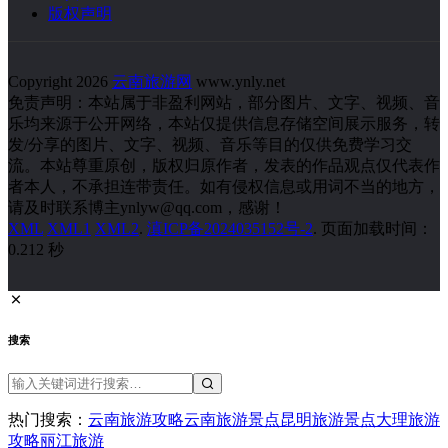
版权声明
Copyright 2026
云南旅游网
www.ynly.net
免责声明：本站属于非盈利网站，部分图片、文字、视频、音
乐均来源于公开网络，本站仅提供信息存储空间展示服务，转
发/分享的图片、文字、视频、音乐等目的仅供免费学习交
流。本站尊重原创，版权归原作者，发表的作品观点仅代表作
者本人，不承担连带责任。如有侵权信息或用词不当的地方，
请及时联系博主ynlyw@qq.com，感谢！
XML
XML1
XML2
.
滇ICP备2024035152号-2
. 页面加载时间：
0.212 秒
搜索
热门搜索：
云南旅游攻略
云南旅游景点
昆明旅游景点
大理旅游
攻略
丽江旅游