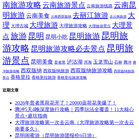
南旅游攻略
云南昆
云南旅游景点
云南旅游线路
明旅游
大
去丽江旅游
云南美食
云南西双版纳
去云南旅游
理
大理旅游
大理景
大理旅游攻略
大理古城
大理旅游景点
昆明旅
旅游
昆明
昆明旅游
点
昆明小吃
游攻略
昆明旅
昆明旅游攻略必去景点
游景点
昆明美食
泸沽湖
玉龙雪山
洱海
腾冲
普者黑
石林
腾
西双版纳
西双版纳旅游攻略
西双版纳旅游
西双版纳旅游
冲旅游攻略
香格里拉
香格里拉旅游
香格里拉旅游攻略
景点
近期文章
2026年普者黑荷花开了！20000亩荷花美爆了！
腾冲5天4晚深度旅行攻略｜四季玩法全覆盖！11大核心
景点+避坑指南
大理旅游攻略第一次去云南（大理旅游攻略第一次去云
南要多久）
昆明闺蜜游（昆明旅游团报价6日游）