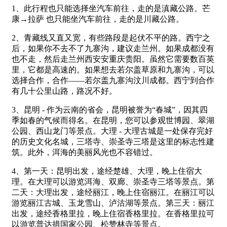
1、此行程也只能选择坐汽车前往，走的是滇藏公路。芒
康→拉萨 也只能坐汽车前往，走的是川藏公路。
2、青藏线又直又宽，有些路段是起伏不平的路。西宁之
后，如果你不去不了九寨沟，建议走兰州。如果成都没有
也不走，然后走兰州西安安重庆贵阳。虽然它需要数百英
里，它都是高速的。如果想去若尔盖草原和九寨沟，可以
选择合作，合作——若尔盖九寨沟汶川成都。西宁到合作
有几十公里山路，路况不好。
3、昆明 - 作为云南的省会，昆明被誉为“春城”，因其四
季如春的气候而得名。在昆明，您可以参观世博园、翠湖
公园、西山龙门等景点。大理 - 大理古城是一处保存完好
的历史文化名城，三塔寺、崇圣寺三塔是这里的标志性建
筑。此外，洱海的美丽风光也不容错过。
4、第一天：昆明出发，途经楚雄、大理，晚上住宿大
理。在大理可以游览洱海、双廊、崇圣寺三塔等景点。第
二天：大理出发，途经丽江，晚上住宿丽江。在丽江可以
游览丽江古城、玉龙雪山、泸沽湖等景点。第三天：丽江
出发，途经香格里拉，晚上住宿香格里拉。在香格里拉可
以游览普达措国家公园、松赞林寺等景点。