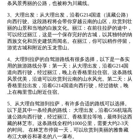
条风景秀丽的公路，也被称为川藏线。
3、大理出发：从大理出发，沿着G214国道（滇藏公路）
向西行驶。这段路程将会带你穿越云南的山区，欣赏到壮
丽的山景和当地的白族文化。丽江：在前往拉萨的途中，
可以经过丽江，这是一个保存完好的古城，以其独特的纳
西族文化和历史建筑而闻名。在丽江，你可以稍作停留，
游览古城和附近的玉龙雪山。
4、大理到拉萨的自驾游路线有很多选择，以下是一条实
用的旅游路线分享：第一天：从大理出发，沿着G214国
道向西行驶，经过丽江，晚上在香格里拉住宿。这条路线
风景优美，沿途可以欣赏到云南的山水风光。第二天：从
香格里拉出发，沿着G214国道向西行驶，经过德钦，晚
上在梅里雪山附近住宿。
5、从大理自驾游到拉萨，有许多合适的路线可以选择。
以下是其中一条经典的路线： 大理出发，沿着G56杭瑞高
速公路向西行驶，经过丽江、香格里拉等地，最终到达西
藏的林芝市。这条路线全程约1000公里，需要大约2-3天
的时间。 在林芝市停留一天，可以欣赏到美丽的雅鲁藏
布江大峡谷和著名的八一瀑布。