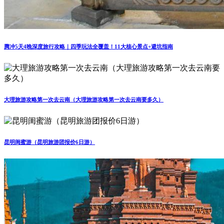
腾冲5天4晚深度旅行攻略｜四季玩法全覆盖！11大核心景点+避坑指南
大理旅游攻略第一次去云南（大理旅游攻略第一次去云南要多久）
昆明闺蜜游（昆明旅游团报价6日游）