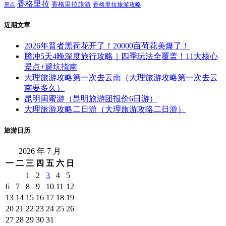
香格里拉
香格里拉旅游
香格里拉旅游攻略
景点
近期文章
2026年普者黑荷花开了！20000亩荷花美爆了！
腾冲5天4晚深度旅行攻略｜四季玩法全覆盖！11大核心
景点+避坑指南
大理旅游攻略第一次去云南（大理旅游攻略第一次去云
南要多久）
昆明闺蜜游（昆明旅游团报价6日游）
大理旅游攻略二日游（大理旅游攻略二日游）
旅游日历
2026 年 7 月
一
二
三
四
五
六
日
1
2
3
4
5
6
7
8
9
10
11
12
13
14
15
16
17
18
19
20
21
22
23
24
25
26
27
28
29
30
31