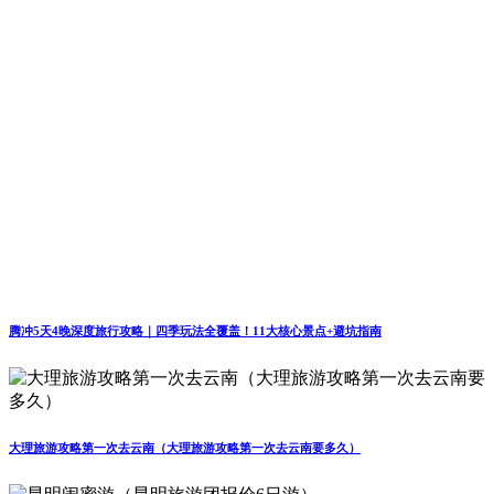
腾冲5天4晚深度旅行攻略｜四季玩法全覆盖！11大核心景点+避坑指南
大理旅游攻略第一次去云南（大理旅游攻略第一次去云南要多久）