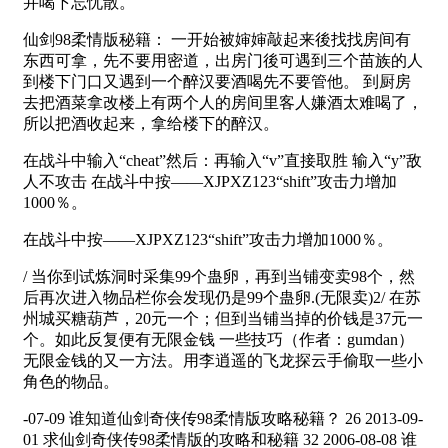
并喝下忘忧散。
仙剑98柔情版秘籍： 一开始被婶婶敲起来後找找房间有
东西可拿，先不要用密道，出房门後可遇到三个苗族的人
到楼下门口又遇到一个醉汉要酒喝先不要管他。 到厨房
去把酒菜拿改楼上有两个人的房间里客人嫌酒太难喝了，
所以把酒收起来，拿给楼下的醉汉。
在战斗中输入“cheat”然后：再输入“v”直接取胜 输入“y”敌
人不攻击 在战斗中按——XJPXZ123“shift”攻击力增加
1000％。
在战斗中按——XJPXZ123“shift”攻击力增加1000％。
/ 当你到试炼洞时采集99个蛊卵，再到当铺变卖98个，然
后再次进入物品栏你会发现仍是99个蛊卵.(无限卖)2/ 在苏
州城买糖葫芦，20元一个；但到当铺当掉的价钱是37元一
个。如此反复便有无限金钱 一些技巧（作者：gumdan）
无限金钱的又一方法。用李逍遥的飞龙探云手偷取一些小
角色的物品。
-07-09 谁知道仙剑奇侠传98柔情版攻略秘籍？ 26 2013-09-
01 求仙剑奇侠传98柔情版的攻略和秘籍 32 2006-08-08 谁