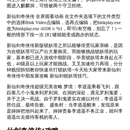
图进入麒麟洞，可惜被两个守卫拒绝。
新仙剑奇侠传 全屏观看动画 在文件夹选项下的文件类型
中的选择Bink Video点编辑，选再点编辑，把binkplay.exe
改为binkplay.exe /d108 /c %1，即可(有空格，别忘了！) 一
般的情形下按一次 [R] 键就能变成跑步的状态。
新仙剑奇侠传新版锁妖塔之所以能够倍受玩家亲睐，是因
为在锁妖塔可以产出大量御灵。而能够挑战锁妖塔的玩
家，基本都已进入游戏中期阶段，毕竟锁妖塔本身起点不
低，40级及以上玩家才能挑战。叉叉加速给力再现，分分
钟贱招拆招教你快速吊打锁妖塔~今天给大家带来新仙剑
奇侠传中期发展攻略 新仙剑锁妖塔技巧。
新仙剑奇侠传超级完美攻略 梦境：李逍遥乘着飞剑，跟
踪着几个小鬼来到罗刹洞。在洞的深处，遇见罗刹鬼婆，
并于之决一死战。由于罗刹鬼婆实在难以对付，李逍遥不
胜任战，最终告败。 盛鱼村：当李逍遥醒来，发现原来
是婶婶把他叫起来了。婶婶责备李逍遥不务正业，就叫李
逍遥出去接待客栈的客人。