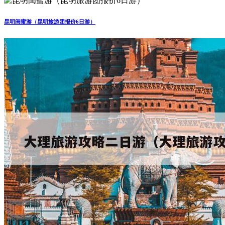
昆明闺蜜游（昆明旅游团报价6日游）