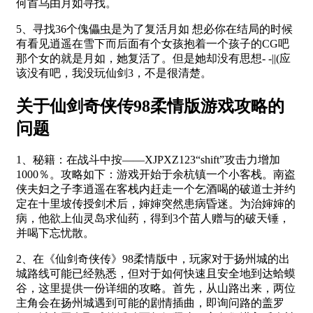
何首乌由月如寻找。
5、寻找36个傀儡虫是为了复活月如 想必你在结局的时候
有看见逍遥在雪下而后面有个女孩抱着一个孩子的CG吧
那个女的就是月如，她复活了。但是她却没有思想- -||(应
该没有吧，我没玩仙剑3，不是很清楚。
关于仙剑奇侠传98柔情版游戏攻略的
问题
1、秘籍：在战斗中按——XJPXZ123“shift”攻击力增加
1000％。攻略如下：游戏开始于余杭镇一个小客栈。南盗
侠夫妇之子李逍遥在客栈内赶走一个乞酒喝的破道士并约
定在十里坡传授剑术后，婶婶突然患病昏迷。为治婶婶的
病，他欲上仙灵岛求仙药，得到3个苗人赠与的破天锤，
并喝下忘忧散。
2、在《仙剑奇侠传》98柔情版中，玩家对于扬州城的出
城路线可能已经熟悉，但对于如何快速且安全地到达蛤蟆
谷，这里提供一份详细的攻略。首先，从山路出来，两位
主角会在扬州城遇到可能的剧情插曲，即询问路的盖罗