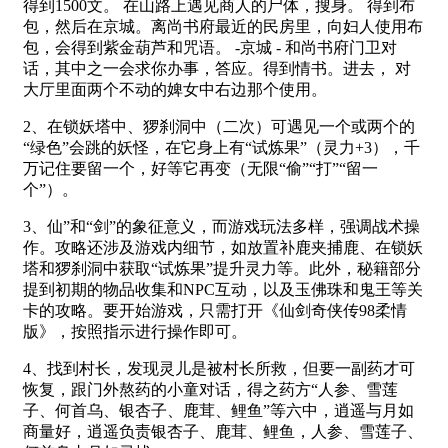
得到1500文。 在山路上遇见商人的尸体，搜身。 得到布
包，然后在京城。离尚书府最近的民房里，向妇人使用布
包，会得到紫金葫芦和咒语。 -京城 - 和尚书府门卫对
话，其中之一会求你办事，答应。得到情书。进去， 对
大厅里面两个不动的婢女中右边那个使用。
2、在锁妖塔中、猡刹洞中（二次）可遇见一个或两个的
“绿色”会跳的妖怪，在它身上有“试炼果”（灵力+3），千
万记住要留一个，好等它再变（无限“偷”“打”“留一
个”）。
3、仙”和“剑”的象征意义，而游戏玩法多样，强调战术操
作。攻略还涉及游戏内细节，如放置补鹿夹捕鹿、在锁妖
塔和猡刹洞中获取“试炼果”提升灵力等。此外，秘籍部分
提到初期的物品收集和NPC互动，以及玉佛珠和鬼王等关
卡的攻略。要开始游戏，只需打开《仙剑奇侠传98柔情
版》，按照指示进行操作即可。
4、找到村长，发现灵儿是被村长所救，但要一副药才可
恢复，跟门外熬药的小童对话，得之药方“人参、雪莲
子、何首乌、银杏子、鹿茸、鲤鱼”等六中，逍遥与月如
商量好，逍遥负责银杏子、鹿茸、鲤鱼，人参、雪莲子、