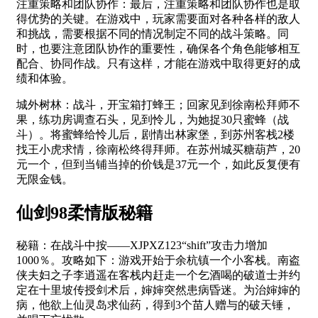
注重策略和团队协作：最后，注重策略和团队协作也是取
得优势的关键。在游戏中，玩家需要面对各种各样的敌人
和挑战，需要根据不同的情况制定不同的战斗策略。同
时，也要注意团队协作的重要性，确保各个角色能够相互
配合、协同作战。只有这样，才能在游戏中取得更好的成
绩和体验。
城外树林：战斗，开宝箱打蜂王；回家见到徐南松拜师不
果，练功房调查石头，见到怜儿，为她捉30只蜜蜂（战
斗）。将蜜蜂给怜儿后，剧情出林家堡，到苏州客栈2楼
找王小虎求情，徐南松终得拜师。在苏州城买糖葫芦，20
元一个，但到当铺当掉的价钱是37元一个，如此反复便有
无限金钱。
仙剑98柔情版秘籍
秘籍：在战斗中按——XJPXZ123“shift”攻击力增加
1000％。攻略如下：游戏开始于余杭镇一个小客栈。南盗
侠夫妇之子李逍遥在客栈内赶走一个乞酒喝的破道士并约
定在十里坡传授剑术后，婶婶突然患病昏迷。为治婶婶的
病，他欲上仙灵岛求仙药，得到3个苗人赠与的破天锤，