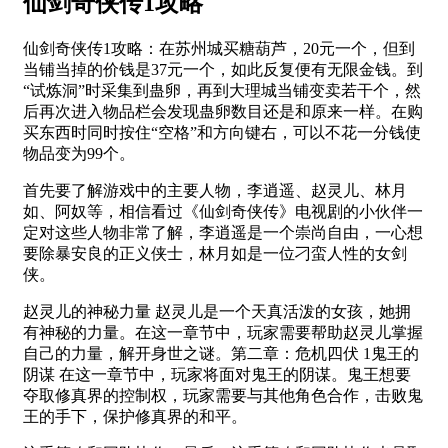
仙剑奇侠传1攻略
仙剑奇侠传1攻略：在苏州城买糖葫芦，20元一个，但到
当铺当掉的价钱是37元一个，如此反复便有无限金钱。到
“试炼洞”时采集到蛊卵，再到大理城当铺变卖若干个，然
后再次进入物品栏会发现蛊卵数目还是和原来一样。在购
买东西时同时按住“空格”和方向键右，可以不花一分钱使
物品变为99个。
首先要了解游戏中的主要人物，李逍遥、赵灵儿、林月
如、阿奴等，相信看过《仙剑奇侠传》电视剧的小伙伴一
定对这些人物非常了解，李逍遥是一个崇尚自由，一心想
要除暴安良的正义侠士，林月如是一位刁蛮人性的女剑
侠。
赵灵儿的神秘力量 赵灵儿是一个天真活泼的女孩，她拥
有神秘的力量。在这一章节中，玩家需要帮助赵灵儿掌握
自己的力量，解开身世之谜。第二章：危机四伏 1鬼王的
阴谋 在这一章节中，玩家将面对鬼王的阴谋。鬼王想要
夺取修真界的控制权，玩家需要与其他角色合作，击败鬼
王的手下，保护修真界的和平。