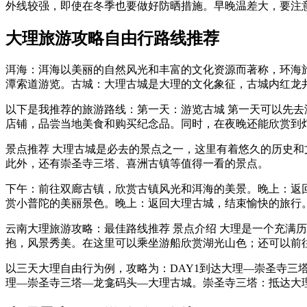
外线较强，即使在冬季也要做好防晒措施。早晚温差大，要注
大理旅游攻略自由行路线推荐
洱海：洱海以美丽的自然风光和丰富的文化资源而著称，环海
潭索道游览。古城：大理古城是大理的文化象征，古城内红龙
以下是我推荐的旅游路线：第一天：游览古城 第一天可以先
店铺，品尝当地美食和购买纪念品。同时，在夜晚还能欣赏到
景点推荐 大理古城是必去的景点之一，这里有着悠久的历史
此外，还有崇圣寺三塔、喜洲古镇等值得一看的景点。
下午：前往双廊古镇，欣赏古镇风光和洱海的美景。晚上：返回
赏小普陀的美丽景色。晚上：返回大理古城，结束愉快的旅行
云南大理旅游攻略：最佳路线推荐 景点介绍 大理是一个充满
抱，风景秀美。在这里可以乘坐游船欣赏湖光山色；还可以前
以三天大理自由行为例，攻略为：DAY1到达大理—崇圣寺三塔
理—崇圣寺三塔—龙龛码头—大理古城。崇圣寺三塔：抵达大