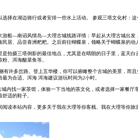
以选择在湖边骑行或者安排一些水上活动。 参观三塔文化村：这
大游船—南诏风情岛—大理古城线路详情：早起从大理古城出发
族民居、品尝喜洲粑粑。之后前往蝴蝶泉，领略关于蝴蝶泉的动
里是拍摄三塔倒影的最佳地点，尤其是在晴朗的日子里，蓝天白
凉粉、洱海酸菜鱼等。
两侧有许多岔路。登上五华楼，你可以俯瞰整个古城的美景，而且免费
最为合适。洱海 洱海建议游玩时间为2小时。
在古城内找一家茶馆，体验一下当地的茶文化，或者选择一家餐
着舒适的鞋子。
间阅读本站内容，更多关于我在大理等你客栈、我在大理等你旅