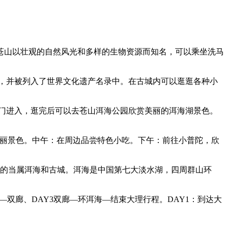
苍山以壮观的自然风光和多样的生物资源而知名，可以乘坐洗马
，并被列入了世界文化遗产名录中。在古城内可以逛逛各种小
门进入，逛完后可以去苍山洱海公园欣赏美丽的洱海湖景色。
美丽景色。中午：在周边品尝特色小吃。下午：前往小普陀，欣
名的当属洱海和古城。洱海是中国第七大淡水湖，四周群山环
双廊、DAY3双廊—环洱海—结束大理行程。DAY1：到达大