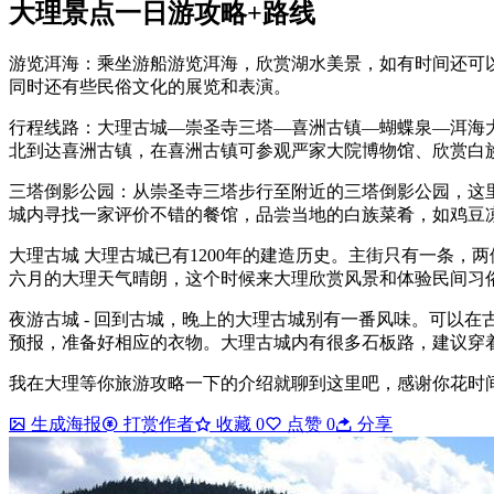
大理景点一日游攻略+路线
游览洱海：乘坐游船游览洱海，欣赏湖水美景，如有时间还可
同时还有些民俗文化的展览和表演。
行程线路：大理古城—崇圣寺三塔—喜洲古镇—蝴蝶泉—洱海
北到达喜洲古镇，在喜洲古镇可参观严家大院博物馆、欣赏白
三塔倒影公园：从崇圣寺三塔步行至附近的三塔倒影公园，这
城内寻找一家评价不错的餐馆，品尝当地的白族菜肴，如鸡豆
大理古城 大理古城已有1200年的建造历史。主街只有一条，
六月的大理天气晴朗，这个时候来大理欣赏风景和体验民间习俗
夜游古城 - 回到古城，晚上的大理古城别有一番风味。可以
预报，准备好相应的衣物。大理古城内有很多石板路，建议穿
我在大理等你旅游攻略一下的介绍就聊到这里吧，感谢你花时
生成海报
打赏作者
收藏
0
点赞
0
分享