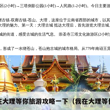
游区(2小时)→三塔倒影公园(1小时)→人民路(1-2小时)。今
喜洲古镇-双廊古镇-苍山。大理，这座位于云南省西部的城市，
大理的魅力。第一天：大理古城 抵达大理后，首先游览大理古城
古城的街道，感受古城的生活气息。 崇圣寺三塔文化旅游区(2小时
。
形成了一水绕苍山，苍山抱古城的城市格局。从779年南诏王异