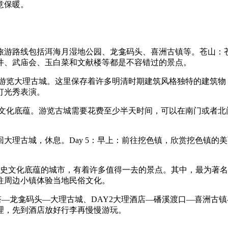
意保暖。
旅游路线包括洱海月湿地公园、龙龛码头、喜洲古镇等。苍山：
井、武庙会、玉白菜和文献楼等都是不容错过的景点。
去游览大理古城。这里保存着许多明清时期建筑风格独特的建筑物
灯光秀表演。
和文化底蕴。游览古城需要花费至少半天时间，可以在南门或者北
大理古城，休息。Day 5：早上：前往挖色镇，欣赏挖色镇的
。
历史文化底蕴的城市，有着许多值得一去的景点。其中，最为著
往周边小镇体验当地民俗文化。
—龙龛码头—大理古城、DAY2大理酒店—磻溪渡口—喜洲古镇—
理，先到酒店放好行李再慢慢游玩。