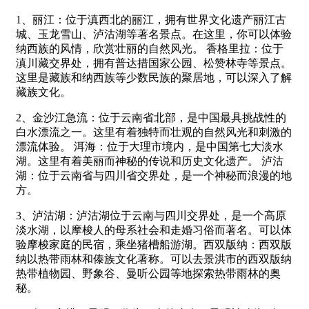
1、丽江：位于滇西北的丽江，拥有世界文化遗产丽江古
城、玉龙雪山、泸沽湖等著名景点。在这里，你可以体验
纳西族的风情，欣赏壮丽的自然风光。 香格里拉：位于
滇川藏交界处，拥有普达措国家公园、松赞林寺等景点。
这里是藏族和纳西族等少数民族的聚居地，可以深入了解
藏族文化。
2、金沙江急流：位于云南省北部，是中国最具挑战性的
白水漂流之一。这里有着独特而壮观的自然风光和刺激的
漂流体验。 洱海：位于大理市境内，是中国第七大淡水
湖。这里有着美丽而神秘的传说和历史文化遗产。 泸沽
湖：位于云南省与四川省交界处，是一个神秘而浪漫的地
方。
3、泸沽湖：泸沽湖位于云南与四川交界处，是一个高原
淡水湖，以摩梭人的母系社会和走婚习俗而著名。可以体
验摩梭家庭的民宿，乘坐猪槽船游湖。西双版纳：西双版
纳以热带雨林和傣族文化著称。可以去景洪市的西双版纳
热带植物园、野象谷、曼听公园等地探索热带雨林的奥
秘。