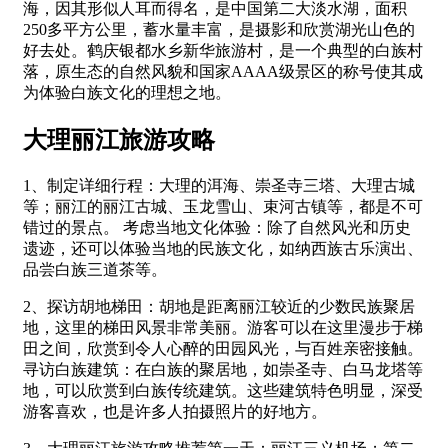
海，因其形似人耳而得名，是中国第二大淡水湖，面积
250多平方公里，蓄水量丰富，是摄影和欣赏湖光山色的
好去处。鹤庆银都水乡新华旅游村，是一个典型的白族村
落，原生态的自然风貌和国家AAAA级景区的称号使其成
为体验白族文化的理想之地。
大理丽江旅游攻略
1、制定详细行程：大理的洱海、崇圣寺三塔、大理古城
等；丽江的丽江古城、玉龙雪山、束河古镇等，都是不可
错过的景点。 考虑当地文化体验：除了自然风光和历史
遗迹，还可以体验当地的民族文化，如纳西族古乐演出、
品尝白族三道茶等。
2、探访胡地梯田：胡地是距离丽江较近的少数民族聚居
地，这里的梯田风景非常美丽。游客可以在这里漫步于梯
田之间，欣赏到令人心醉的田园风光，与百姓亲密接触。
寻访白族建筑：在白族的聚居地，如崇圣寺、白马龙塔等
地，可以欣赏到白族传统建筑。这些建筑特色明显，深受
游客喜欢，也是许多人拍摄照片的好地方。