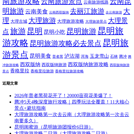
南旅游攻略
云南昆
云南旅游景点
云南旅游线路
明旅游
大
去丽江旅游
云南美食
云南西双版纳
去云南旅游
理
大理旅游
大理景
大理旅游攻略
大理古城
大理旅游景点
昆明旅
旅游
昆明
昆明旅游
点
昆明小吃
游攻略
昆明旅
昆明旅游攻略必去景点
游景点
昆明美食
泸沽湖
玉龙雪山
洱海
腾冲
普者黑
石林
腾
西双版纳
西双版纳旅游攻略
西双版纳旅游
西双版纳旅游
冲旅游攻略
香格里拉
香格里拉旅游
香格里拉旅游攻略
景点
近期文章
2026年普者黑荷花开了！20000亩荷花美爆了！
腾冲5天4晚深度旅行攻略｜四季玩法全覆盖！11大核心
景点+避坑指南
大理旅游攻略第一次去云南（大理旅游攻略第一次去云
南要多久）
昆明闺蜜游（昆明旅游团报价6日游）
大理旅游攻略二日游（大理旅游攻略二日游）