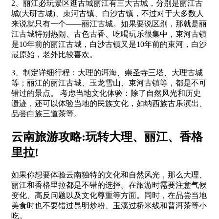
2、丽江必玩景区逛古城丽江有三大古城，分别是丽江古
城(大研古城)、束河古镇、白沙古镇，不过对于大多数人
来说就只有一个——丽江古城。如果要说区别，那就是丽
江古城特别热闹、古色古香、吃喝玩乐很集中，束河古镇
是10年前的丽江古城，白沙古镇又是10年前的束河，白沙
最原始，老外比较喜欢。
3、制定详细行程：大理的洱海、崇圣寺三塔、大理古城
等；丽江的丽江古城、玉龙雪山、束河古镇等，都是不可
错过的景点。 考虑当地文化体验：除了自然风光和历史
遗迹，还可以体验当地的民族文化，如纳西族古乐演出、
品尝白族三道茶等。
云南旅游攻略:玩转大理、丽江、香格
里拉!
如果你想要体验云南独特的文化和自然风光，那么大理、
丽江和香格里拉都是不错的选择。在旅游时需要注意气候
变化、高反问题以及文化尊重等方面。同时，在品尝当地
美食时也不要错过昆明炒粉、玉溪过桥米线和普洱茶等小
吃。