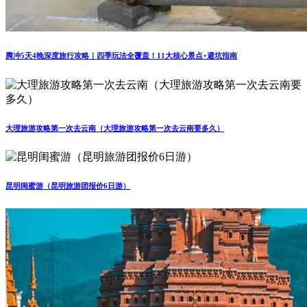
腾冲5天4晚深度旅行攻略｜四季玩法全覆盖！11大核心景点+避坑指南
大理旅游攻略第一次去云南（大理旅游攻略第一次去云南要多久）
昆明闺蜜游（昆明旅游团报价6日游）