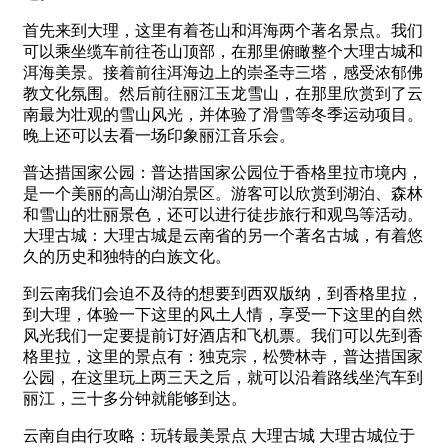
首先来到大理，这里有着苍山和洱海两个著名景点。我们
可以乘坐缆车前往苍山顶部，在那里俯瞰整个大理古城和
洱海美景。接着前往洱海边上的崇圣寺三塔，感受浓郁佛
教文化氛围。然后前往丽江玉龙雪山，在那里欣赏到了云
南最为壮观的雪山风光，并体验了滑雪等冬季运动项目。
晚上还可以去看一场印象丽江音乐会。
普达措国家公园：普达措国家公园位于香格里拉市境内，
是一个美丽的高山湖泊景区。游客可以欣赏到湖泊、森林
和雪山的壮丽景色，还可以进行徒步旅行和观鸟等活动。
大理古城：大理古城是云南省的另一个著名古城，有着悠
久的历史和独特的白族文化。
到云南我们会迫不及待的想要到西双版纳，到香格里拉，
到大理，体验一下这里的风土人情，享受一下这里的自然
风光我们一定要提前订好酒店和飞机票。我们可以先到香
格里拉，这里的景点有：独克宗，松赞林寺，普达措国家
公园，在这里玩上两三天之后，就可以沿着路线坐汽车到
丽江，三十多分钟就能够到达。
云南自由行攻略：玩转最美景点 大理古城 大理古城位于