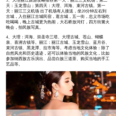
3、大理丽江旅游攻略推荐第一天：丽江三义机场；第二
天：玉龙雪山；第四天：大理、洱海、束河古镇。第一
天：丽江三义机场 出了机场有人接送，坐20分钟左右到
古城，入住丽江古城民宿，逛古城，五一街，忠义市场吃
吃喝喝，晚上古城更为热闹，大石桥放河灯，四方街篝火
晚会，拍民族写真。
4、大理：洱海、崇圣寺三塔、大理古城、苍山、蝴蝶
泉、喜洲古镇等。丽江：丽江古城、玉龙雪山、蓝月谷、
束河古镇、黑龙潭、拉市海等。考虑当地文化体验：除了
自然风光和历史遗迹，还可以体验当地的民族文化，比如
参加纳西族古乐演出、品尝白族三道茶、购买当地的手工
艺品等。