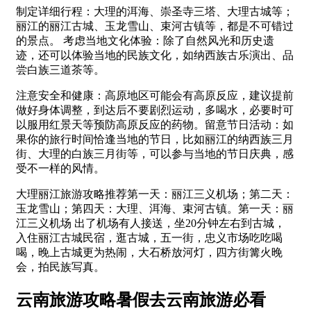
制定详细行程：大理的洱海、崇圣寺三塔、大理古城等；
丽江的丽江古城、玉龙雪山、束河古镇等，都是不可错过
的景点。 考虑当地文化体验：除了自然风光和历史遗
迹，还可以体验当地的民族文化，如纳西族古乐演出、品
尝白族三道茶等。
注意安全和健康：高原地区可能会有高原反应，建议提前
做好身体调整，到达后不要剧烈运动，多喝水，必要时可
以服用红景天等预防高原反应的药物。留意节日活动：如
果你的旅行时间恰逢当地的节日，比如丽江的纳西族三月
街、大理的白族三月街等，可以参与当地的节日庆典，感
受不一样的风情。
大理丽江旅游攻略推荐第一天：丽江三义机场；第二天：
玉龙雪山；第四天：大理、洱海、束河古镇。第一天：丽
江三义机场 出了机场有人接送，坐20分钟左右到古城，
入住丽江古城民宿，逛古城，五一街，忠义市场吃吃喝
喝，晚上古城更为热闹，大石桥放河灯，四方街篝火晚
会，拍民族写真。
云南旅游攻略暑假去云南旅游必看