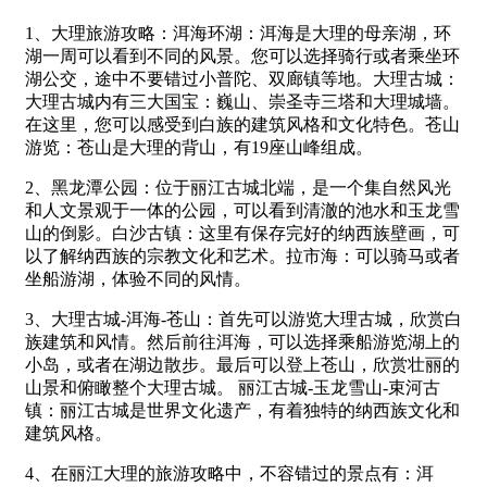
1、大理旅游攻略：洱海环湖：洱海是大理的母亲湖，环
湖一周可以看到不同的风景。您可以选择骑行或者乘坐环
湖公交，途中不要错过小普陀、双廊镇等地。大理古城：
大理古城内有三大国宝：巍山、崇圣寺三塔和大理城墙。
在这里，您可以感受到白族的建筑风格和文化特色。苍山
游览：苍山是大理的背山，有19座山峰组成。
2、黑龙潭公园：位于丽江古城北端，是一个集自然风光
和人文景观于一体的公园，可以看到清澈的池水和玉龙雪
山的倒影。白沙古镇：这里有保存完好的纳西族壁画，可
以了解纳西族的宗教文化和艺术。拉市海：可以骑马或者
坐船游湖，体验不同的风情。
3、大理古城-洱海-苍山：首先可以游览大理古城，欣赏白
族建筑和风情。然后前往洱海，可以选择乘船游览湖上的
小岛，或者在湖边散步。最后可以登上苍山，欣赏壮丽的
山景和俯瞰整个大理古城。 丽江古城-玉龙雪山-束河古
镇：丽江古城是世界文化遗产，有着独特的纳西族文化和
建筑风格。
4、在丽江大理的旅游攻略中，不容错过的景点有：洱