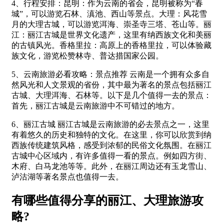
4、行程安排：昆明：作为云南的省会，昆明被称为“春
城”，可以游览石林、滇池、西山等景点。大理：风花雪
月的大理古城，可以游览洱海、崇圣寺三塔、苍山等。丽
江：丽江古城是世界文化遗产，这里有纳西族文化和美丽
的古镇风光。香格里拉：高原上的香格里拉，可以体验藏
族文化，游览松赞林寺、普达措国家公园。
5、云南旅游必看攻略：景点推荐 云南是一个拥有众多自
然风光和人文景观的省份，其中最为著名的景点包括丽江
古城、大理洱海、石林等。以下是几个值得一去的景点：
首先，丽江古城是云南旅游中不可错过的地方。
6、丽江古城 丽江古城是云南旅游的必去景点之一，这里
有着悠久的历史和独特的文化。在这里，你可以欣赏到纳
西族传统建筑风格，感受到浓郁的民俗文化氛围。在丽江
古城中心区域内，有许多值得一看的景点。例如四方街、
木府、白马龙池等等。此外，在丽江周边还有玉龙雪山、
泸沽湖等著名景点也值得一去。
有哪些值得分享的丽江、大理旅游攻
略?