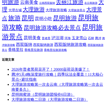
明旅游
大
去丽江旅游
云南美食
云南西双版纳
去云南旅游
理
大理旅游
大理景
大理旅游攻略
大理古城
大理旅游景点
昆明旅
旅游
昆明
昆明旅游
点
昆明小吃
游攻略
昆明旅
昆明旅游攻略必去景点
游景点
昆明美食
泸沽湖
玉龙雪山
洱海
腾冲
普者黑
石林
腾
西双版纳
西双版纳旅游攻略
西双版纳旅游
西双版纳旅游
冲旅游攻略
香格里拉
香格里拉旅游
香格里拉旅游攻略
景点
近期文章
2026年普者黑荷花开了！20000亩荷花美爆了！
腾冲5天4晚深度旅行攻略｜四季玩法全覆盖！11大核心
景点+避坑指南
大理旅游攻略第一次去云南（大理旅游攻略第一次去云
南要多久）
昆明闺蜜游（昆明旅游团报价6日游）
大理旅游攻略二日游（大理旅游攻略二日游）