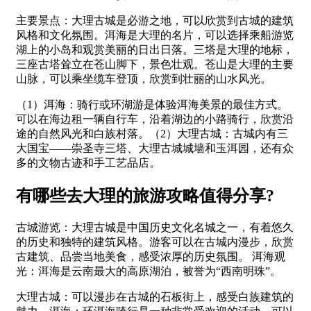
主要景点：大理古城是必游之地，可以欣赏到古城的建筑
风格和文化氛围。洱海是大理的名片，可以选择乘船游览
湖上的小岛和观赏美丽的日出日落。三塔是大理的地标，
三座古塔耸立在苍山脚下，景色壮观。苍山是大理的主要
山脉，可以乘坐缆车登顶，欣赏到壮丽的山水风光。
（1）洱海：骑行或环湖游是体验洱海美景的最佳方式。
可以在海边租一辆自行车，沿着湖边的小路骑行，欣赏沿
途的自然风光和白族村落。（2）大理古城：古城内有三
大国宝——崇圣寺三塔、大理古城城墙和玉洱园，还有众
多的文物古迹和手工艺品店。
有哪些去大理的旅游攻略值得分享?
古城游览：大理古城是中国历史文化名城之一，有着悠久
的历史和独特的建筑风格。游客可以在古城内漫步，欣赏
古建筑、品尝当地美食，感受浓厚的历史氛围。 洱海观
光：洱海是云南最大的高原湖泊，被誉为“西南明珠”。
大理古城：可以漫步在古城的石板街上，感受白族建筑的