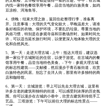
的文献楼、五华楼等都是值得一看的古迹。中午：在古城
内找一家特色餐馆享用午餐，品尝当地的白族美食，如鸡
豆凉粉、洱海鱼等。
4、傍晚：结束大理之旅，返回住处整理行李，准备离
开。注意事项：大理的天气变化较大，早晚温差大，请准
备好相应的衣物。保护环境，不要乱扔垃圾。尊重当地的
风俗习惯，特别是在参观寺庙和宗教场所时。如果时间允
许，可以适当延长旅行时间，以便更深入地体验大理的文
化和自然风光。
5、第一天：走进大理古城 - 上午：抵达大理后，建议选
择一家位于古城附近的住宿，以便于游览。在古城内的餐
馆享用午餐，品尝当地特色美食。- 下午：参观大理古城
的标志性建筑——文献楼，然后漫步于青石板街道，欣赏
白族特色的民居。别忘了去洋人街，那里有许多独特的商
店和咖啡馆。
6、第一天： 古城游览：早上可以先去大理古城，这里有
许多古老的建筑和独特的街道，可以感受到浓厚的历史氛
围。你可以漫步在古城的小巷中，欣赏古建筑和传统手工
艺品。 三塔游览：下午可以前往大理的标志性景点——