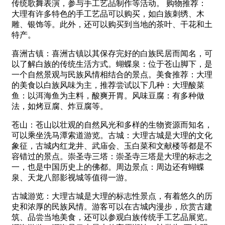
传统歌舞表演，参与手工艺品制作等活动。 购物推荐：
大理有许多特色的手工艺品可以购买，如白族刺绣、木
雕、银饰等。此外，还可以购买到当地的茶叶、干花和土
特产。
喜洲古镇：喜洲古镇以其保存完好的白族民居而闻名，可
以了解白族的传统生活方式。蝴蝶泉：位于苍山脚下，是
一个自然景观与民族风情相结合的景点。美食推荐：大理
的美食以白族风味为主，推荐尝试以下几种：大理酸菜
鱼：以洱海鱼为主料，酸爽开胃。风味豆腐：有多种做
法，如烤豆腐、炸豆腐等。
苍山：苍山以壮观的自然风光和多样的生物资源而知名，
可以乘坐洗马潭索道游览。古城：大理古城是大理的文化
象征，古城内红龙井、武庙会、玉白菜和文献楼等都是不
容错过的景点。崇圣寺三塔：崇圣寺三塔是大理的标志之
一，也是中国历史上的佛都。周边景点：周边还有蝴蝶
泉、天龙八部影视城等值得一游。
古城游览：大理古城是大理的标志性景点，有着悠久的历
史和浓厚的民族风情。游客可以在古城内漫步，欣赏古建
筑、品尝当地美食，还可以参观白族传统手工艺品展览。