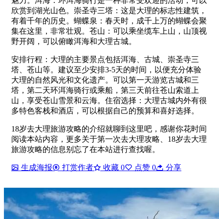
魅力。洱海：环洱海骑行是一种非常受欢迎的活动，可以
欣赏到湖光山色。崇圣寺三塔：这是大理的标志性建筑，
有着千年的历史。蝴蝶泉：春天时，成千上万的蝴蝶会聚
集在这里，非常壮观。苍山：可以乘坐缆车上山，山顶视
野开阔，可以俯瞰洱海和大理古城。
安排行程：大理的主要景点包括洱海、古城、崇圣寺三
塔、苍山等。建议至少安排3-5天的时间，以便充分体验
大理的自然风光和文化遗产。可以第一天游览古城和三
塔，第二天环洱海骑行或乘船，第三天前往苍山索道上
山，享受苍山雪景和云海。住宿选择：大理古城内外有很
多特色客栈和酒店，可以根据自己的预算和喜好选择。
18岁去大理旅游攻略的介绍就聊到这里吧，感谢你花时间
阅读本站内容，更多关于第一次去大理攻略、18岁去大理
旅游攻略的信息别忘了在本站进行查找喔。
生成海报
打赏作者
收藏
0
点赞
0
分享