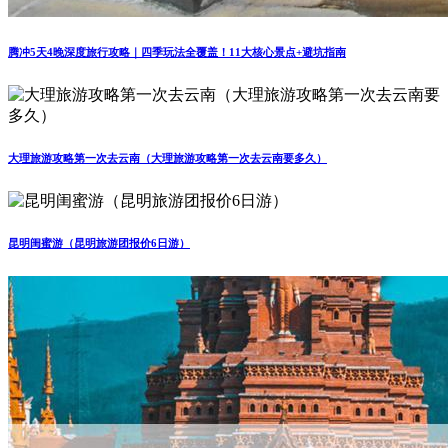
腾冲5天4晚深度旅行攻略｜四季玩法全覆盖！11大核心景点+避坑指南
大理旅游攻略第一次去云南（大理旅游攻略第一次去云南要多久）
昆明闺蜜游（昆明旅游团报价6日游）