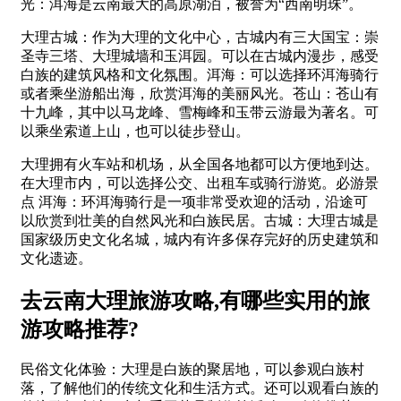
光：洱海是云南最大的高原湖泊，被誉为“西南明珠”。
大理古城：作为大理的文化中心，古城内有三大国宝：崇
圣寺三塔、大理城墙和玉洱园。可以在古城内漫步，感受
白族的建筑风格和文化氛围。洱海：可以选择环洱海骑行
或者乘坐游船出海，欣赏洱海的美丽风光。苍山：苍山有
十九峰，其中以马龙峰、雪梅峰和玉带云游最为著名。可
以乘坐索道上山，也可以徒步登山。
大理拥有火车站和机场，从全国各地都可以方便地到达。
在大理市内，可以选择公交、出租车或骑行游览。必游景
点 洱海：环洱海骑行是一项非常受欢迎的活动，沿途可
以欣赏到壮美的自然风光和白族民居。古城：大理古城是
国家级历史文化名城，城内有许多保存完好的历史建筑和
文化遗迹。
去云南大理旅游攻略,有哪些实用的旅
游攻略推荐?
民俗文化体验：大理是白族的聚居地，可以参观白族村
落，了解他们的传统文化和生活方式。还可以观看白族的