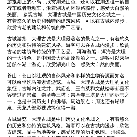
游览湖上的小岛，欣赏湖光山色。还可以在湖边租一辆自
行车或者电动车，沿着湖边的环湖路骑行，感受大自然的
美丽。 参观古城：大理古城是中国历史文化名城之一，
有着悠久的历史和独特的建筑风格。可以在古城内漫步，
欣赏古老的建筑和传统的手工艺品。
古城游览：大理古城是大理最著名的景点之一，有着悠久
的历史和独特的建筑风格。游客可以在古城内漫步，欣赏
古老的建筑和传统的手工艺品。 洱海游船：洱海是大理
的一大特色，是中国最大的高原湖泊之一。游客可以乘坐
游船在湖上游览，欣赏湖光山色，感受大自然的美丽。
苍山：苍山以壮观的自然风光和多样的生物资源而知名，
可以乘坐洗马潭索道游览。古城：大理古城是大理的文化
象征，古城内红龙井、武庙会、玉白菜和文献楼等都是不
容错过的景点。崇圣寺三塔：崇圣寺三塔是大理的标志之
一，也是中国历史上的佛都。周边景点：周边还有蝴蝶
泉、天龙八部影视城等值得一游。
古城游览：大理古城是中国历史文化名城之一，有着悠久
的历史和独特的建筑风格。游客可以在古城内漫步，欣赏
古建筑、品尝当地美食，感受浓厚的历史氛围。 洱海观