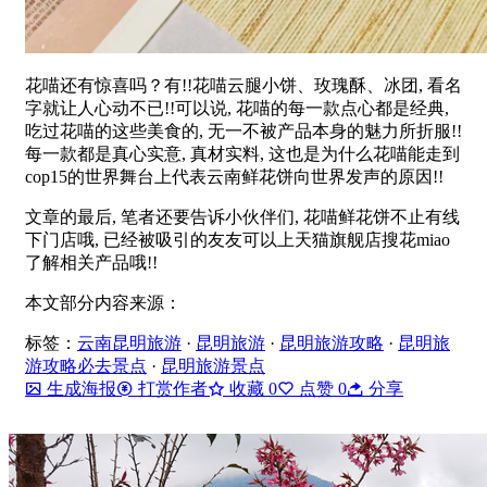
花喵还有惊喜吗？有!!花喵云腿小饼、玫瑰酥、冰团, 看名
字就让人心动不已!!可以说, 花喵的每一款点心都是经典,
吃过花喵的这些美食的, 无一不被产品本身的魅力所折服!!
每一款都是真心实意, 真材实料, 这也是为什么花喵能走到
cop15的世界舞台上代表云南鲜花饼向世界发声的原因!!
文章的最后, 笔者还要告诉小伙伴们, 花喵鲜花饼不止有线
下门店哦, 已经被吸引的友友可以上天猫旗舰店搜花miao
了解相关产品哦!!
本文部分内容来源：
标签：
云南昆明旅游
·
昆明旅游
·
昆明旅游攻略
·
昆明旅
游攻略必去景点
·
昆明旅游景点
生成海报
打赏作者
收藏
0
点赞
0
分享