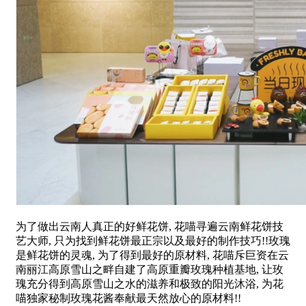
为了做出云南人真正的好鲜花饼, 花喵寻遍云南鲜花饼技
艺大师, 只为找到鲜花饼最正宗以及最好的制作技巧!!玫瑰
是鲜花饼的灵魂, 为了得到最好的原材料, 花喵斥巨资在云
南丽江高原雪山之畔自建了高原重瓣玫瑰种植基地, 让玫
瑰充分得到高原雪山之水的滋养和极致的阳光沐浴, 为花
喵独家秘制玫瑰花酱奉献最天然放心的原材料!!