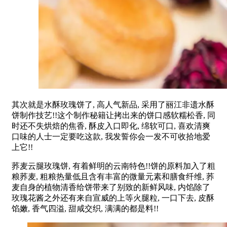
其次就是水酥玫瑰饼了, 高人气新品, 采用了丽江非遗水酥
饼制作技艺!!这个制作秘籍让拷出来的饼口感软糯松香, 同
时还不失烘焙的焦香, 酥皮入口即化, 绵软可口, 喜欢清爽
口味的人士一定要吃这款, 我发誓你会一发不可收拾地爱
上它!!
荞麦云腿玫瑰饼, 有着鲜明的云南特色!!饼的原料加入了粗
粮荞麦, 粗粮热量低且含有丰富的微量元素和膳食纤维, 荞
麦自身的植物清香给饼带来了别致的新鲜风味, 内馅除了
玫瑰花酱之外还有来自宣威的上等火腿粒, 一口下去, 皮酥
馅嫩, 香气四溢, 甜咸交织, 满满的都是料!!