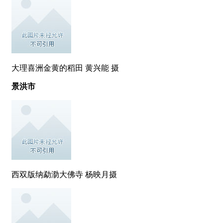
大理喜洲金黄的稻田 黄兴能 摄
景洪市
西双版纳勐泐大佛寺 杨映月摄