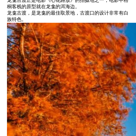
龙龛古渡正是电影《心花路放》的拍摄地之一，电影中梧
桐客栈的原型就在龙龛的洱海边。
龙龛古渡，是龙龛的最佳取景地，古渡口的设计非常有白
族特色。