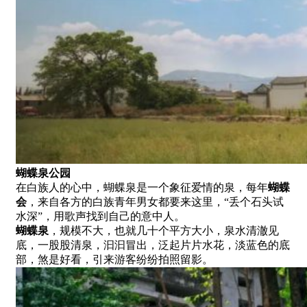
蝴蝶泉公园
在白族人的心中，蝴蝶泉是一个象征爱情的泉，每年
蝴蝶
会
，来自各方的白族青年男女都要来这里，“丢个石头试
水深”，用歌声找到自己的意中人。
蝴蝶泉
，规模不大，也就几十个平方大小，泉水清澈见
底，一股股清泉，汩汩冒出，泛起片片水花，淡蓝色的底
部，煞是好看，引来游客纷纷拍照留影。