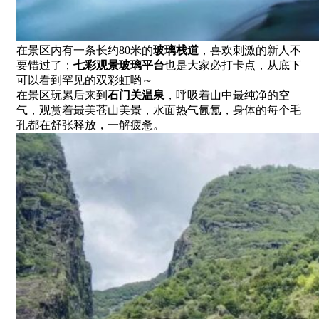
在景区内有一条长约80米的
玻璃栈道
，喜欢刺激的新人不
要错过了；
七彩观景玻璃平台
也是大家必打卡点，从底下
可以看到罕见的双彩虹哟～
在景区玩累后来到
石门关温泉
，呼吸着山中最纯净的空
气，观赏着最美苍山美景，水面热气氤氲，身体的每个毛
孔都在舒张释放，一解疲惫。