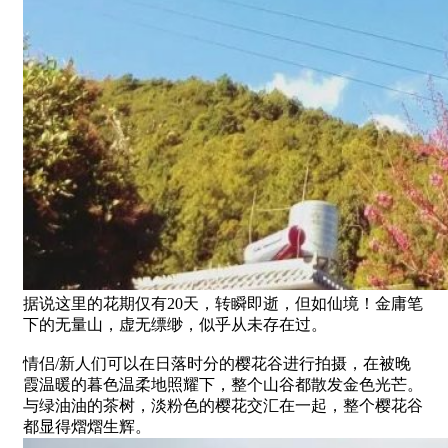
据说这里的花期仅有20天，转瞬即逝，但如仙境！金庸笔
下的无量山，虚无缥缈，似乎从未存在过。
情侣/新人们可以在日落时分的樱花谷进行拍摄，在被晚
霞温暖的暮色温柔地照耀下，整个山谷都散发金色光芒。
与绿油油的茶树，淡粉色的樱花交汇在一起，整个樱花谷
都显得熠熠生辉。