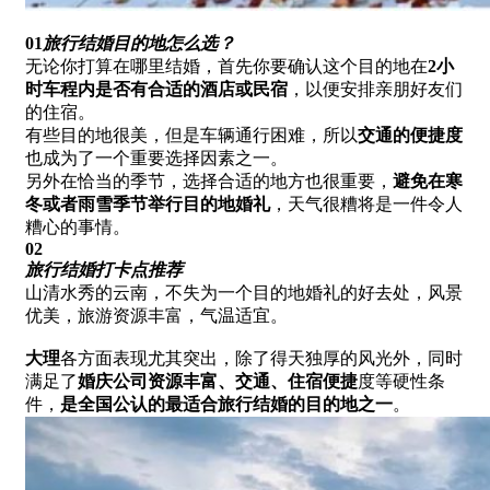
01
旅行结婚目的地怎么选？
无论你打算在哪里结婚，首先你要确认这个目的地在
2小
时车程内是否有合适的酒店或民宿
，以便安排亲朋好友们
的住宿。
有些目的地很美，但是车辆通行困难，所以
交通的便捷度
也成为了一个重要选择因素之一。
另外在恰当的季节，选择合适的地方也很重要，
避免在寒
冬或者雨雪季节举行目的地婚礼
，天气很糟将是一件令人
糟心的事情。
02
旅行结婚打卡点推荐
山清水秀的云南，不失为一个目的地婚礼的好去处，风景
优美，旅游资源丰富，气温适宜。
大理
各方面表现尤其突出，除了得天独厚的风光外，同时
满足了
婚庆公司资源丰富、交通、住宿便捷
度等硬性条
件，
是全国公认的最适合旅行结婚的目的地之一
。