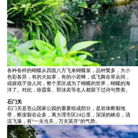
各种各样的蝴蝶从四面八方飞来蝴蝶泉，品种繁多，大小
色彩各异，有的大如掌，有的小若蜂，或飞舞在草丛间，
或嬉戏于游人间，整个景区成为了蝴蝶的世界，蝴蝶的海
洋了。对此，徐霞客、郭沫若等名人都留下过诗句赞美。
石门关
石门关是苍山国家公园的重要组成部分，是岩体断裂地
带，断崖裂谷众多，离大理市区24公里，深深的峡谷，清
流飞瀑，有“一夫当关，万夫莫开”的气势。