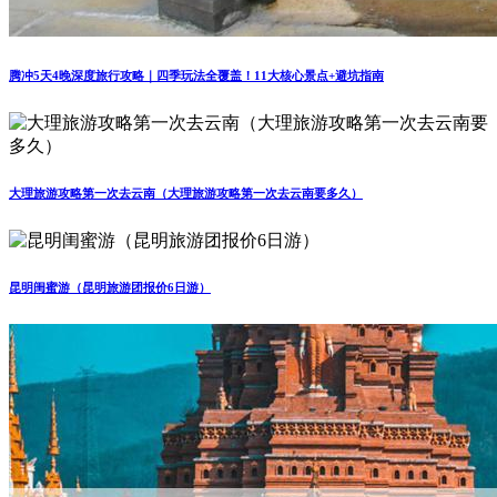
腾冲5天4晚深度旅行攻略｜四季玩法全覆盖！11大核心景点+避坑指南
大理旅游攻略第一次去云南（大理旅游攻略第一次去云南要多久）
昆明闺蜜游（昆明旅游团报价6日游）