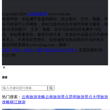
Copyright 2026
云南旅游网
www.ynly.net
免责声明：本站属于非盈利网站，部分图片、文字、视频、音
乐均来源于公开网络，本站仅提供信息存储空间展示服务，转
发/分享的图片、文字、视频、音乐等目的仅供免费学习交
流。本站尊重原创，版权归原作者，发表的作品观点仅代表作
者本人，不承担连带责任。如有侵权信息或用词不当的地方，
请及时联系博主ynlyw@qq.com，感谢！
XML
XML1
XML2
.
滇ICP备2024035152号-2
. 页面加载时间：
0.215 秒
搜索
热门搜索：
云南旅游攻略
云南旅游景点
昆明旅游景点
大理旅游
攻略
丽江旅游