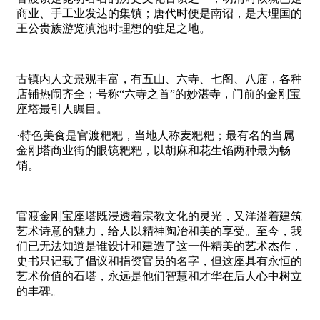
商业、手工业发达的集镇；唐代时便是南诏，是大理国的
王公贵族游览滇池时理想的驻足之地。
古镇内人文景观丰富，有五山、六寺、七阁、八庙，各种
店铺热闹齐全；号称“六寺之首”的妙湛寺，门前的金刚宝
座塔最引人瞩目。
·特色美食是官渡粑粑，当地人称麦粑粑；最有名的当属
金刚塔商业街的眼镜粑粑，以胡麻和花生馅两种最为畅
销。
官渡金刚宝座塔既浸透着宗教文化的灵光，又洋溢着建筑
艺术诗意的魅力，给人以精神陶冶和美的享受。至今，我
们已无法知道是谁设计和建造了这一件精美的艺术杰作，
史书只记载了倡议和捐资官员的名字，但这座具有永恒的
艺术价值的石塔，永远是他们智慧和才华在后人心中树立
的丰碑。