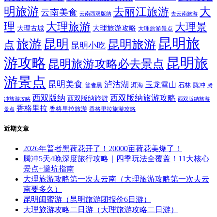
明旅游
大
去丽江旅游
云南美食
云南西双版纳
去云南旅游
理
大理旅游
大理景
大理旅游攻略
大理古城
大理旅游景点
昆明旅
旅游
昆明
昆明旅游
点
昆明小吃
游攻略
昆明旅
昆明旅游攻略必去景点
游景点
昆明美食
泸沽湖
玉龙雪山
洱海
腾冲
普者黑
石林
腾
西双版纳
西双版纳旅游攻略
西双版纳旅游
西双版纳旅游
冲旅游攻略
香格里拉
香格里拉旅游
香格里拉旅游攻略
景点
近期文章
2026年普者黑荷花开了！20000亩荷花美爆了！
腾冲5天4晚深度旅行攻略｜四季玩法全覆盖！11大核心
景点+避坑指南
大理旅游攻略第一次去云南（大理旅游攻略第一次去云
南要多久）
昆明闺蜜游（昆明旅游团报价6日游）
大理旅游攻略二日游（大理旅游攻略二日游）