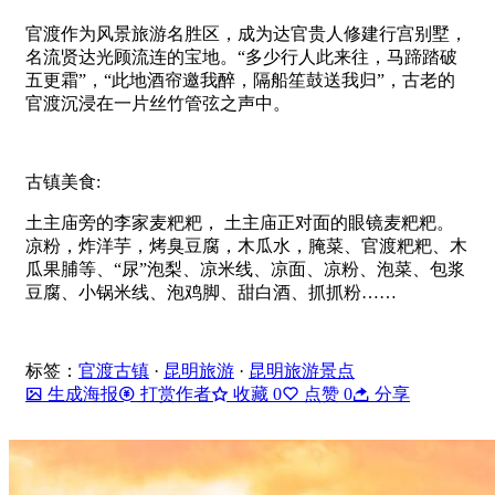
官渡作为风景旅游名胜区，成为达官贵人修建行宫别墅，
名流贤达光顾流连的宝地。“多少行人此来往，马蹄踏破
五更霜”，“此地酒帘邀我醉，隔船笙鼓送我归”，古老的
官渡沉浸在一片丝竹管弦之声中。
古镇美食:
土主庙旁的李家麦粑粑， 土主庙正对面的眼镜麦粑粑。
凉粉，炸洋芋，烤臭豆腐，木瓜水，腌菜、官渡粑粑、木
瓜果脯等、“尿”泡梨、凉米线、凉面、凉粉、泡菜、包浆
豆腐、小锅米线、泡鸡脚、甜白酒、抓抓粉……
标签：
官渡古镇
·
昆明旅游
·
昆明旅游景点
生成海报
打赏作者
收藏
0
点赞
0
分享