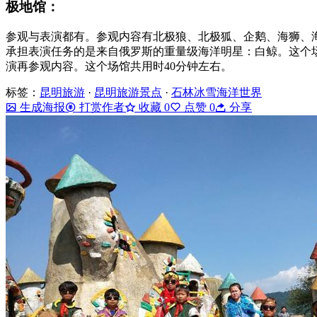
极地馆：
参观与表演都有。参观内容有北极狼、北极狐、企鹅、海狮、
承担表演任务的是来自俄罗斯的重量级海洋明星：白鲸。这个
演再参观内容。这个场馆共用时40分钟左右。
标签：
昆明旅游
·
昆明旅游景点
·
石林冰雪海洋世界
生成海报
打赏作者
收藏
0
点赞
0
分享