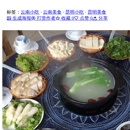
标签：
云南小吃
·
云南美食
·
昆明小吃
·
昆明美食
生成海报
打赏作者
收藏
0
点赞
0
分享