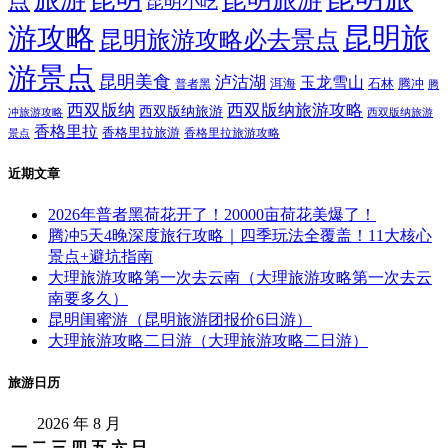
点
昆明小吃
游攻略
昆明旅
昆明旅游攻略必去景点
游景点
昆明美食
泸沽湖
玉龙雪山
洱海
腾冲
普者黑
石林
腾
西双版纳
西双版纳旅游攻略
西双版纳旅游
西双版纳旅游
冲旅游攻略
香格里拉
香格里拉旅游
香格里拉旅游攻略
景点
近期文章
2026年普者黑荷花开了！20000亩荷花美爆了！
腾冲5天4晚深度旅行攻略｜四季玩法全覆盖！11大核心
景点+避坑指南
大理旅游攻略第一次去云南（大理旅游攻略第一次去云
南要多久）
昆明闺蜜游（昆明旅游团报价6日游）
大理旅游攻略二日游（大理旅游攻略二日游）
旅游日历
2026 年 8 月
一
二
三
四
五
六
日