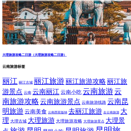
大理旅游攻略二日游（大理旅游攻略二日游）
云南旅游标签
丽江
丽江旅游
丽江旅游攻略
丽江旅
丽江古城
云南旅游
云
游景点
云南丽江
云南小吃
云南
南旅游攻略
云南昆
云南旅游景点
云南旅游线路
明旅游
大
去丽江旅游
云南美食
云南西双版纳
去云南旅游
理
大理旅游
大理景
大理旅游攻略
大理古城
大理旅游景点
昆明旅
旅游
昆明
昆明旅游