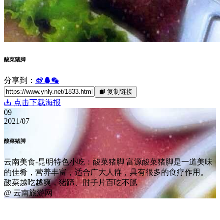
酸菜猪脚
分享到：
复制链接
点击下载海报
09
2021/07
酸菜猪脚
云南美食-昆明特色小吃：酸菜猪脚 富源酸菜猪脚是一道美味
的佳肴，营养丰富，适合广大人群，具有很多的食疗作用。
酸菜越吃越爽，猪蹄、肘子片百吃不腻
@ 云南旅游网