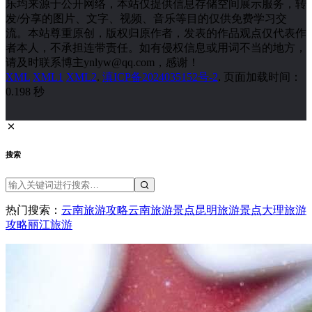
乐均来源于公开网络，本站仅提供信息存储空间展示服务，转
发/分享的图片、文字、视频、音乐等目的仅供免费学习交
流。本站尊重原创，版权归原作者，发表的作品观点仅代表作
者本人，不承担连带责任。如有侵权信息或用词不当的地方，
请及时联系博主ynlyw@qq.com，感谢！
XML
XML1
XML2
.
滇ICP备2024035152号-2
. 页面加载时间：
0.198 秒
搜索
热门搜索：
云南旅游攻略
云南旅游景点
昆明旅游景点
大理旅游
攻略
丽江旅游