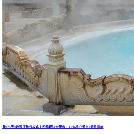
腾冲5天4晚深度旅行攻略｜四季玩法全覆盖！11大核心景点+避坑指南