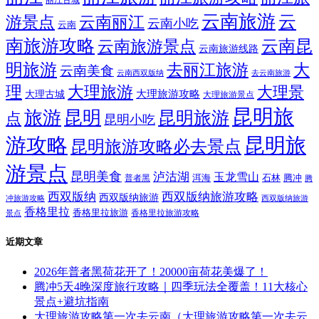
丽江古城
云南旅游
云
游景点
云南丽江
云南小吃
云南
南旅游攻略
云南昆
云南旅游景点
云南旅游线路
明旅游
大
去丽江旅游
云南美食
云南西双版纳
去云南旅游
理
大理旅游
大理景
大理旅游攻略
大理古城
大理旅游景点
昆明旅
旅游
昆明
昆明旅游
点
昆明小吃
游攻略
昆明旅
昆明旅游攻略必去景点
游景点
昆明美食
泸沽湖
玉龙雪山
洱海
腾冲
普者黑
石林
腾
西双版纳
西双版纳旅游攻略
西双版纳旅游
西双版纳旅游
冲旅游攻略
香格里拉
香格里拉旅游
香格里拉旅游攻略
景点
近期文章
2026年普者黑荷花开了！20000亩荷花美爆了！
腾冲5天4晚深度旅行攻略｜四季玩法全覆盖！11大核心
景点+避坑指南
大理旅游攻略第一次去云南（大理旅游攻略第一次去云