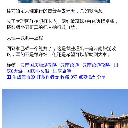
提前预定大理旅行的吉普车去环海，真的敲满意！
去了大理网红拍照打卡点，网红玻璃球+白色边框桌椅，
摄影师小哥哥真的把人拍得超自然。
大理—昆明—返程
回到家已经一个礼拜了，这是我整理出一篇云南旅游攻
略，写的不是很详细，但还是希望可以帮助到大家。
标签：
云南国庆旅游攻略
·
云南旅游
·
云南旅游攻略
·
国
庆8天游
·
国庆小长假
·
国庆旅游
生成海报
打赏作者
收藏
0
点赞
0
分享