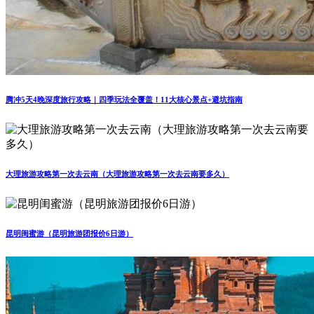
腾冲5天4晚深度旅行攻略｜四季玩法全覆盖！11大核心景点+避坑指南
大理旅游攻略第一次去云南（大理旅游攻略第一次去云南要多久）
昆明闺蜜游（昆明旅游团报价6日游）