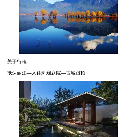
关于行程
抵达丽江—入住斑斓庭院—古城跟拍