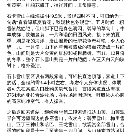
甸茂密、杜鹃花盛开，徜徉其间，非常惬意。
石卡雪山主峰海拔4449.5米，景观四时不同，可归纳为一
句话“春看绿草夏看花，秋观秋色冬观雪”。五月时候，积
雪依然皑皑，但山脚下已是春色满园。碧绿的草甸上，牛
羊成群，炊烟袅袅，一片和谐的田园风光。接下来的夏
季，则是花的海洋，漫山遍野的杜鹃花争奇斗艳，令人心
醉。九、十月份，山下的草甸被盛放的狼毒花染成一片红
色，山间则是大片金黄的红杉和杨树桦树。而11、12月份
的冬季，整个石卡雪山则是一片白皑皑，在蓝天白云的映
衬下，格外圣洁。
石卡雪山景区设有两段索道，可轻松直达顶部，索道上下
的话，全程约需3-4小时左右。考虑个人身体状况，体弱
者可先在索道入口处购买氧气备用。首段索道直达海拔
3764米的亚拉青波牧场，在牧场周围游玩，呼吸沁人心脾
的高原纯净空气，令人振奋。
之后返回索道站，继续乘坐第二段索道抵达山顶。山顶观
景台可远望周边的多座雪山，依次有：碧罗雪山、梅里雪
山、亚丁三神山和哈巴、玉龙雪山，欲观赏全部雪山，合
适的时间段是十一月至来年三四月间。从山顶索道站可以