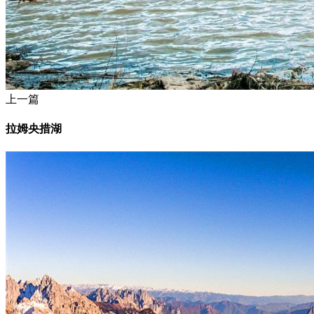
上一篇
拉姆央措湖