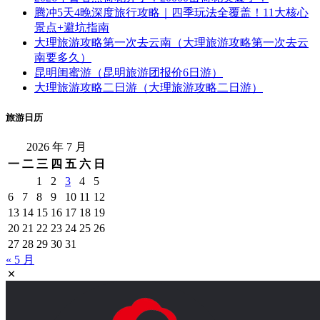
腾冲5天4晚深度旅行攻略｜四季玩法全覆盖！11大核心景点+避坑指南
大理旅游攻略第一次去云南（大理旅游攻略第一次去云南要多久）
昆明闺蜜游（昆明旅游团报价6日游）