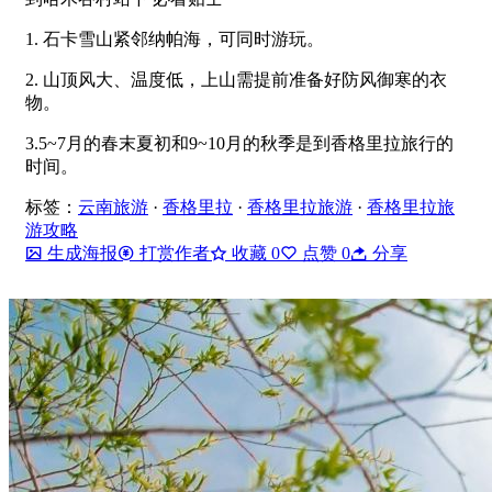
1. 石卡雪山紧邻纳帕海，可同时游玩。
2. 山顶风大、温度低，上山需提前准备好防风御寒的衣
物。
3.5~7月的春末夏初和9~10月的秋季是到香格里拉旅行的
时间。
标签：
云南旅游
·
香格里拉
·
香格里拉旅游
·
香格里拉旅
游攻略
生成海报
打赏作者
收藏
0
点赞
0
分享