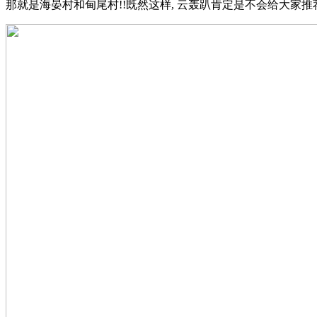
那就是海晏村和甸尾村!!既然这样, 云轰趴肯定是不会给大家推