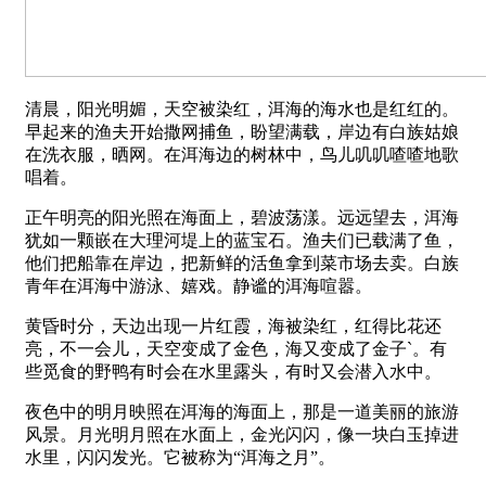
清晨，阳光明媚，天空被染红，洱海的海水也是红红的。
早起来的渔夫开始撒网捕鱼，盼望满载，岸边有白族姑娘
在洗衣服，晒网。在洱海边的树林中，鸟儿叽叽喳喳地歌
唱着。
正午明亮的阳光照在海面上，碧波荡漾。远远望去，洱海
犹如一颗嵌在大理河堤上的蓝宝石。渔夫们已载满了鱼，
他们把船靠在岸边，把新鲜的活鱼拿到菜市场去卖。白族
青年在洱海中游泳、嬉戏。静谧的洱海喧嚣。
黄昏时分，天边出现一片红霞，海被染红，红得比花还
亮，不一会儿，天空变成了金色，海又变成了金子`。有
些觅食的野鸭有时会在水里露头，有时又会潜入水中。
夜色中的明月映照在洱海的海面上，那是一道美丽的旅游
风景。月光明月照在水面上，金光闪闪，像一块白玉掉进
水里，闪闪发光。它被称为“洱海之月”。