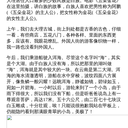
大理居住人口最多的少数民族是白族。电影《五朵金花》
在这里拍摄，讲白族的故事，白族人喜欢把男性称为阿鹏
(《五朵金花》的主人公)，把女性称为金花(《五朵金花》
的女性主人公)。
上午，我们去大理古城，街上到处都是古香的古色，仔细
一看，有些商店，五花八门，各种各样。里面的东西更
多，应该有。我眼花缭乱。外国人街的游客像织物一样，
我一路也没看到外国人。
午后，我们乘游船驶入洱海。尽管这个名字叫“海”，其实
是个大湖。由于白族人没有海，所以把那里的湖叫做
“海”，洱海就是其中较大的一块。在云南是第二大湖。洱
海的海水清澈透明，游船在水中穿梭，波纹四面八方展
开，像鱼鳞一般闪耀！远眺洱海，静谧如镜，碧绿如玉，
宛如一片碧海。一小时以后，游轮来到了一个小岛，由于
雨下得很大，所以我们没有下船，但是听爸爸说岛上有一
尊观音菩萨，高达17米。五十六公尺，由二百七十七块汉
白玉雕成，十分壮观，唉！只能说很抱歉我站在甲板上，
仍能隐约看到那满眼青翠的小岛，美极了！