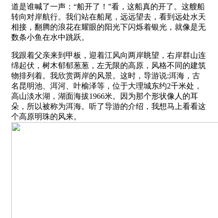
道是谁喊了一声：“船开了！”看，这船真的开了。这艘船
转向对岸航行。我们站在船尾，远远望去，看到远处水天
相接，翻腾的浪花在耀眼的阳光下闪烁着银光，就像是无
数条小鱼在水中跳跃。
我跟着父亲来到甲板，迎着江风向两岸眺望，右岸群山连
绵起伏，树木郁郁葱葱，左无限的高原，风格不同的建筑
物排列着。我欣赏两岸的风景。这时，导游说:洱海，古
名昆明池、洱河、叶榆泽等，位于大理城东约2千米处，
高山淡水湖，湖面海拔1966米。因为那个形状像人的耳
朵，所以被称为洱海。听了导游的介绍，我想马上看看这
个高原明珠的风来。