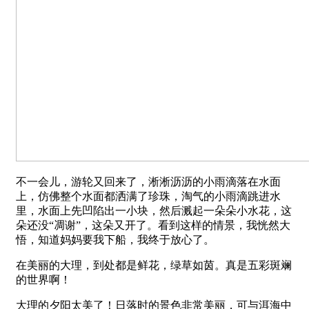
不一会儿，游轮又回来了，淅淅沥沥的小雨滴落在水面
上，仿佛整个水面都洒满了珍珠，淘气的小雨滴跳进水
里，水面上先凹陷出一小块，然后溅起一朵朵小水花，这
朵还没“凋谢”，这朵又开了。看到这样的情景，我恍然大
悟，知道妈妈要我下船，我终于放心了。
在美丽的大理，到处都是鲜花，绿草如茵。真是五彩斑斓
的世界啊！
大理的夕阳太美了！日落时的景色非常美丽，可与洱海中