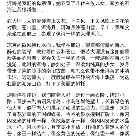
洱海是我们的母亲湖，她养育了几代白族儿女。家乡的洱
海让我很骄傲。。
在大理，人们流传着上关花、下关风、下关风吹上关花的
对联。苍山雪、洱海月、洱海月映苍山雪。早上，我和父
亲坐在画舫上，参观了像诗一样的大理洱海。
凉爽的微风拂过水面，我坐在船边，望着那清澈的海水。
醉心的碧绿，映衬着白云和苍山，假若大理没有这如仙境
般美丽的洱海，定会失去一半的柔情。一艘游船在海水中
漫游，此时的洱海，静如处子，温柔如纯真的少女，岁月
带走了风韵脉脉的南诏古国，却怎么也带不走洱海的冰清
玉洁。远远望去，一艘艘游船在平静的洱海上飘荡，为这
壮丽的湖光山色，打下了美丽的衬托。
游船停在岸边，我们随着人群，走过一级石阶，绕过小
路，直接来到南诏风情岛，小岛悬崖绝壁上，长着绿色的
仙人掌，似乎向人们展示了顽强的生命力。往里走，来到
了奇花异草的王国蝴蝶泉。咚咚的泉水撞到石阶上，像闪
闪发光的珍珠一样，像散落的花一样，像闪闪发光的水晶
球一样。泉水旁边，月季竞相开放，杜鹃绽放着迷人的光
芒，像玉一样洁白，像金黄色的光芒，像红霞一样，像紫