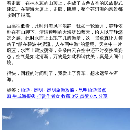
着走廊，在林木葱的山顶上，构成了古色古香的民族形式
建筑。在望海大厦上，走廊，眺望，整个苍洱海的风景都
收到了眼底。
由高往低看，此时洱海风平浪静，犹如一轮新月，静静依
卧在苍山脚下。清洁透明的大海犹如蓝天，给人以宁静悠
远之感。此时水面上出现了几艘游艇，这一景象真让人领
略了“船在碧波中漂流，人在画中游”的意境。天空中一片
蔚蓝，水面上碧波荡漾，朵朵白云在空中还不时变换着姿
态，空气是如此清新，万物是如此和谐优美，真是人间仙
境。
很快，回程的时间到了，我爱上了客车，想永远留在洱
海。
标签：
旅游
·
昆明
·
昆明旅游攻略
·
昆明旅游景点
生成海报
打赏作者
收藏
0
点赞
0
分享