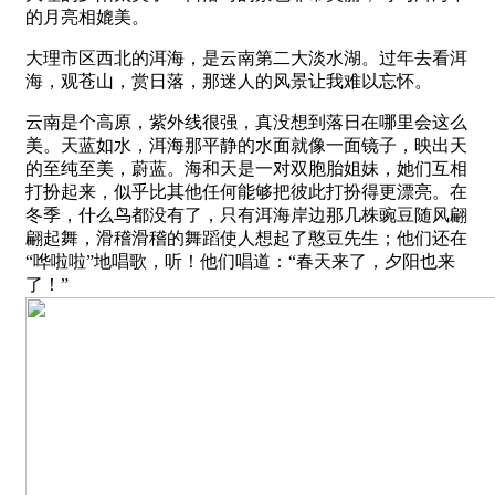
的月亮相媲美。
大理市区西北的洱海，是云南第二大淡水湖。过年去看洱
海，观苍山，赏日落，那迷人的风景让我难以忘怀。
云南是个高原，紫外线很强，真没想到落日在哪里会这么
美。天蓝如水，洱海那平静的水面就像一面镜子，映出天
的至纯至美，蔚蓝。海和天是一对双胞胎姐妹，她们互相
打扮起来，似乎比其他任何能够把彼此打扮得更漂亮。在
冬季，什么鸟都没有了，只有洱海岸边那几株豌豆随风翩
翩起舞，滑稽滑稽的舞蹈使人想起了憨豆先生；他们还在
“哗啦啦”地唱歌，听！他们唱道：“春天来了，夕阳也来
了！”