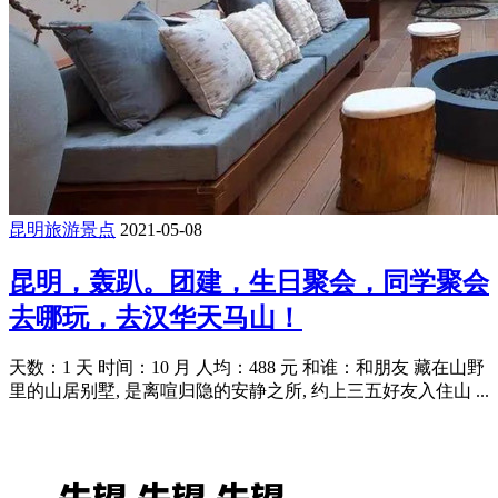
昆明旅游景点
2021-05-08
昆明，轰趴。团建，生日聚会，同学聚会
去哪玩，去汉华天马山！
天数：1 天 时间：10 月 人均：488 元 和谁：和朋友 藏在山野
里的山居别墅, 是离喧归隐的安静之所, 约上三五好友入住山 ...