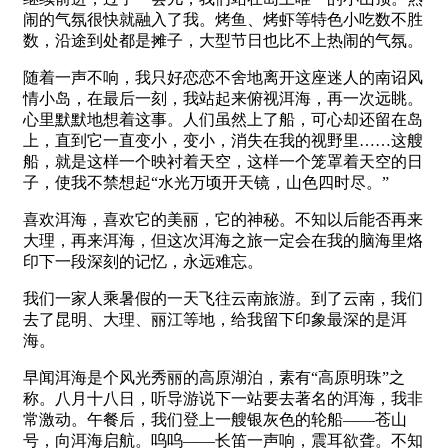
闹的气氛很快就融入了我。烤鱼、烤虾等特色小吃数不胜
数，沿途到处都是摊子，大型节日也比不上热闹的气氛。
随着一声不响，我只好恋恋不舍地离开这座迷人的南诏风
情小岛，在最后一刻，我站起来俯视洱海，再一次远眺。
心里默默地想着这事。人们虽然上了船，可心却还留在岛
上，直到它一直变小，变小，消失在我的视野里……这艘
船，就是这样一个映衬着天空，这样一个笼罩着天空的日
子，使我不禁想起“水光万顷开天镜，山色四时尽。”
喜欢洱海，喜欢它的美丽，它的神秘。不知以后能否再来
大理，再来洱海，但这次洱海之旅一定会在我的脑海里烙
印下一段深刻的记忆，永远难忘。
我们一家人乘暑假的一天飞往云南旅游。到了云南，我们
去了昆明、大理、丽江等地，给我留下印象最深的是洱
海。
早闻洱海是个风光秀丽的高原湖泊，素有“高原明珠”之
称。八月十八日，听导游说下一站要去著名的洱海，我非
常激动。午餐后，我们登上一艘银灰色的轮船——苍山
号，向洱海启航。呜呜——长笛一声响，震耳欲聋。不知