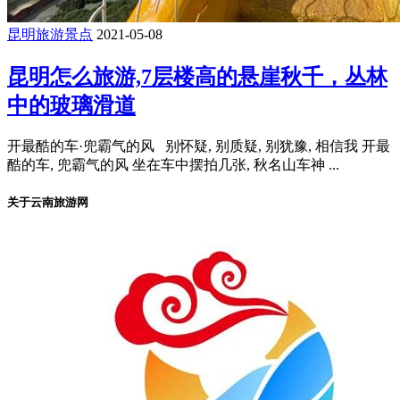
昆明旅游景点
2021-05-08
昆明怎么旅游,7层楼高的悬崖秋千，丛林
中的玻璃滑道
开最酷的车·兜霸气的风 别怀疑, 别质疑, 别犹豫, 相信我 开最
酷的车, 兜霸气的风 坐在车中摆拍几张, 秋名山车神 ...
关于云南旅游网