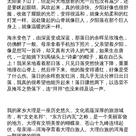
太阳要下山了，但是向大地放射的光一点也没有减少，还
是要眯起眼睛。风吹起来，真的很凉快。夕阳好像也很舒
服，收敛了耀眼的光芒，变得很温和，就像火焰柔和的红
灯笼一样。远处隆起的山脊就像巨人，夕阳落在那个巨人
身上，就像温暖的床一样。
海水变色了，由深蓝变成深蓝，那落日的余晖呈玫瑰色，
仿佛醉了一般。母亲拿着手机拍下照片，父亲望着夕阳，
像是想写一首诗，却又真有大诗人的气派，如果生在唐
代，一定能摘下刘禹锡头上“诗豪”的帽子，戴在自己头
上！我呆呆地看着那日落，只见日落突然快速下降，重重
地撞在山脊上，然后停下来。他的脸变得通红，好像是受
了什么伤。落日的余晖愈发红润，我几乎无法分辨日出日
落，我真的很希望他能升起来！落日骤然两下，以迅雷不
及掩耳之势落下，连“拜拜”也没来得及说一声。
我的家乡大理是一座历史悠久、文化底蕴深厚的旅游城
市，有“文史名邦”、“东方日内瓦”之称，是一个美丽富饶
的地方。大理有文明美誉的蝴蝶泉、苍山十九峰连绵起
伏，母亲湖—洱海孕育着大理白族人。大理白族的洱海是
一颗璀璨的明珠。