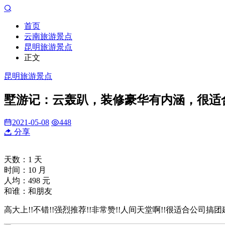
首页
云南旅游景点
昆明旅游景点
正文
昆明旅游景点
墅游记：云轰趴，装修豪华有内涵，很适
2021-05-08
448
分享
天数：1 天
时间：10 月
人均：498 元
和谁：和朋友
高大上!!不错!!强烈推荐!!非常赞!!人间天堂啊!!很适合公司搞团建!