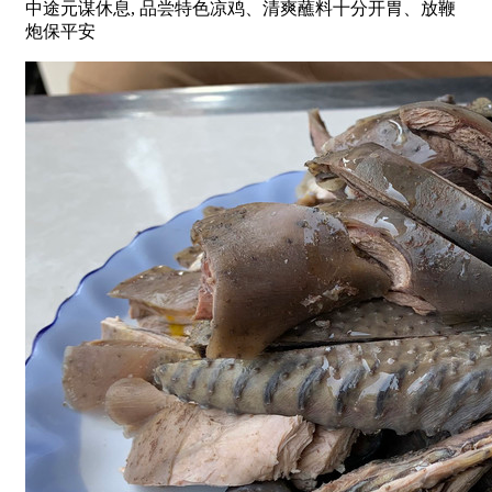
中途元谋休息, 品尝特色凉鸡、清爽蘸料十分开胃、放鞭
炮保平安