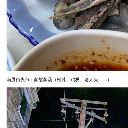
南屏街夜市：菌故菌汤（松茸、鸡枞、老人头……）