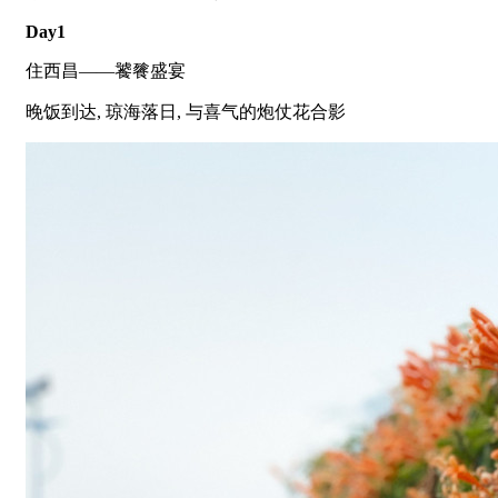
Day1
住西昌——饕餮盛宴
晚饭到达, 琼海落日, 与喜气的炮仗花合影