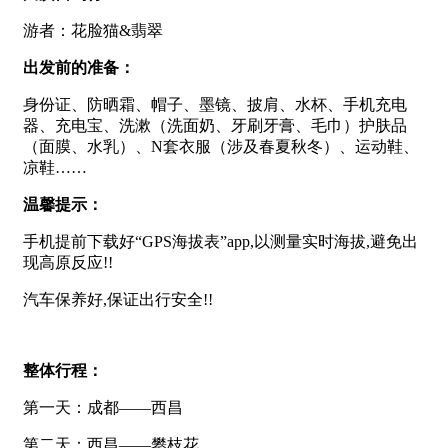
游者：花脸猫&翡翠
出发前的准备：
身份证、防晒霜、帽子、墨镜、披肩、水杯、手机充电
器、充电宝、洗漱（洗面奶、牙刷牙膏、毛巾）护肤品
（面膜、水乳）、N套衣服（涉及春夏秋冬）、运动鞋、
凉鞋……
温馨提示：
手机提前下载好“GPS海拔表”app,以测量实时海拔,避免出
现高原反应!!
汽车保养好,保证出行安全!!
整体行程：
第一天：成都——西昌
第二天：西昌——攀枝花