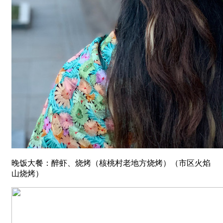
晚饭大餐：醉虾、烧烤（核桃村老地方烧烤）（市区火焰
山烧烤）