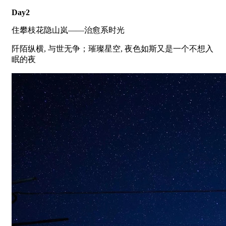
Day2
住攀枝花隐山岚——治愈系时光
阡陌纵横, 与世无争；璀璨星空, 夜色如斯又是一个不想入
眠的夜