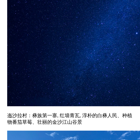
迤沙拉村：彝族第一寨, 红墙青瓦, 淳朴的白彝人民、种植
物番茄草莓、壮丽的金沙江山谷景